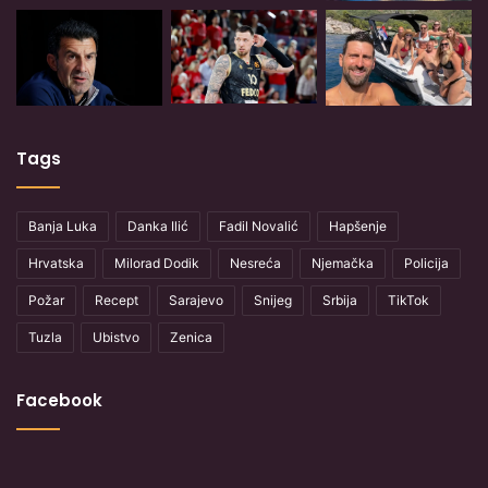
Tags
Banja Luka
Danka Ilić
Fadil Novalić
Hapšenje
Hrvatska
Milorad Dodik
Nesreća
Njemačka
Policija
Požar
Recept
Sarajevo
Snijeg
Srbija
TikTok
Tuzla
Ubistvo
Zenica
Facebook