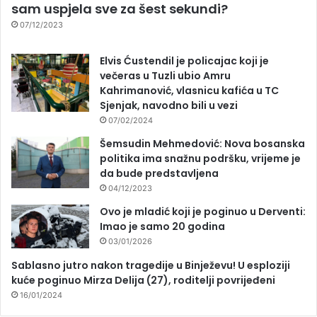
sam uspjela sve za šest sekundi?
07/12/2023
Elvis Ćustendil je policajac koji je
večeras u Tuzli ubio Amru
Kahrimanović, vlasnicu kafića u TC
Sjenjak, navodno bili u vezi
07/02/2024
Šemsudin Mehmedović: Nova bosanska
politika ima snažnu podršku, vrijeme je
da bude predstavljena
04/12/2023
Ovo je mladić koji je poginuo u Derventi:
Imao je samo 20 godina
03/01/2026
Sablasno jutro nakon tragedije u Binježevu! U esploziji
kuće poginuo Mirza Delija (27), roditelji povrijeđeni
16/01/2024