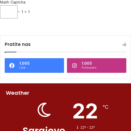
Math Captcha
− 1 = 1
Pratite nas
1.005
1.005
Like
Followers
Weather
22
℃
Sarajevo
22º - 22º