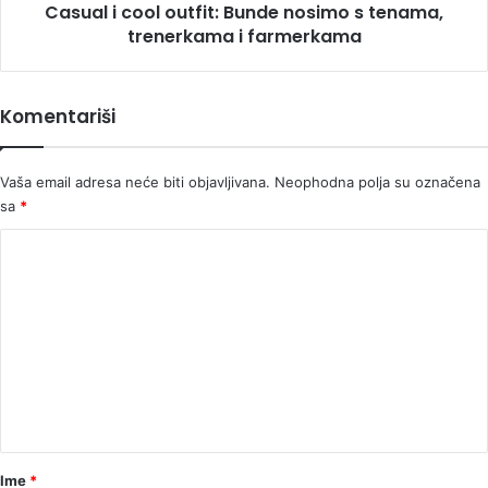
Casual i cool outfit: Bunde nosimo s tenama,
i
farmerkama
trenerkama i farmerkama
Komentariši
Vaša email adresa neće biti objavljivana.
Neophodna polja su označena
sa
*
K
o
m
e
n
t
a
r
Ime
*