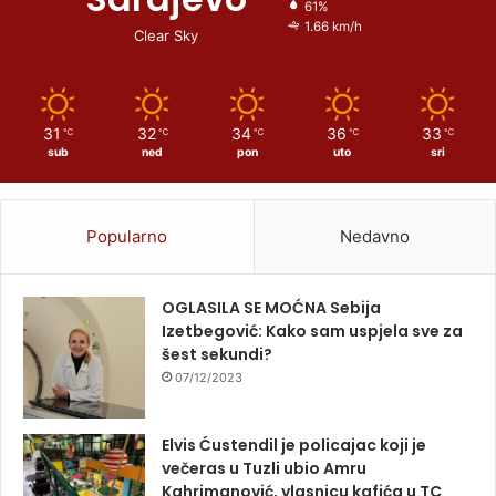
61%
1.66 km/h
Clear Sky
31
32
34
36
33
℃
℃
℃
℃
℃
sub
ned
pon
uto
sri
Popularno
Nedavno
OGLASILA SE MOĆNA Sebija
Izetbegović: Kako sam uspjela sve za
šest sekundi?
07/12/2023
Elvis Ćustendil je policajac koji je
večeras u Tuzli ubio Amru
Kahrimanović, vlasnicu kafića u TC