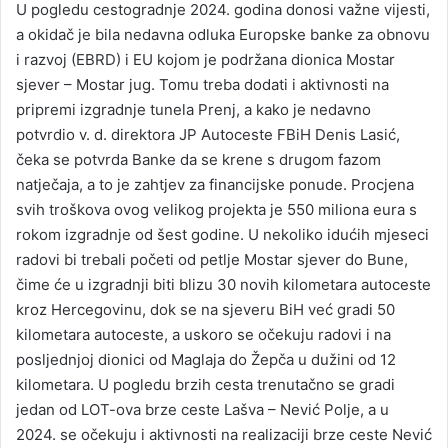
U pogledu cestogradnje 2024. godina donosi važne vijesti,
a okidač je bila nedavna odluka Europske banke za obnovu
i razvoj (EBRD) i EU kojom je podržana dionica Mostar
sjever – Mostar jug. Tomu treba dodati i aktivnosti na
pripremi izgradnje tunela Prenj, a kako je nedavno
potvrdio v. d. direktora JP Autoceste FBiH Denis Lasić,
čeka se potvrda Banke da se krene s drugom fazom
natječaja, a to je zahtjev za financijske ponude. Procjena
svih troškova ovog velikog projekta je 550 miliona eura s
rokom izgradnje od šest godine. U nekoliko idućih mjeseci
radovi bi trebali početi od petlje Mostar sjever do Bune,
čime će u izgradnji biti blizu 30 novih kilometara autoceste
kroz Hercegovinu, dok se na sjeveru BiH već gradi 50
kilometara autoceste, a uskoro se očekuju radovi i na
posljednjoj dionici od Maglaja do Žepča u dužini od 12
kilometara. U pogledu brzih cesta trenutačno se gradi
jedan od LOT-ova brze ceste Lašva – Nević Polje, a u
2024. se očekuju i aktivnosti na realizaciji brze ceste Nević