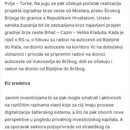
Polje – Turbe. Na jugu se pak očekuje početak realizacije
projekta izgradnje brze ceste od Mostara, preko Širokog
Brijega do granice s Republikom Hrvatskom. Unsko-
sanska županija bit će zastupljena kroz najavljeni projekt
gradnje brze ceste Bihać – Cazin – Velika Kladuša. Kada je
riječ o RS-u, o fokusu su radovi na autocesti od Bijeljine
do Rače, na dionici autoceste na koridoru Vc na dobojskoj
obilaznici i privode se pripremni radovi na dionici
autoceste od Vukosavlja do Brčkog, dok se očekuju i
radovi na dionici od Bijeljine do Brčkog.
EU sredstva
Javnim investicijama bi se pak mogle smatrati i aktivnosti
na različitim razinama vlasti koje za cilj imaju procese
digitalizacije šalterskog sistema, a što će pak otvoriti nove
perspektive u pogledu privatnog investicijskog kapitala. A
za oporavak sektora poljoprivrede od strateškog će