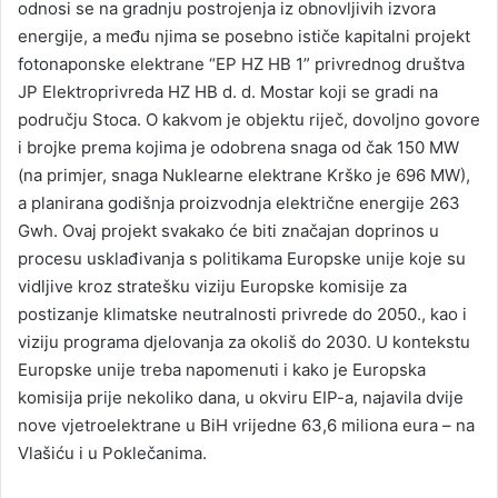
odnosi se na gradnju postrojenja iz obnovljivih izvora
energije, a među njima se posebno ističe kapitalni projekt
fotonaponske elektrane “EP HZ HB 1” privrednog društva
JP Elektroprivreda HZ HB d. d. Mostar koji se gradi na
području Stoca. O kakvom je objektu riječ, dovoljno govore
i brojke prema kojima je odobrena snaga od čak 150 MW
(na primjer, snaga Nuklearne elektrane Krško je 696 MW),
a planirana godišnja proizvodnja električne energije 263
Gwh. Ovaj projekt svakako će biti značajan doprinos u
procesu usklađivanja s politikama Europske unije koje su
vidljive kroz stratešku viziju Europske komisije za
postizanje klimatske neutralnosti privrede do 2050., kao i
viziju programa djelovanja za okoliš do 2030. U kontekstu
Europske unije treba napomenuti i kako je Europska
komisija prije nekoliko dana, u okviru EIP-a, najavila dvije
nove vjetroelektrane u BiH vrijedne 63,6 miliona eura – na
Vlašiću i u Poklečanima.