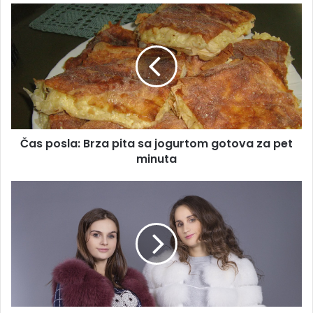
Čas
posla:
Brza
pita
sa
jogurtom
gotova
za
pet
Čas posla: Brza pita sa jogurtom gotova za pet
minuta
minuta
Casual
i
cool
outfit:
Bunde
nosimo
s
tenama,
trenerkama