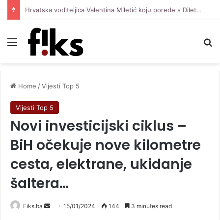
Hrvatska voditeljica Valentina Miletić koju porede s Dilettom Leotom oduševila pozirajući u bikiniju
Menu
Se
Home
/
Vijesti Top 5
Vijesti Top 5
Novi investicijski ciklus –
BiH očekuje nove kilometre
cesta, elektrane, ukidanje
šaltera…
Send
Fiks.ba
15/01/2024
144
3 minutes read
an