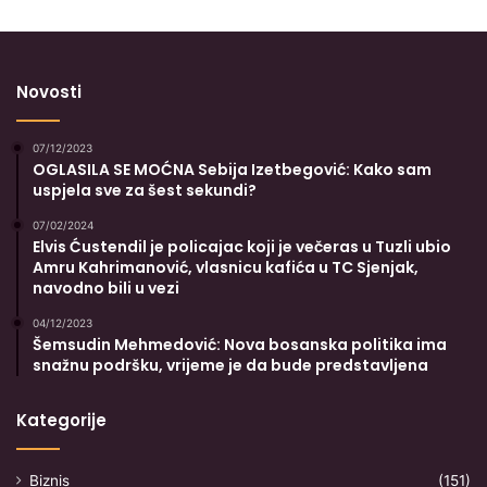
Novosti
07/12/2023
OGLASILA SE MOĆNA Sebija Izetbegović: Kako sam
uspjela sve za šest sekundi?
07/02/2024
Elvis Ćustendil je policajac koji je večeras u Tuzli ubio
Amru Kahrimanović, vlasnicu kafića u TC Sjenjak,
navodno bili u vezi
04/12/2023
Šemsudin Mehmedović: Nova bosanska politika ima
snažnu podršku, vrijeme je da bude predstavljena
Kategorije
Biznis
(151)