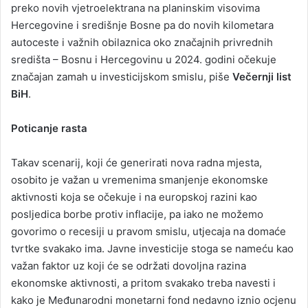
preko novih vjetroelektrana na planinskim visovima
Hercegovine i središnje Bosne pa do novih kilometara
autoceste i važnih obilaznica oko značajnih privrednih
središta – Bosnu i Hercegovinu u 2024. godini očekuje
značajan zamah u investicijskom smislu, piše
Večernji list
BiH
.
Poticanje rasta
Takav scenarij, koji će generirati nova radna mjesta,
osobito je važan u vremenima smanjenje ekonomske
aktivnosti koja se očekuje i na europskoj razini kao
posljedica borbe protiv inflacije, pa iako ne možemo
govorimo o recesiji u pravom smislu, utjecaja na domaće
tvrtke svakako ima. Javne investicije stoga se nameću kao
važan faktor uz koji će se održati dovoljna razina
ekonomske aktivnosti, a pritom svakako treba navesti i
kako je Međunarodni monetarni fond nedavno iznio ocjenu