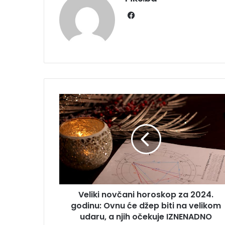
Facebook
Veliki
novčani
horoskop
za
2024.
godinu:
Ovnu
će
džep
Veliki novčani horoskop za 2024.
biti
na
godinu: Ovnu će džep biti na velikom
velikom
udaru, a njih očekuje IZNENADNO