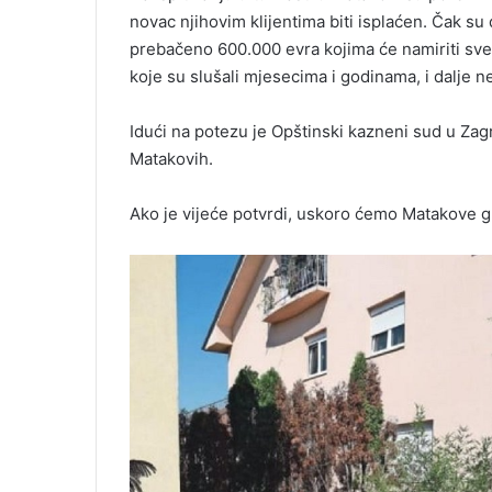
novac njihovim klijentima biti isplaćen. Čak su d
prebačeno 600.000 evra kojima će namiriti sve 
koje su slušali mjesecima i godinama, i dalje ne
Idući na potezu je Opštinski kazneni sud u Zag
Matakovih.
Ako je vijeće potvrdi, uskoro ćemo Matakove gle