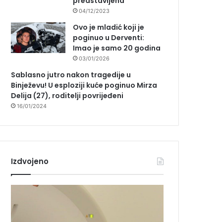
predstavljena
04/12/2023
Ovo je mladić koji je
poginuo u Derventi:
Imao je samo 20 godina
03/01/2026
Sablasno jutro nakon tragedije u
Binježevu! U esploziji kuće poginuo Mirza
Delija (27), roditelji povrijeđeni
16/01/2024
Izdvojeno