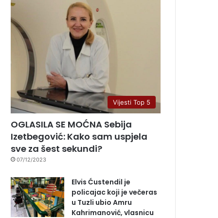
Vijesti Top 5
OGLASILA SE MOĆNA Sebija
Izetbegović: Kako sam uspjela
sve za šest sekundi?
07/12/2023
Elvis Ćustendil je
policajac koji je večeras
u Tuzli ubio Amru
Kahrimanović, vlasnicu