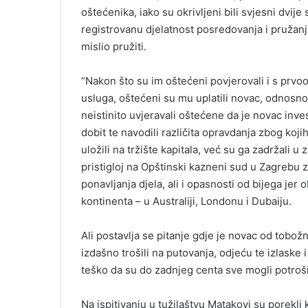
oštećenika, iako su okrivljeni bili svjesni dvije
registrovanu djelatnost posredovanja i pružanja
mislio pružiti.
“Nakon što su im oštećeni povjerovali i s prvo
usluga, oštećeni su mu uplatili novac, odnosno
neistinito uvjeravali oštećene da je novac inves
dobit te navodili različita opravdanja zbog koj
uložili na tržište kapitala, već su ga zadržali u
pristigloj na Opštinski kazneni sud u Zagrebu 
ponavljanja djela, ali i opasnosti od bijega jer 
kontinenta – u Australiji, Londonu i Dubaiju.
Ali postavlja se pitanje gdje je novac od tobožn
izdašno trošili na putovanja, odjeću te izlaske
teško da su do zadnjeg centa sve mogli potroši
Na ispitivanju u tužilaštvu Matakovi su porekli 