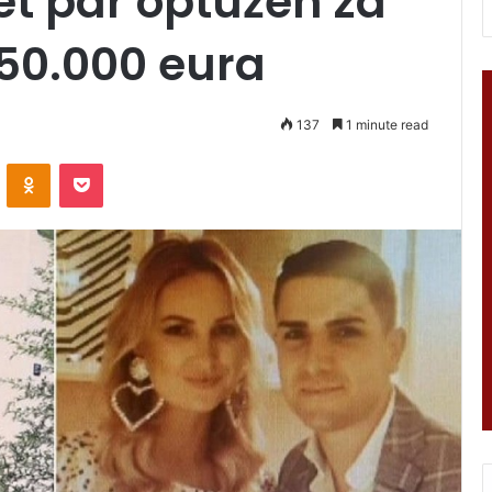
et par optužen za
350.000 eura
137
1 minute read
VKontakte
Odnoklassniki
Pocket