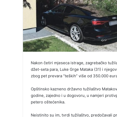
Nakon četiri mjeseca istrage, zagrebačko tužil
džet-seta para, Luke Grge Mataka (31) i njegov
zbog pet prevara “teških” više od 350.000 eura
Opštinsko kazneno državno tužilaštvo Matakov
godine, zajedno i u dogovoru, u namjeri protiv
petero oštećenika.
Neistinito su im, tvrdi tužilaštvo, predočavali p