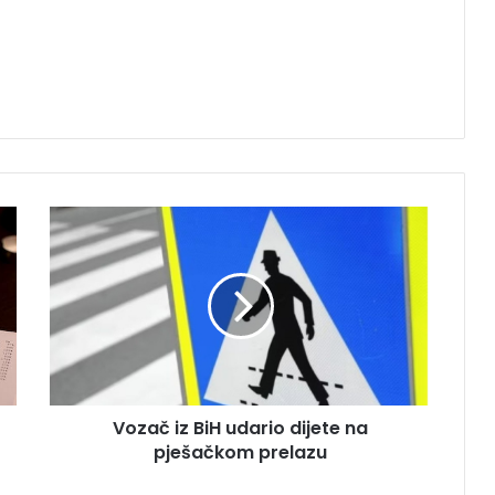
Vozač
iz
BiH
udario
dijete
na
pješačkom
prelazu
Vozač iz BiH udario dijete na
pješačkom prelazu