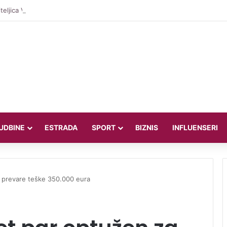
teljica Valentina Miletić koju porede s Dilettom Leotom oduševila poziraju
UDBINE
ESTRADA
SPORT
BIZNIS
INFLUENSERI
a prevare teške 350.000 eura