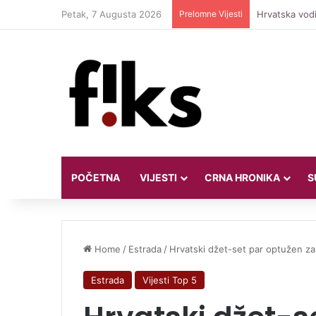
Petak, 7 Augusta 2026
Prelomne Vijesti
Hrvatska vodi
POČETNA
VIJESTI
CRNA HRONIKA
S
Home
/
Estrada
/
Hrvatski džet-set par optužen z
Estrada
Vijesti Top 5