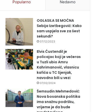
Popularno
Nedavno
OGLASILA SE MOĆNA
Sebija Izetbegović: Kako
sam uspjela sve za šest
sekundi?
07/12/2023
Elvis Ćustendil je
policajac koji je večeras
u Tuzli ubio Amru
Kahrimanović, vlasnicu
kafića u TC Sjenjak,
navodno bili u vezi
07/02/2024
Šemsudin Mehmedović:
Nova bosanska politika
ima snažnu podršku,
vrijeme je da bude