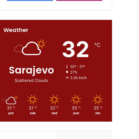
Weather
32
℃
Sarajevo
32º - 21º
27%
3.35 km/h
Scattered Clouds
31
31
32
35
35
℃
℃
℃
℃
℃
pet
sub
ned
pon
uto