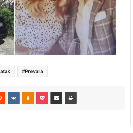
atak
Prevara
erest
Reddit
VKontakte
Odnoklassniki
Pocket
Share via Email
Print