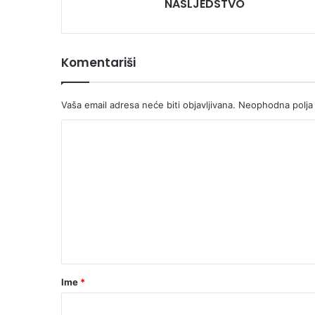
udaru,
NASLJEDSTVO
a
njih
očekuje
IZNENADNO
Komentariši
NASLJEDSTVO
Vaša email adresa neće biti objavljivana.
Neophodna polja
K
o
m
e
n
t
a
r
Ime
*
*