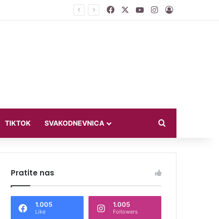
Facebook
X
YouTube
Instagram
Log In
ći u bikiniju
Search for
TIKTOK
SVAKODNEVNICA
Pratite nas
1.005
1.005
Like
Followers