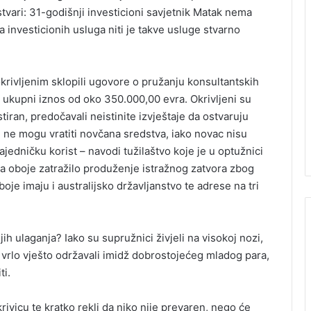
 stvari: 31-godišnji investicioni savjetnik Matak nema
 investicionih usluga niti je takve usluge stvarno
okrivljenim sklopili ugovore o pružanju konsultantskih
 ukupni iznos od oko 350.000,00 evra. Okrivljeni su
tiran, predočavali neistinite izvještaje da ostvaruju
ih ne mogu vratiti novčana sredstva, iako novac nisu
 zajedničku korist – navodi tužilaštvo koje je u optužnici
za oboje zatražilo produženje istražnog zatvora zbog
oboje imaju i australijsko državljanstvo te adrese na tri
jih ulaganja? Iako su supružnici živjeli na visokoj nozi,
 i vrlo vješto održavali imidž dobrostojećeg mladog para,
ti.
krivicu te kratko rekli da niko nije prevaren, nego će