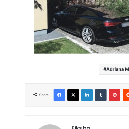
Adriana M
Facebook
X
LinkedIn
Tumblr
Pint
Share
Fiks.ba