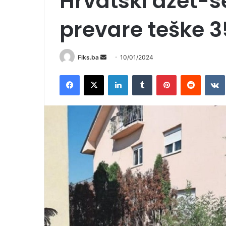
Hrvatski džet-s
prevare teške 
Send
Fiks.ba
10/01/2024
an
Facebook
X
LinkedIn
Tumblr
Pinterest
Reddit
email