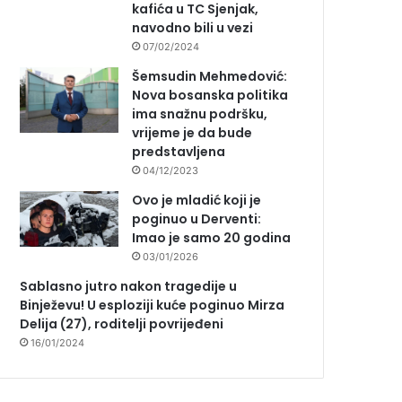
kafića u TC Sjenjak,
navodno bili u vezi
07/02/2024
Šemsudin Mehmedović:
Nova bosanska politika
ima snažnu podršku,
vrijeme je da bude
predstavljena
04/12/2023
Ovo je mladić koji je
poginuo u Derventi:
Imao je samo 20 godina
03/01/2026
Sablasno jutro nakon tragedije u
Binježevu! U esploziji kuće poginuo Mirza
Delija (27), roditelji povrijeđeni
16/01/2024