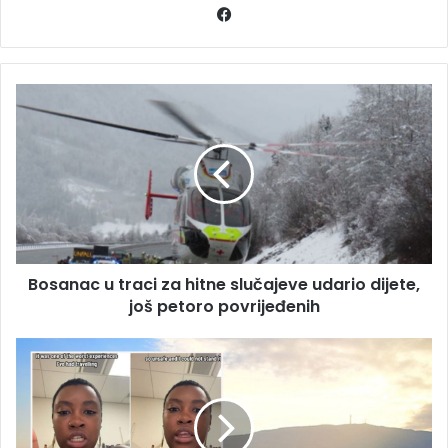
Facebook
Bosanac
u
traci
za
hitne
slučajeve
udario
dijete,
još
Bosanac u traci za hitne slučajeve udario dijete,
petoro
povrijeđenih
još petoro povrijeđenih
Amerikanka
razočarana
balkanskom
zemljom:
Izbjegavajte