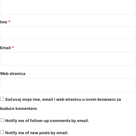
t
a
r
Ime
*
*
Email
*
Web stranica
Sačuvaj moje ime, email i web stranicu u ovom browseru za
buduće komentare.
Notify me of follow-up comments by email.
Notify me of new posts by email.