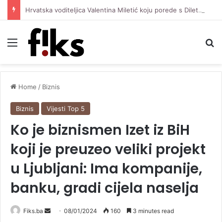
Hrvatska voditeljica Valentina Miletić koju porede s Dilettom Leotom oduševila pozirajući u bikiniju
Menu
Se
Home
/
Biznis
Biznis
Vijesti Top 5
Ko je biznismen Izet iz BiH
koji je preuzeo veliki projekt
u Ljubljani: Ima kompanije,
banku, gradi cijela naselja
Send
Fiks.ba
08/01/2024
160
3 minutes read