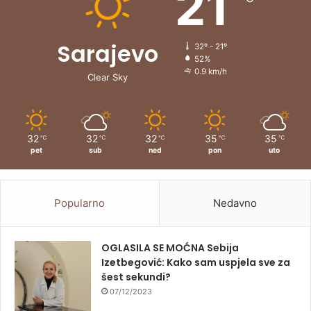
21
Sarajevo
32º - 21º
52%
0.9 km/h
Clear Sky
32
32
32
35
35
℃
℃
℃
℃
℃
pet
sub
ned
pon
uto
Popularno
Nedavno
OGLASILA SE MOĆNA Sebija
Izetbegović: Kako sam uspjela sve za
šest sekundi?
07/12/2023