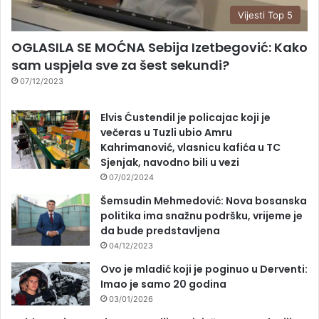
Vijesti Top 5
OGLASILA SE MOĆNA Sebija Izetbegović: Kako
sam uspjela sve za šest sekundi?
07/12/2023
Elvis Ćustendil je policajac koji je
večeras u Tuzli ubio Amru
Kahrimanović, vlasnicu kafića u TC
Sjenjak, navodno bili u vezi
07/02/2024
Šemsudin Mehmedović: Nova bosanska
politika ima snažnu podršku, vrijeme je
da bude predstavljena
04/12/2023
Ovo je mladić koji je poginuo u Derventi:
Imao je samo 20 godina
03/01/2026