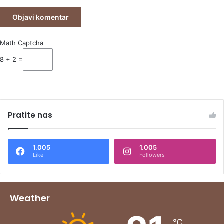
Math Captcha
8 + 2 =
Pratite nas
1.005
1.005
Like
Followers
Weather
℃