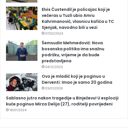
Elvis Ćustendil je policajac koji je
večeras u Tuzli ubio Amru
Kahrimanović, vlasnicu kafića u TC
Sjenjak, navodno bili u vezi
07/02/2024
Šemsudin Mehmedović: Nova
bosanska politika ima snažnu
podršku, vrijeme je da bude
predstavljena
04/12/2023
Ovo je mladić koji je poginuo u
Derventi: Imao je samo 20 godina
03/01/2026
Sablasno jutro nakon tragedije u Binježevu! U esploziji
kuće poginuo Mirza Delija (27), roditelji povrijeđeni
16/01/2024