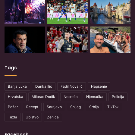
Tags
Banja Luka
Danka Ilić
Fadil Novalić
Hapšenje
Hrvatska
Milorad Dodik
Nesreća
Njemačka
Policija
Požar
Recept
Sarajevo
Snijeg
Srbija
TikTok
Tuzla
Ubistvo
Zenica
Facebook