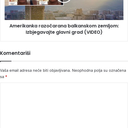
glavni
grad
(VIDEO)
Amerikanka razočarana balkanskom zemljom:
Izbjegavajte glavni grad (VIDEO)
Komentariši
Vaša email adresa neće biti objavljivana.
Neophodna polja su označena
sa
*
K
o
m
e
n