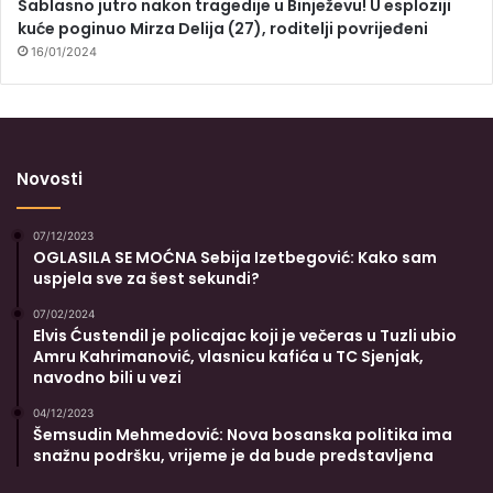
Sablasno jutro nakon tragedije u Binježevu! U esploziji
kuće poginuo Mirza Delija (27), roditelji povrijeđeni
16/01/2024
Novosti
07/12/2023
OGLASILA SE MOĆNA Sebija Izetbegović: Kako sam
uspjela sve za šest sekundi?
07/02/2024
Elvis Ćustendil je policajac koji je večeras u Tuzli ubio
Amru Kahrimanović, vlasnicu kafića u TC Sjenjak,
navodno bili u vezi
04/12/2023
Šemsudin Mehmedović: Nova bosanska politika ima
snažnu podršku, vrijeme je da bude predstavljena