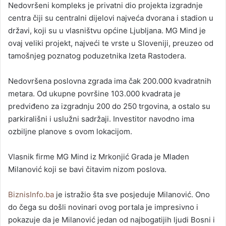
Nedovršeni kompleks je privatni dio projekta izgradnje
centra čiji su centralni dijelovi najveća dvorana i stadion u
državi, koji su u vlasništvu općine Ljubljana. MG Mind je
ovaj veliki projekt, najveći te vrste u Sloveniji, preuzeo od
tamošnjeg poznatog poduzetnika Izeta Rastodera.
Nedovršena poslovna zgrada ima čak 200.000 kvadratnih
metara. Od ukupne površine 103.000 kvadrata je
predviđeno za izgradnju 200 do 250 trgovina, a ostalo su
parkirališni i uslužni sadržaji. Investitor navodno ima
ozbiljne planove s ovom lokacijom.
Vlasnik firme MG Mind iz Mrkonjić Grada je Mladen
Milanović koji se bavi čitavim nizom poslova.
BiznisInfo.ba
je istražio šta sve posjeduje Milanović. Ono
do čega su došli novinari ovog portala je impresivno i
pokazuje da je Milanović jedan od najbogatijih ljudi Bosni i