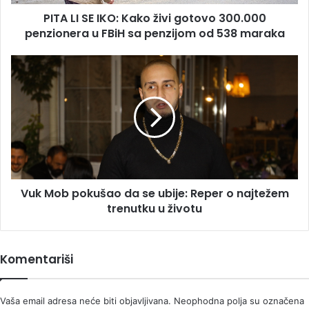
penzionera
PITA LI SE IKO: Kako živi gotovo 300.000
u
FBiH
penzionera u FBiH sa penzijom od 538 maraka
sa
penzijom
Vuk
od
Mob
538
pokušao
maraka
da
se
ubije:
Reper
o
najtežem
Vuk Mob pokušao da se ubije: Reper o najtežem
trenutku
u
trenutku u životu
životu
Komentariši
Vaša email adresa neće biti objavljivana.
Neophodna polja su označena