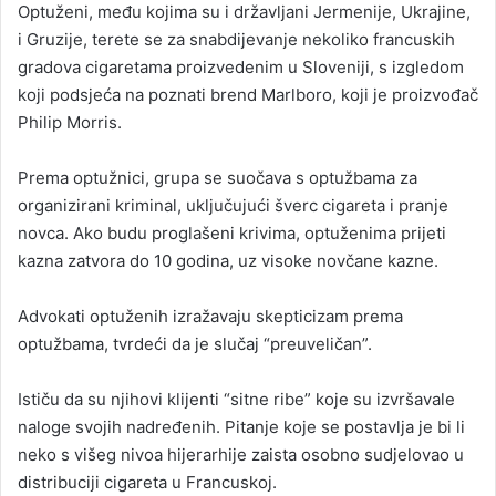
Optuženi, među kojima su i državljani Jermenije, Ukrajine,
i Gruzije, terete se za snabdijevanje nekoliko francuskih
gradova cigaretama proizvedenim u Sloveniji, s izgledom
koji podsjeća na poznati brend Marlboro, koji je proizvođač
Philip Morris.
Prema optužnici, grupa se suočava s optužbama za
organizirani kriminal, uključujući šverc cigareta i pranje
novca. Ako budu proglašeni krivima, optuženima prijeti
kazna zatvora do 10 godina, uz visoke novčane kazne.
Advokati optuženih izražavaju skepticizam prema
optužbama, tvrdeći da je slučaj “preuveličan”.
Ističu da su njihovi klijenti “sitne ribe” koje su izvršavale
naloge svojih nadređenih. Pitanje koje se postavlja je bi li
neko s višeg nivoa hijerarhije zaista osobno sudjelovao u
distribuciji cigareta u Francuskoj.