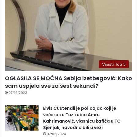
Vijesti Top 5
OGLASILA SE MOĆNA Sebija Izetbegović: Kako
sam uspjela sve za šest sekundi?
07/12/2023
Elvis Ćustendil je policajac koji je
večeras u Tuzli ubio Amru
Kahrimanović, vlasnicu kafića u TC
Sjenjak, navodno bili u vezi
07/02/2024