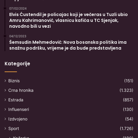
07/02/2024
Elvis Ćustendil je policajac koji je večeras u Tuzli ubio
Amru Kahrimanović, vlasnicu kafića u TC Sjenjak,
navodno bili u vezi
04/12/2023
Šemsudin Mehmedović: Nova bosanska politika ima
snažnu podršku, vrijeme je da bude predstavljena
Kategorije
Biznis
(151)
Crna hronika
(1.323)
Estrada
(857)
Influenseri
(130)
Izdvojeno
(54)
Sport
(1.726)