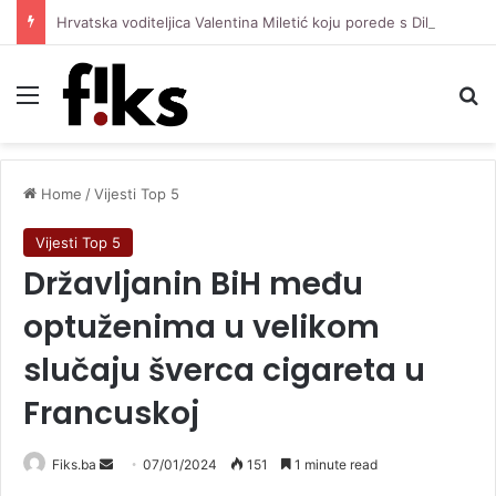
Hrvatska voditeljica Valentina Miletić koju porede s Dilettom Leotom oduševila pozirajući u bikiniju
Menu
Se
Home
/
Vijesti Top 5
Vijesti Top 5
Državljanin BiH među
optuženima u velikom
slučaju šverca cigareta u
Francuskoj
Send
Fiks.ba
07/01/2024
151
1 minute read
an