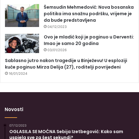
Šemsudin Mehmedović: Nova bosanska
politika ima snažnu podršku, vrijeme je
da bude predstavljena
04/12/2023
Ovo je mladić koji je poginuo u Derventi:
Imao je samo 20 godina
03/01/2026
Sablasno jutro nakon tragedije u Binježevu! U esploziji
kuće poginuo Mirza Delija (27), roditelji povrijeđeni
16/01/2024
Novosti
07/12/2023
OGLASILA SE MOĆNA Sebija Izetbegović: Kako sam
uspjela sve za šest sekundi?