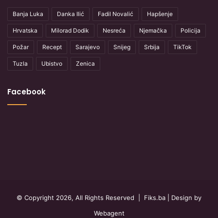
Banja Luka
Danka Ilić
Fadil Novalić
Hapšenje
Hrvatska
Milorad Dodik
Nesreća
Njemačka
Policija
Požar
Recept
Sarajevo
Snijeg
Srbija
TikTok
Tuzla
Ubistvo
Zenica
Facebook
© Copyright 2026, All Rights Reserved |
Fiks.ba
| Design by
Webagent