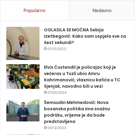
Popularno
Nedavno
OGLASILA SE MOĆNA Sebija
Izetbegović: Kako sam uspjela sve za
šest sekundi?
07/12/2023
Elvis Ćustendil je policajac koji je
večeras u Tuzli ubio Amru
Kahrimanović, vlasnicu kafića u TC
Sjenjak, navodno bili u vezi
07/02/2024
Šemsudin Mehmedović: Nova
bosanska politika ima snažnu
podršku, vrijeme je da bude
predstavljena
04/12/2023