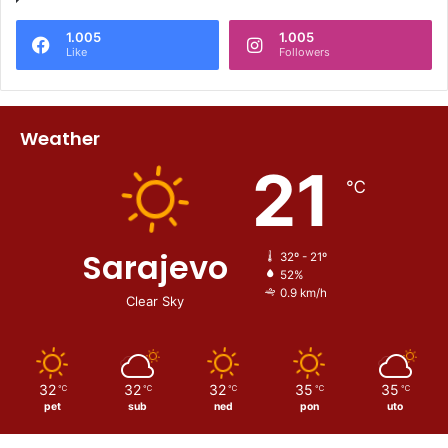
1.005
1.005
Like
Followers
Weather
21
℃
Sarajevo
32º - 21º
52%
0.9 km/h
Clear Sky
32
32
32
35
35
℃
℃
℃
℃
℃
pet
sub
ned
pon
uto