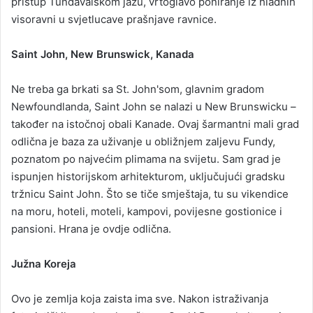
pristup Tundavalskom jazu, vrtoglavo poniranje iz hladnih
visoravni u svjetlucave prašnjave ravnice.
Saint John, New Brunswick, Kanada
Ne treba ga brkati sa St. John'som, glavnim gradom
Newfoundlanda, Saint John se nalazi u New Brunswicku –
također na istočnoj obali Kanade. Ovaj šarmantni mali grad
odlična je baza za uživanje u obližnjem zaljevu Fundy,
poznatom po najvećim plimama na svijetu. Sam grad je
ispunjen historijskom arhitekturom, uključujući gradsku
tržnicu Saint John. Što se tiče smještaja, tu su vikendice
na moru, hoteli, moteli, kampovi, povijesne gostionice i
pansioni. Hrana je ovdje odlična.
Južna Koreja
Ovo je zemlja koja zaista ima sve. Nakon istraživanja