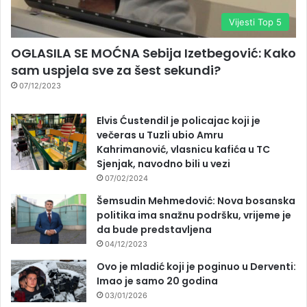
Vijesti Top 5
OGLASILA SE MOĆNA Sebija Izetbegović: Kako
sam uspjela sve za šest sekundi?
07/12/2023
Elvis Ćustendil je policajac koji je
večeras u Tuzli ubio Amru
Kahrimanović, vlasnicu kafića u TC
Sjenjak, navodno bili u vezi
07/02/2024
Šemsudin Mehmedović: Nova bosanska
politika ima snažnu podršku, vrijeme je
da bude predstavljena
04/12/2023
Ovo je mladić koji je poginuo u Derventi:
Imao je samo 20 godina
03/01/2026