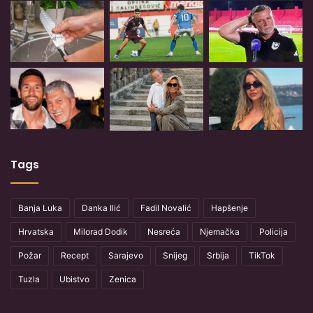
Tags
Banja Luka
Danka Ilić
Fadil Novalić
Hapšenje
Hrvatska
Milorad Dodik
Nesreća
Njemačka
Policija
Požar
Recept
Sarajevo
Snijeg
Srbija
TikTok
Tuzla
Ubistvo
Zenica