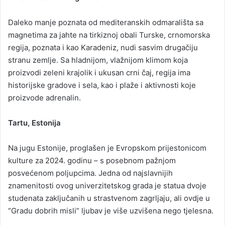
Daleko manje poznata od mediteranskih odmarališta sa
magnetima za jahte na tirkiznoj obali Turske, crnomorska
regija, poznata i kao Karadeniz, nudi sasvim drugačiju
stranu zemlje. Sa hladnijom, vlažnijom klimom koja
proizvodi zeleni krajolik i ukusan crni čaj, regija ima
historijske gradove i sela, kao i plaže i aktivnosti koje
proizvode adrenalin.
Tartu, Estonija
Na jugu Estonije, proglašen je Evropskom prijestonicom
kulture za 2024. godinu – s posebnom pažnjom
posvećenom poljupcima. Jedna od najslavnijih
znamenitosti ovog univerzitetskog grada je statua dvoje
studenata zaključanih u strastvenom zagrljaju, ali ovdje u
“Gradu dobrih misli” ljubav je više uzvišena nego tjelesna.