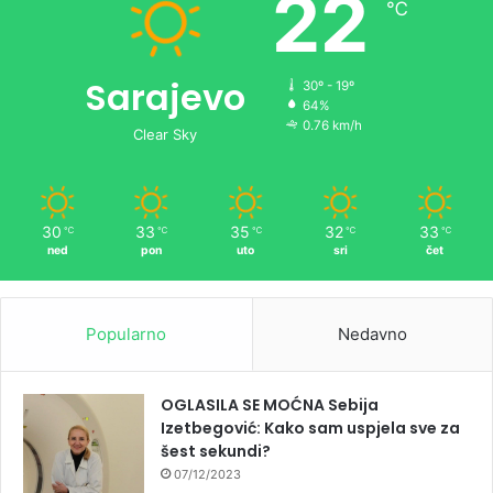
22
℃
Sarajevo
30º - 19º
64%
0.76 km/h
Clear Sky
30
33
35
32
33
℃
℃
℃
℃
℃
ned
pon
uto
sri
čet
Popularno
Nedavno
OGLASILA SE MOĆNA Sebija
Izetbegović: Kako sam uspjela sve za
šest sekundi?
07/12/2023