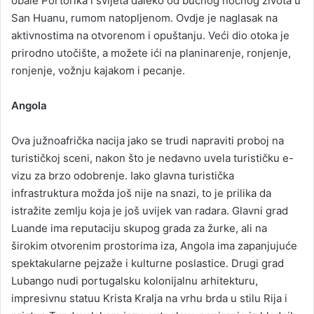
obale Portorika i svijeta daleko od bučnog noćnog života u
San Huanu, rumom natopljenom. Ovdje je naglasak na
aktivnostima na otvorenom i opuštanju. Veći dio otoka je
prirodno utočište, a možete ići na planinarenje, ronjenje,
ronjenje, vožnju kajakom i pecanje.
Angola
Ova južnoafrička nacija jako se trudi napraviti proboj na
turističkoj sceni, nakon što je nedavno uvela turističku e-
vizu za brzo odobrenje. Iako glavna turistička
infrastruktura možda još nije na snazi, to je prilika da
istražite zemlju koja je još uvijek van radara. Glavni grad
Luande ima reputaciju skupog grada za žurke, ali na
širokim otvorenim prostorima iza, Angola ima zapanjujuće
spektakularne pejzaže i kulturne poslastice. Drugi grad
Lubango nudi portugalsku kolonijalnu arhitekturu,
impresivnu statuu Krista Kralja na vrhu brda u stilu Rija i