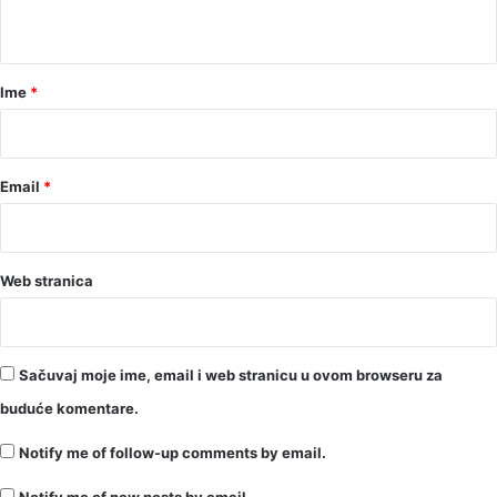
t
a
r
Ime
*
*
Email
*
Web stranica
Sačuvaj moje ime, email i web stranicu u ovom browseru za
buduće komentare.
Notify me of follow-up comments by email.