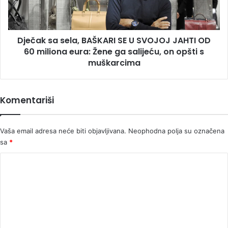
SVOJOJ
JAHTI
OD
Dječak sa sela, BAŠKARI SE U SVOJOJ JAHTI OD
60
miliona
60 miliona eura: Žene ga salijeću, on opšti s
eura:
muškarcima
Žene
ga
salijeću,
Komentariši
on
opšti
s
Vaša email adresa neće biti objavljivana.
Neophodna polja su označena
muškarcima
sa
*
K
o
m
e
n