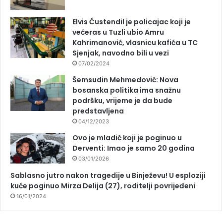
Elvis Ćustendil je policajac koji je
večeras u Tuzli ubio Amru
Kahrimanović, vlasnicu kafića u TC
Sjenjak, navodno bili u vezi
07/02/2024
Šemsudin Mehmedović: Nova
bosanska politika ima snažnu
podršku, vrijeme je da bude
predstavljena
04/12/2023
Ovo je mladić koji je poginuo u
Derventi: Imao je samo 20 godina
03/01/2026
Sablasno jutro nakon tragedije u Binježevu! U esploziji
kuće poginuo Mirza Delija (27), roditelji povrijeđeni
16/01/2024