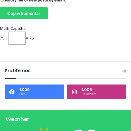
Notify me of new posts by email.
Math Captcha
75 +
= 76
Pratite nas
1.005
1.005
Like
Followers
Weather