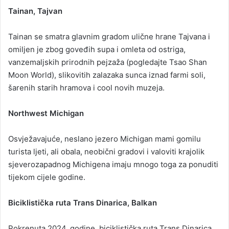
Tainan, Tajvan
Tainan se smatra glavnim gradom ulične hrane Tajvana i
omiljen je zbog goveđih supa i omleta od ostriga,
vanzemaljskih prirodnih pejzaža (pogledajte Tsao Shan
Moon World), slikovitih zalazaka sunca iznad farmi soli,
šarenih starih hramova i cool novih muzeja.
Northwest Michigan
Osvježavajuće, neslano jezero Michigan mami gomilu
turista ljeti, ali obala, neobični gradovi i valoviti krajolik
sjeverozapadnog Michigena imaju mnogo toga za ponuditi
tijekom cijele godine.
Biciklistička ruta Trans Dinarica, Balkan
Pokrenuta 2024. godine, biciklistička ruta Trans Dinarica