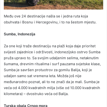
Među ove 24 destinacije našla se i jedna ruta koja
obuhvata i Bosnu i Hercegovinu, i to na šestom mjestu.
Sumba, Indonezija
Za one koji traže destinaciju na plaži koja daje prioritet
svijesti zajednice i održivosti, indonezijsko ostrvo Sumba
pruža upravo to. Sa svojim udaljenim selima, netaknutim
šumama, drevnim ritualima i surf pauzama svjetske klase,
Sumba je savršen protuotrov za gomilu Balija, koji je
udaljen samo sat vremena leta. Možda još nije
međunarodno poznat, ali to ne znači da je mali. Sumba je
veća od 4.000 kvadratnih milja (više od 10.000 kvadratnih
kilometara) – dvostruko veća od Balija.
Turska obala Crnog mora