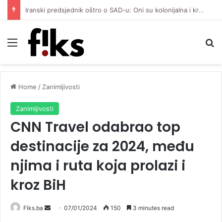
Iranski predsjednik oštro o SAD-u: Oni su kolonijalna i kriminalna država, natjerali smo ih na diplomatiju
Menu
Se
Home
/
Zanimljivosti
Zanimljivosti
CNN Travel odabrao top
destinacije za 2024, među
njima i ruta koja prolazi i
kroz BiH
Send
Fiks.ba
07/01/2024
150
3 minutes read
an