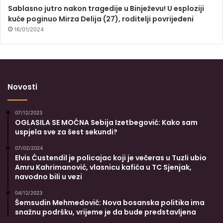
Sablasno jutro nakon tragedije u Binježevu! U esploziji
kuće poginuo Mirza Delija (27), roditelji povrijeđeni
16/01/2024
Novosti
07/12/2023
OGLASILA SE MOĆNA Sebija Izetbegović: Kako sam
uspjela sve za šest sekundi?
07/02/2024
Elvis Ćustendil je policajac koji je večeras u Tuzli ubio
Amru Kahrimanović, vlasnicu kafića u TC Sjenjak,
navodno bili u vezi
04/12/2023
Šemsudin Mehmedović: Nova bosanska politika ima
snažnu podršku, vrijeme je da bude predstavljena