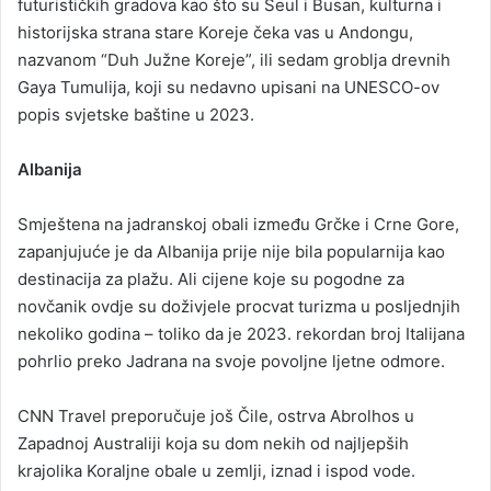
futurističkih gradova kao što su Seul i Busan, kulturna i
historijska strana stare Koreje čeka vas u Andongu,
nazvanom “Duh Južne Koreje”, ili sedam groblja drevnih
Gaya Tumulija, koji su nedavno upisani na UNESCO-ov
popis svjetske baštine u 2023.
Albanija
Smještena na jadranskoj obali između Grčke i Crne Gore,
zapanjujuće je da Albanija prije nije bila popularnija kao
destinacija za plažu. Ali cijene koje su pogodne za
novčanik ovdje su doživjele procvat turizma u posljednjih
nekoliko godina – toliko da je 2023. rekordan broj Italijana
pohrlio preko Jadrana na svoje povoljne ljetne odmore.
CNN Travel preporučuje još Čile, ostrva Abrolhos u
Zapadnoj Australiji koja su dom nekih od najljepših
krajolika Koraljne obale u zemlji, iznad i ispod vode.