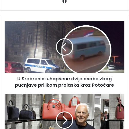
Facebook
U
Srebrenici
uhapšene
dvije
osobe
zbog
pucnjave
prilikom
prolaska
U Srebrenici uhapšene dvije osobe zbog
kroz
Potočare
pucnjave prilikom prolaska kroz Potočare
Dječak
sa
sela,
BAŠKARI
SE
U