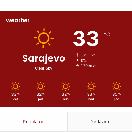
Weather
33
℃
Sarajevo
33º - 22º
17%
2.79 km/h
Clear Sky
33
32
32
33
35
℃
℃
℃
℃
℃
čet
pet
sub
ned
pon
Popularno
Nedavno