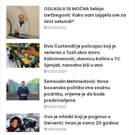
OGLASILA SE MOĆNA Sebija
Izetbegović: Kako sam uspjela sve za
šest sekundi?
07/12/2023
Elvis Ćustendil je policajac koji je
večeras u Tuzli ubio Amru
Kahrimanović, vlasnicu kafića u TC
Sjenjak, navodno bili u vezi
07/02/2024
Šemsudin Mehmedović: Nova
bosanska politika ima snažnu
podršku, vrijeme je da bude
predstavljena
04/12/2023
Ovo je mladić koji je poginuo u
Derventi: Imao je samo 20 godina
03/01/2026