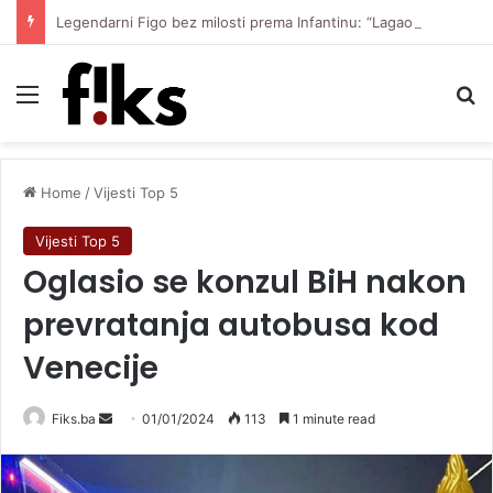
Legendarni Figo bez milosti prema Infantinu: “Lagao je i ukaljao funkciju, sada mora otići”
Menu
Se
Home
/
Vijesti Top 5
Vijesti Top 5
Oglasio se konzul BiH nakon
prevratanja autobusa kod
Venecije
Send
Fiks.ba
01/01/2024
113
1 minute read
an
email