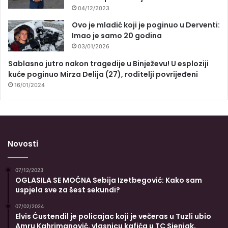
04/12/2023
Ovo je mladić koji je poginuo u Derventi:
Imao je samo 20 godina
03/01/2026
Sablasno jutro nakon tragedije u Binježevu! U esploziji
kuće poginuo Mirza Delija (27), roditelji povrijeđeni
16/01/2024
Novosti
07/12/2023
OGLASILA SE MOĆNA Sebija Izetbegović: Kako sam
uspjela sve za šest sekundi?
07/02/2024
Elvis Ćustendil je policajac koji je večeras u Tuzli ubio
Amru Kahrimanović, vlasnicu kafića u TC Sjenjak,