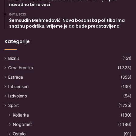
navodno bili u vezi
04/12/2023
Šemsudin Mehmedović: Nova bosanska politika ima
snažnu podršku, vrijeme je da bude predstavljena
Kategorije
Biznis
(151)
Crna hronika
(1.323)
Estrada
(853)
Influenseri
(130)
Izdvojeno
(54)
Sport
(1.725)
Košarka
(180)
Nogomet
(1.186)
Ostalo
(91)