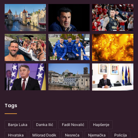
Tags
Banja Luka
Danka Ilić
Fadil Novalić
Hapšenje
Hrvatska
Milorad Dodik
Nesreća
Njemačka
Policija