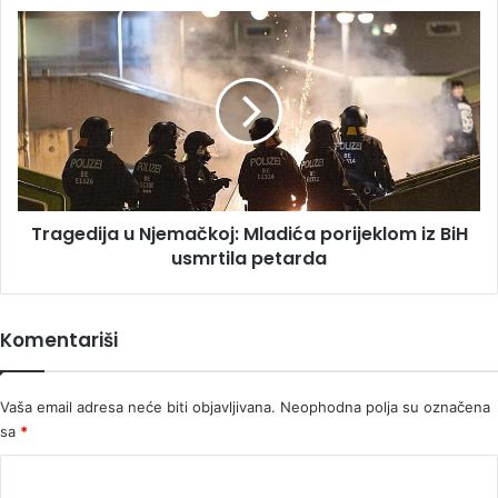
postupak,
Tragedija
ispitala
u
ih
Njemačkoj:
SIPA
Mladića
porijeklom
iz
BiH
usmrtila
petarda
Tragedija u Njemačkoj: Mladića porijeklom iz BiH
usmrtila petarda
Komentariši
Vaša email adresa neće biti objavljivana.
Neophodna polja su označena
sa
*
K