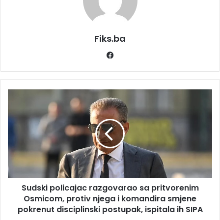
Fiks.ba
Facebook
Sudski
policajac
razgovarao
sa
pritvorenim
Osmicom,
protiv
njega
i
Sudski policajac razgovarao sa pritvorenim
komandira
smjene
Osmicom, protiv njega i komandira smjene
pokrenut
pokrenut disciplinski postupak, ispitala ih SIPA
disciplinski