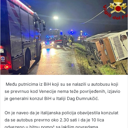
Među putnicima iz BiH koji su se nalazili u autobusu koji
se prevrnuo kod Venecije nema teže povrijeđenih, izjavio
je generalni konzul BiH u Italiji Dag Đumrukčić.
On je naveo da je italijanska policija obavijestila konzulat
da se autobus prevrno oko 2.30 sati i da je 10 lica
odvezeno u hitnu pomoć sa lakšim povredama.