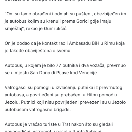
“Oni su tamo obrađeni i odmah su pušteni, obezbijeđen im
je autobus kojim su krenuli prema Gorici gdje imaju
smještaj”, rekao je Đumrukčić.
On je dodao da je kontaktirao i Ambasadu BiH u Rimu koja
je takođe obaviještena o svemu.
Autobus, u kojem je bilo 77 putnika i dva vozača, prevrnuo
se u mjestu San Dona di Pijave kod Venecije.
Vatrogasci su pomogli u izvlačenju putnika iz prevrnutog
autobusa, a povrijeđeni su prebačeni u Hitnu pomoć u
Jezolu. Putnici koji nisu povrijeđeni prevezeni su u Jezolo
autobusom vatrogasne brigade.
Autobus je vraćao turiste u Trst nakon što su gledali
novogodišnji vatromet u naselju Punta Sabioni.