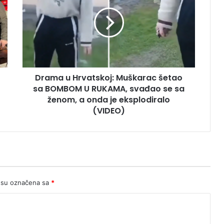
Hrvatskoj:
Muškarac
šetao
sa
BOMBOM
U
RUKAMA,
Drama u Hrvatskoj: Muškarac šetao
svađao
se
sa BOMBOM U RUKAMA, svađao se sa
sa
ženom, a onda je eksplodiralo
ženom,
(VIDEO)
a
onda
je
eksplodiralo
(VIDEO)
 su označena sa
*