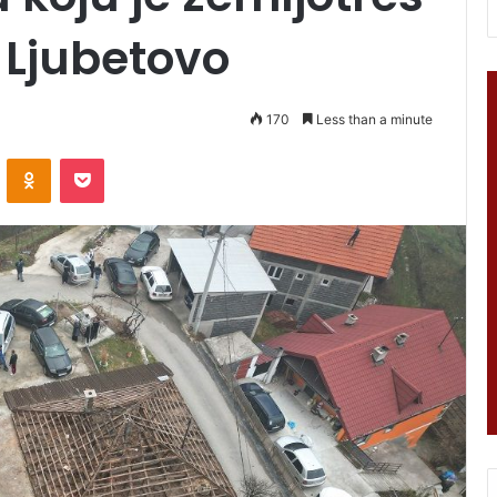
 Ljubetovo
170
Less than a minute
VKontakte
Odnoklassniki
Pocket