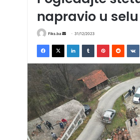
napravio u selu
Send
Fiks.ba
31/12/2023
an
Facebook
X
LinkedIn
Tumblr
Pinterest
Reddit
email