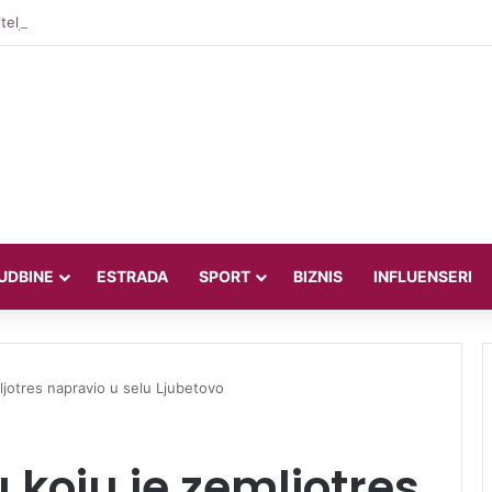
teljica Valentina Miletić koju porede s Dilettom Leotom oduševila poziraju
UDBINE
ESTRADA
SPORT
BIZNIS
INFLUENSERI
ljotres napravio u selu Ljubetovo
 koju je zemljotres