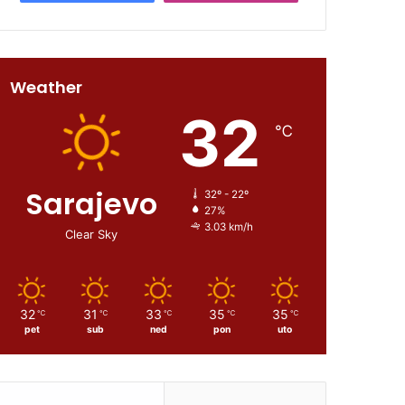
Weather
32
℃
Sarajevo
32º - 22º
27%
3.03 km/h
Clear Sky
32
31
33
35
35
℃
℃
℃
℃
℃
pet
sub
ned
pon
uto