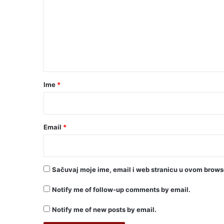
m
e
n
t
a
r
Ime
*
*
Email
*
Sačuvaj moje ime, email i web stranicu u ovom brow
Notify me of follow-up comments by email.
Notify me of new posts by email.