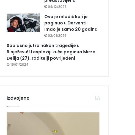
predstavljena
04/12/2023
Ovo je mladić koji je
poginuo u Derventi:
Imao je samo 20 godina
03/01/2026
Sablasno jutro nakon tragedije u
Binježevu! U esploziji kuće poginuo Mirza
Delija (27), roditelji povrijeđeni
16/01/2024
Izdvojeno