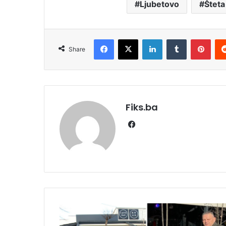
Ljubetovo
Šteta
Facebook
X
LinkedIn
Tumblr
Pint
Share
Fiks.ba
Facebook
BAHATI
GAZDA!