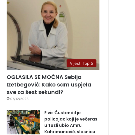
Vijesti Top 5
OGLASILA SE MOĆNA Sebija
Izetbegović: Kako sam uspjela
sve za šest sekundi?
07/12/2023
Elvis Ćustendil je
policajac koji je večeras
u Tuzli ubio Amru
Kahrimanović, vlasnicu