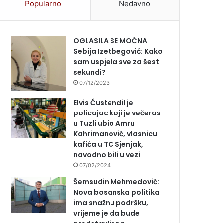
Popularno
Nedavno
OGLASILA SE MOĆNA
Sebija Izetbegović: Kako
sam uspjela sve za šest
sekundi?
07/12/2023
Elvis Ćustendil je
policajac koji je večeras
u Tuzli ubio Amru
Kahrimanović, vlasnicu
kafića u TC Sjenjak,
navodno bili u vezi
07/02/2024
Šemsudin Mehmedović:
Nova bosanska politika
ima snažnu podršku,
vrijeme je da bude