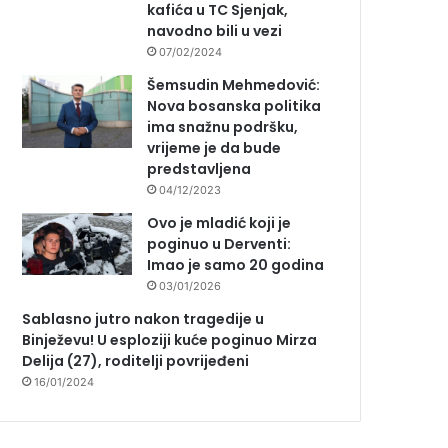
kafića u TC Sjenjak,
navodno bili u vezi
07/02/2024
Šemsudin Mehmedović:
Nova bosanska politika
ima snažnu podršku,
vrijeme je da bude
predstavljena
04/12/2023
Ovo je mladić koji je
poginuo u Derventi:
Imao je samo 20 godina
03/01/2026
Sablasno jutro nakon tragedije u
Binježevu! U esploziji kuće poginuo Mirza
Delija (27), roditelji povrijeđeni
16/01/2024