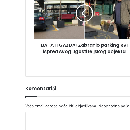
Zabranio
parking
RVI
ispred
svog
ugostiteljskog
objekta
BAHATI GAZDA! Zabranio parking RVI
ispred svog ugostiteljskog objekta
Komentariši
Vaša email adresa neće biti objavljivana.
Neophodna polja
K
o