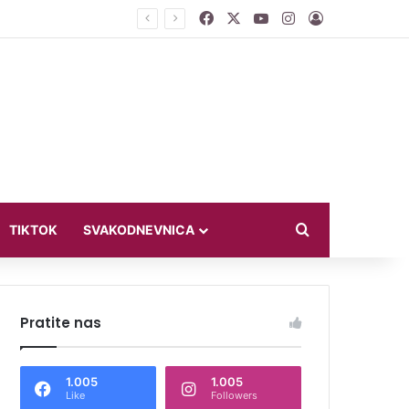
Facebook
X
YouTube
Instagram
Log In
ći u bikiniju
Search for
TIKTOK
SVAKODNEVNICA
Pratite nas
1.005
1.005
Like
Followers