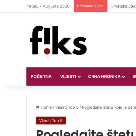
Petak, 7 Augusta 2026
Prelomne Vijesti
Hrvatska vodi
POČETNA
VIJESTI
CRNA HRONIKA
S
Home
/
Vijesti Top 5
/
Pogledajte štetu koju je zem
Vijesti Top 5
Pogledajte štetu