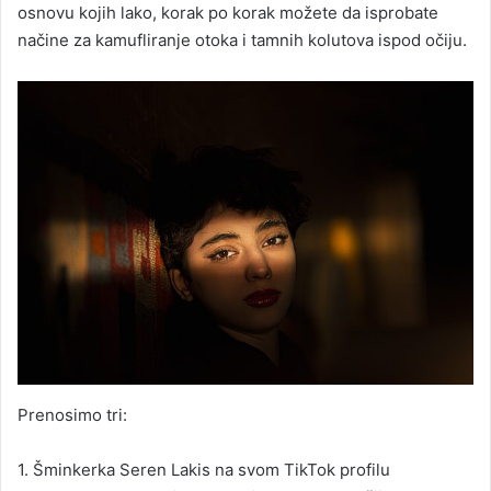
osnovu kojih lako, korak po korak možete da isprobate
načine za kamufliranje otoka i tamnih kolutova ispod očiju.
Prenosimo tri:
1. Šminkerka Seren Lakis na svom TikTok profilu