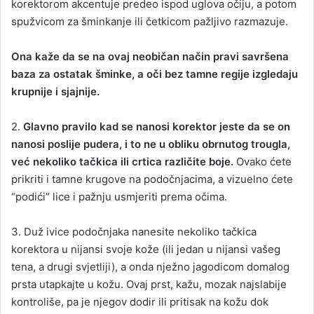
korektorom akcentuje predeo ispod uglova očiju, a potom
spužvicom za šminkanje ili četkicom pažljivo razmazuje.
Ona kaže da se na ovaj neobičan način pravi savršena
baza za ostatak šminke, a oči bez tamne regije izgledaju
krupnije i sjajnije.
2.
Glavno pravilo kad se nanosi korektor jeste da se on
nanosi poslije pudera, i to ne u obliku obrnutog trougla,
već nekoliko tačkica ili crtica različite boje.
Ovako ćete
prikriti i tamne krugove na podočnjacima, a vizuelno ćete
“podići” lice i pažnju usmjeriti prema očima.
3. Duž ivice podočnjaka nanesite nekoliko tačkica
korektora u nijansi svoje kože (ili jedan u nijansi vašeg
tena, a drugi svjetliji), a onda nježno jagodicom domalog
prsta utapkajte u kožu. Ovaj prst, kažu, mozak najslabije
kontroliše, pa je njegov dodir ili pritisak na kožu dok