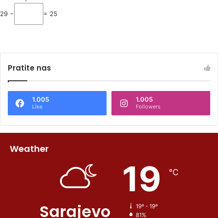
29 −
= 25
Pratite nas
1.005
1.005
Like
Followers
Weather
19
℃
Sarajevo
19º - 19º
81%