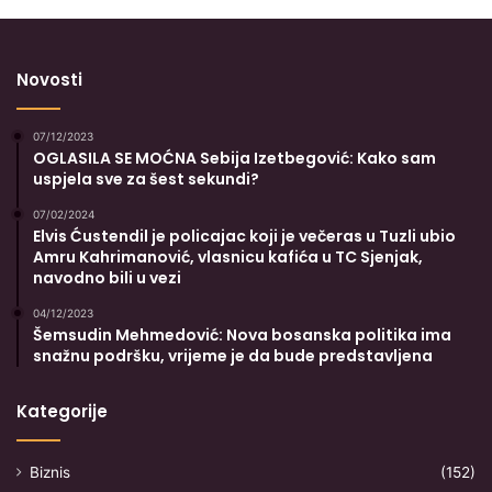
Novosti
07/12/2023
OGLASILA SE MOĆNA Sebija Izetbegović: Kako sam
uspjela sve za šest sekundi?
07/02/2024
Elvis Ćustendil je policajac koji je večeras u Tuzli ubio
Amru Kahrimanović, vlasnicu kafića u TC Sjenjak,
navodno bili u vezi
04/12/2023
Šemsudin Mehmedović: Nova bosanska politika ima
snažnu podršku, vrijeme je da bude predstavljena
Kategorije
Biznis
(152)