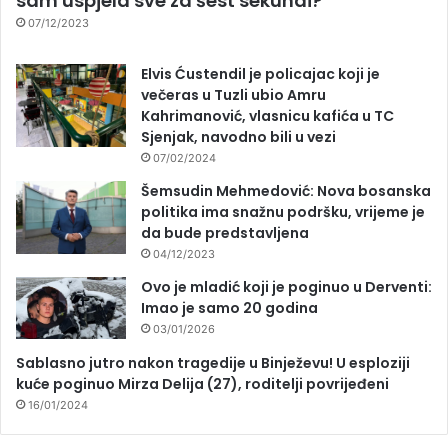
sam uspjela sve za šest sekundi?
07/12/2023
Elvis Ćustendil je policajac koji je
večeras u Tuzli ubio Amru
Kahrimanović, vlasnicu kafića u TC
Sjenjak, navodno bili u vezi
07/02/2024
Šemsudin Mehmedović: Nova bosanska
politika ima snažnu podršku, vrijeme je
da bude predstavljena
04/12/2023
Ovo je mladić koji je poginuo u Derventi:
Imao je samo 20 godina
03/01/2026
Sablasno jutro nakon tragedije u Binježevu! U esploziji
kuće poginuo Mirza Delija (27), roditelji povrijeđeni
16/01/2024