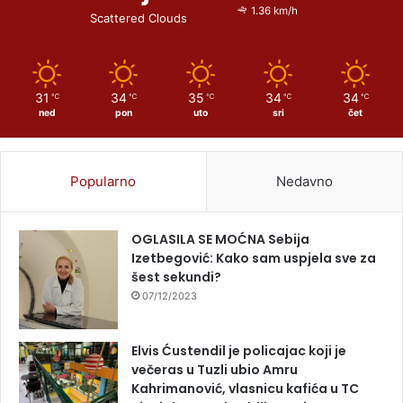
1.36 km/h
Scattered Clouds
31
34
35
34
34
℃
℃
℃
℃
℃
ned
pon
uto
sri
čet
Popularno
Nedavno
OGLASILA SE MOĆNA Sebija
Izetbegović: Kako sam uspjela sve za
šest sekundi?
07/12/2023
Elvis Ćustendil je policajac koji je
večeras u Tuzli ubio Amru
Kahrimanović, vlasnicu kafića u TC