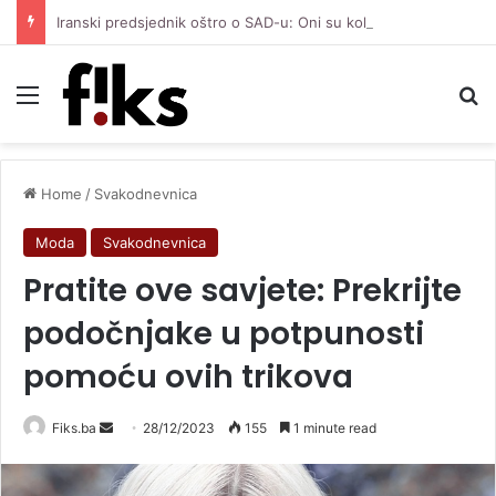
Iranski predsjednik oštro o SAD-u: Oni su kolonijalna i kriminalna država, natjerali smo ih na diplomatiju
Menu
Se
Home
/
Svakodnevnica
Moda
Svakodnevnica
Pratite ove savjete: Prekrijte
podočnjake u potpunosti
pomoću ovih trikova
Send
Fiks.ba
28/12/2023
155
1 minute read
an
email