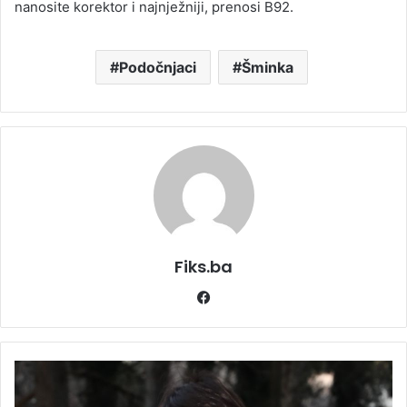
nanosite korektor i najnježniji, prenosi B92.
Podočnjaci
Šminka
Fiks.ba
Facebook
"IŠLA
SAM