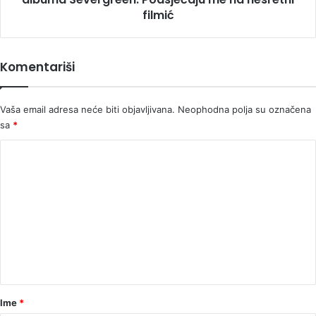
na
filmić
nesretni
filmić
Komentariši
Vaša email adresa neće biti objavljivana.
Neophodna polja su označena
sa
*
K
o
m
e
n
t
a
r
Ime
*