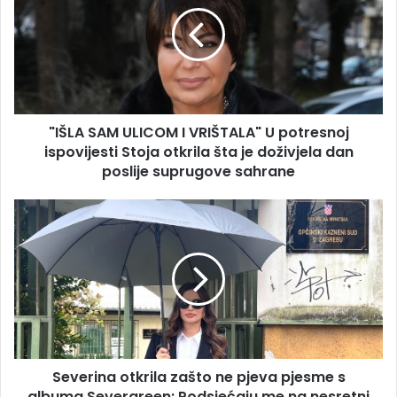
ULICOM
I
VRIŠTALA"
U
potresnoj
ispovijesti
Stoja
"IŠLA SAM ULICOM I VRIŠTALA" U potresnoj
otkrila
šta
ispovijesti Stoja otkrila šta je doživjela dan
je
poslije suprugove sahrane
doživjela
dan
Severina
poslije
otkrila
suprugove
zašto
sahrane
ne
pjeva
pjesme
s
albuma
Severgreen:
Severina otkrila zašto ne pjeva pjesme s
Podsjećaju
me
albuma Severgreen: Podsjećaju me na nesretni