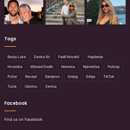
Tags
Banja Luka
Danka Ilić
Fadil Novalić
Hapšenje
Hrvatska
Milorad Dodik
Nesreća
Njemačka
Policija
Požar
Recept
Sarajevo
Snijeg
Srbija
TikTok
Tuzla
Ubistvo
Zenica
Facebook
Find us on Facebook