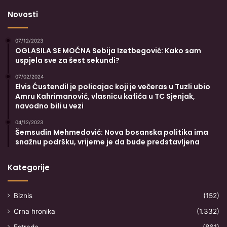
Novosti
07/12/2023
OGLASILA SE MOĆNA Sebija Izetbegović: Kako sam
uspjela sve za šest sekundi?
07/02/2024
Elvis Ćustendil je policajac koji je večeras u Tuzli ubio
Amru Kahrimanović, vlasnicu kafića u TC Sjenjak,
navodno bili u vezi
04/12/2023
Šemsudin Mehmedović: Nova bosanska politika ima
snažnu podršku, vrijeme je da bude predstavljena
Kategorije
Biznis
(152)
Crna hronika
(1.332)