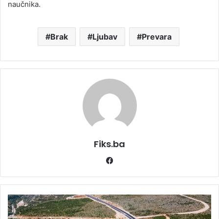
naučnika.
Brak
Ljubav
Prevara
Fiks.ba
Facebook
Uskoro
će