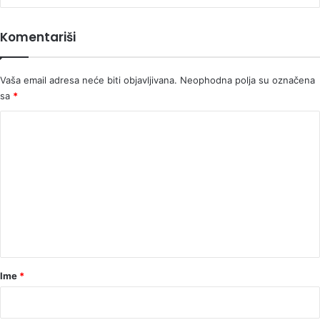
je
u
Komentariši
Iraku
i
Siriji"
Vaša email adresa neće biti objavljivana.
Neophodna polja su označena
sa
*
K
o
m
e
n
t
a
r
Ime
*
*