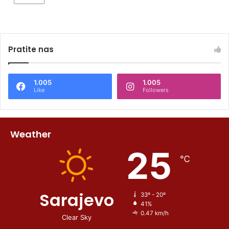
Pratite nas
1.005
1.005
Like
Followers
Weather
25
℃
Sarajevo
33º - 20º
41%
0.47 km/h
Clear Sky