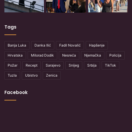
Tags
Banja Luka
Danka Ilić
Fadil Novalić
Hapšenje
Hrvatska
Milorad Dodik
Nesreća
Njemačka
Policija
Požar
Recept
Sarajevo
Snijeg
Srbija
TikTok
Tuzla
Ubistvo
Zenica
Facebook