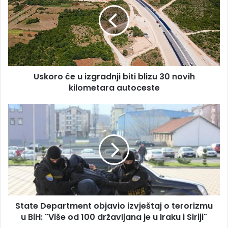
u
izgradnji
biti
blizu
30
novih
kilometara
Uskoro će u izgradnji biti blizu 30 novih
autoceste
kilometara autoceste
State
Department
objavio
izvještaj
o
terorizmu
u
BiH:
"Više
State Department objavio izvještaj o terorizmu
od
100
u BiH: "Više od 100 državljana je u Iraku i Siriji"
državljana