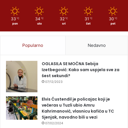
33
34
32
31
30
℃
℃
℃
℃
℃
pon
uto
sri
čet
pet
Popularno
Nedavno
OGLASILA SE MOĆNA Sebija
Izetbegović: Kako sam uspjela sve za
šest sekundi?
07/12/2023
Elvis Ćustendil je policajac koji je
večeras u Tuzli ubio Amru
Kahrimanović, vlasnicu kafića u TC
Sjenjak, navodno bili u vezi
07/02/2024