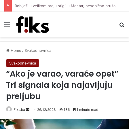
Robijaši u velikom broju stigli u Mostar, nesebično pružaju podršku Čeliku protiv Zrinjskog
Menu
Se
Home
/
Svakodnevnica
Svakodnevnica
“Ako je varao, varaće opet”
Tri signala koja najavljuju
preljubu
Send
Fiks.ba
26/12/2023
136
1 minute read
an
email