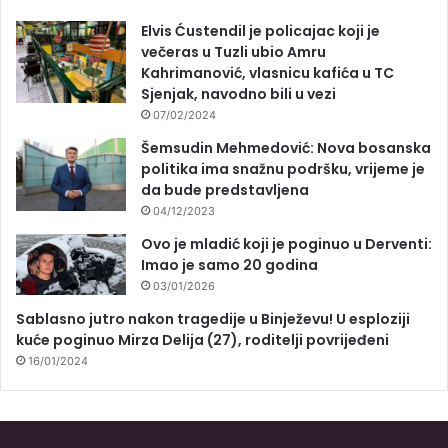
Elvis Ćustendil je policajac koji je
večeras u Tuzli ubio Amru
Kahrimanović, vlasnicu kafića u TC
Sjenjak, navodno bili u vezi
07/02/2024
Šemsudin Mehmedović: Nova bosanska
politika ima snažnu podršku, vrijeme je
da bude predstavljena
04/12/2023
Ovo je mladić koji je poginuo u Derventi:
Imao je samo 20 godina
03/01/2026
Sablasno jutro nakon tragedije u Binježevu! U esploziji
kuće poginuo Mirza Delija (27), roditelji povrijeđeni
16/01/2024