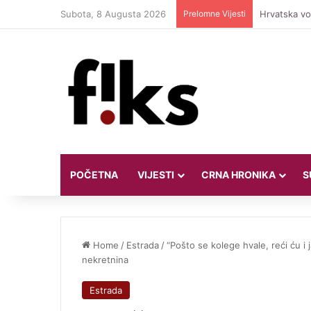
Subota, 8 Augusta 2026
Prelomne Vijesti
Hrvatska vod
POČETNA
VIJESTI
CRNA HRONIKA
S
Home
/
Estrada
/
“Pošto se kolege hvale, reći ću i
nekretnina
Estrada