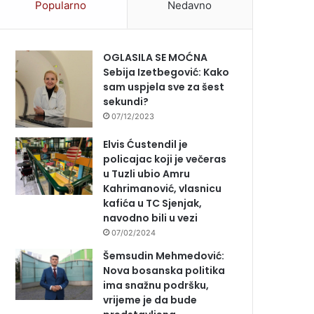
Popularno
Nedavno
OGLASILA SE MOĆNA
Sebija Izetbegović: Kako
sam uspjela sve za šest
sekundi?
07/12/2023
Elvis Ćustendil je
policajac koji je večeras
u Tuzli ubio Amru
Kahrimanović, vlasnicu
kafića u TC Sjenjak,
navodno bili u vezi
07/02/2024
Šemsudin Mehmedović:
Nova bosanska politika
ima snažnu podršku,
vrijeme je da bude