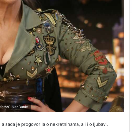
foto/Oliver Bunic
a sada je progovorila o nekretninama, ali i o ljubavi.