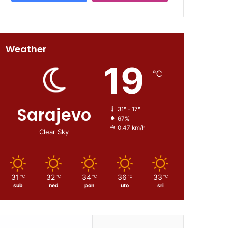
Weather
19
℃
Sarajevo
31º - 17º
67%
0.47 km/h
Clear Sky
31
32
34
36
33
℃
℃
℃
℃
℃
sub
ned
pon
uto
sri