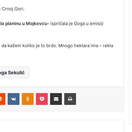
u Crnoj Gori.
ila planinu u Mojkovcu-
ispričala je Goga u emisiji
m da kažem koliko je to brdo. Mnogo hektara ima – rekla
ga Sekulić
erest
Reddit
VKontakte
Odnoklassniki
Pocket
Share via Email
Print