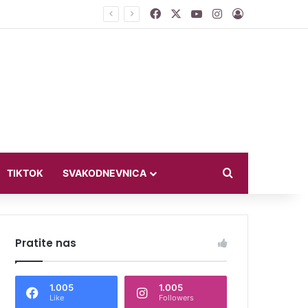
Facebook
X
YouTube
Instagram
Log In
jući u bikiniju
Search for
TIKTOK
SVAKODNEVNICA
Pratite nas
1.005
1.005
Like
Followers