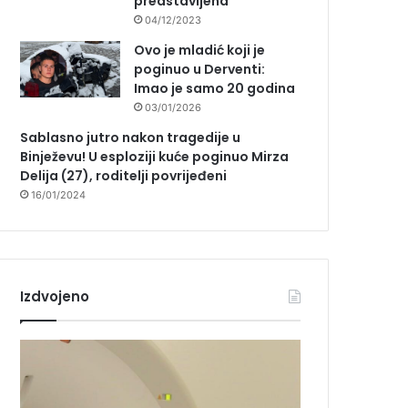
predstavljena
04/12/2023
Ovo je mladić koji je
poginuo u Derventi:
Imao je samo 20 godina
03/01/2026
Sablasno jutro nakon tragedije u
Binježevu! U esploziji kuće poginuo Mirza
Delija (27), roditelji povrijeđeni
16/01/2024
Izdvojeno