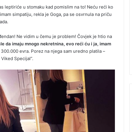
as leptiriće u stomaku kad pomislim na to! Neću reći ko
, imam simpatiju, rekla je Goga, pa se osvrnula na priču
sada.
ođendan! Ne vidim u čemu je problem! Čovjek je htio na
le da imaju mnogo nekretnina, evo reći ću i ja, imam
i 300.000 evra. Porez na njega sam uredno platila –
 Viked Specijal”.