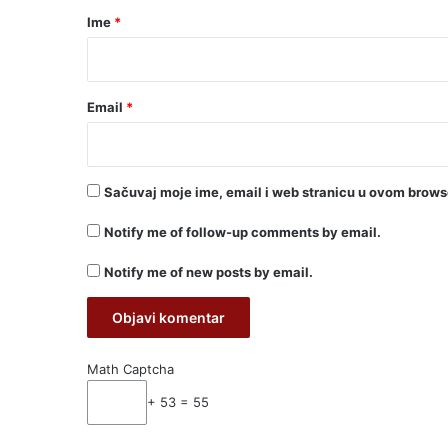
r
Ime
*
*
Email
*
Sačuvaj moje ime, email i web stranicu u ovom brow
Notify me of follow-up comments by email.
Notify me of new posts by email.
Math Captcha
+ 53 = 55