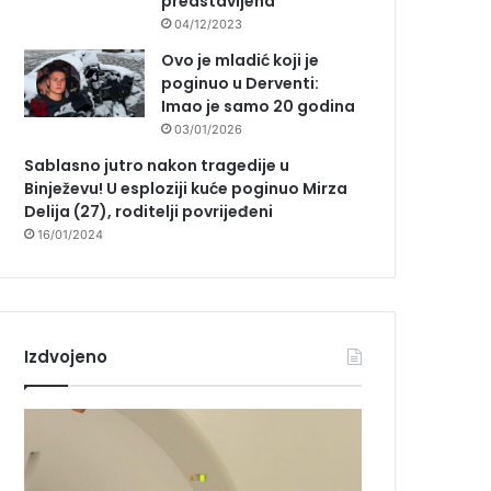
predstavljena
04/12/2023
Ovo je mladić koji je
poginuo u Derventi:
Imao je samo 20 godina
03/01/2026
Sablasno jutro nakon tragedije u
Binježevu! U esploziji kuće poginuo Mirza
Delija (27), roditelji povrijeđeni
16/01/2024
Izdvojeno