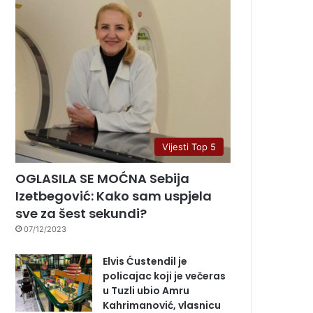
Vijesti Top 5
OGLASILA SE MOĆNA Sebija
Izetbegović: Kako sam uspjela
sve za šest sekundi?
07/12/2023
Elvis Ćustendil je
policajac koji je večeras
u Tuzli ubio Amru
Kahrimanović, vlasnicu