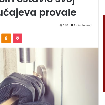
učajeva provale
130
1 minute read
VKontakte
Odnoklassniki
Pocket