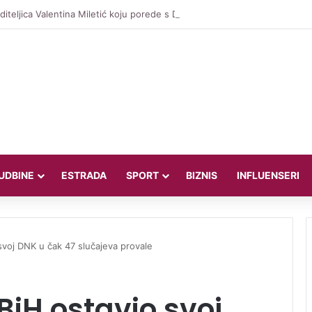
iteljica Valentina Miletić koju porede s Dilettom Leotom oduševila pozira
UDBINE
ESTRADA
SPORT
BIZNIS
INFLUENSERI
 svoj DNK u čak 47 slučajeva provale
 BiH ostavio svoj