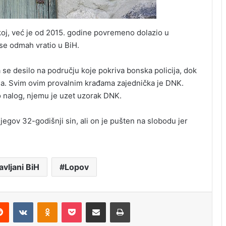
koj, već je od 2015. godine povremeno dolazio u
 se odmah vratio u BiH.
 se desilo na području koje pokriva bonska policija, dok
ma. Svim ovim provalnim krađama zajednička je DNK.
o nalog, njemu je uzet uzorak DNK.
jegov 32-godišnji sin, ali on je pušten na slobodu jer
avljani BiH
Lopov
erest
Reddit
VKontakte
Odnoklassniki
Pocket
Share via Email
Print