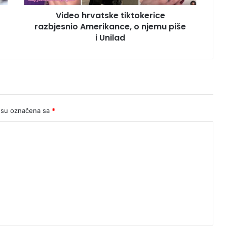
i
Video hrvatske tiktokerice
Unilad
razbjesnio Amerikance, o njemu piše
i Unilad
 su označena sa
*