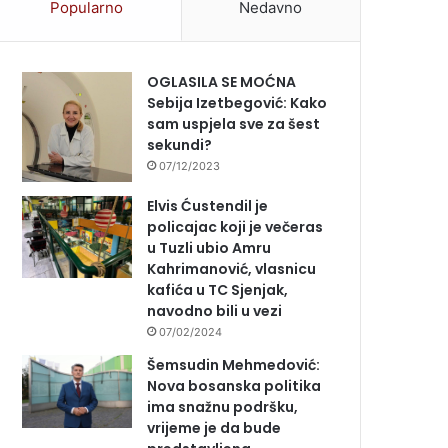
Popularno
Nedavno
OGLASILA SE MOĆNA
Sebija Izetbegović: Kako
sam uspjela sve za šest
sekundi?
07/12/2023
Elvis Ćustendil je
policajac koji je večeras
u Tuzli ubio Amru
Kahrimanović, vlasnicu
kafića u TC Sjenjak,
navodno bili u vezi
07/02/2024
Šemsudin Mehmedović:
Nova bosanska politika
ima snažnu podršku,
vrijeme je da bude