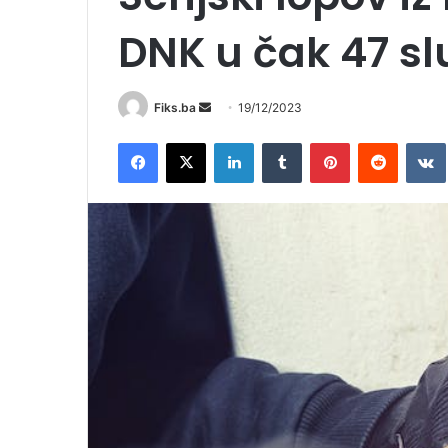
DNK u čak 47 sl
Send
Fiks.ba
19/12/2023
an
Facebook
X
LinkedIn
Tumblr
Pinterest
Reddit
email