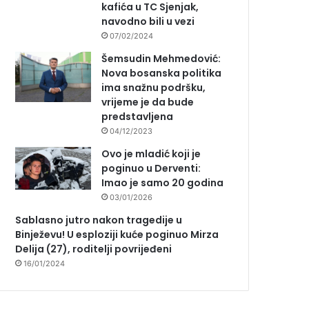
kafića u TC Sjenjak,
navodno bili u vezi
07/02/2024
Šemsudin Mehmedović:
Nova bosanska politika
ima snažnu podršku,
vrijeme je da bude
predstavljena
04/12/2023
Ovo je mladić koji je
poginuo u Derventi:
Imao je samo 20 godina
03/01/2026
Sablasno jutro nakon tragedije u
Binježevu! U esploziji kuće poginuo Mirza
Delija (27), roditelji povrijeđeni
16/01/2024