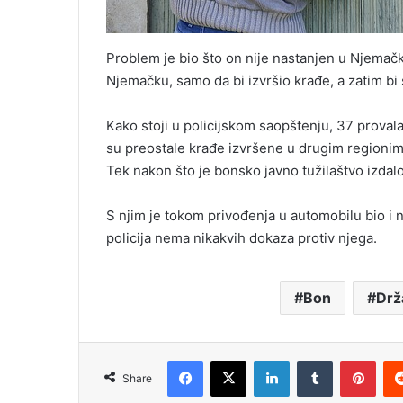
Problem je bio što on nije nastanjen u Njemač
Njemačku, samo da bi izvršio krađe, a zatim bi
Kako stoji u policijskom saopštenju, 37 provala
su preostale krađe izvršene u drugim regioni
Tek nakon što je bonsko javno tužilaštvo izdal
S njim je tokom privođenja u automobilu bio i n
policija nema nikakvih dokaza protiv njega.
Bon
Drž
Facebook
X
LinkedIn
Tumblr
Pint
Share