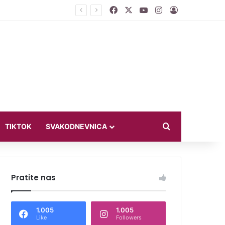
Facebook
X
YouTube
Instagram
Log In
jući u bikiniju
Search for
TIKTOK
SVAKODNEVNICA
Pratite nas
1.005
1.005
Like
Followers