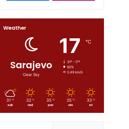
Weather
17
℃
Sarajevo
31º - 17º
80%
0.49 km/h
Clear Sky
31
32
35
35
33
℃
℃
℃
℃
℃
sub
ned
pon
uto
sri