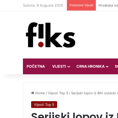
Subota, 8 Augusta 2026
Prelomne Vijesti
Hrvatska vod
POČETNA
VIJESTI
CRNA HRONIKA
S
Home
/
Vijesti Top 5
/
Serijski lopov iz BiH ostavio
Vijesti Top 5
Serijski lopov iz