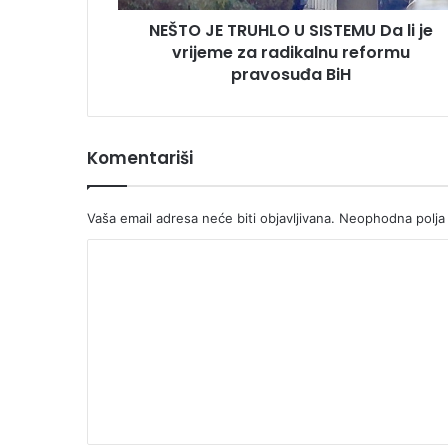
vrijeme
NEŠTO JE TRUHLO U SISTEMU Da li je
za
radikalnu
vrijeme za radikalnu reformu
reformu
pravosuđa BiH
pravosuđa
BiH
Komentariši
Vaša email adresa neće biti objavljivana.
Neophodna polja
K
o
m
e
n
t
a