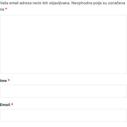
Vaša email adresa neće biti objavljivana.
Neophodna polja su označena
sa
*
K
o
m
e
n
t
a
r
Ime
*
*
Email
*