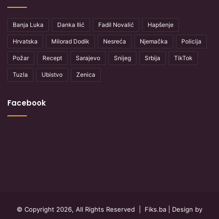
Banja Luka
Danka Ilić
Fadil Novalić
Hapšenje
Hrvatska
Milorad Dodik
Nesreća
Njemačka
Policija
Požar
Recept
Sarajevo
Snijeg
Srbija
TikTok
Tuzla
Ubistvo
Zenica
Facebook
© Copyright 2026, All Rights Reserved |
Fiks.ba
| Design by