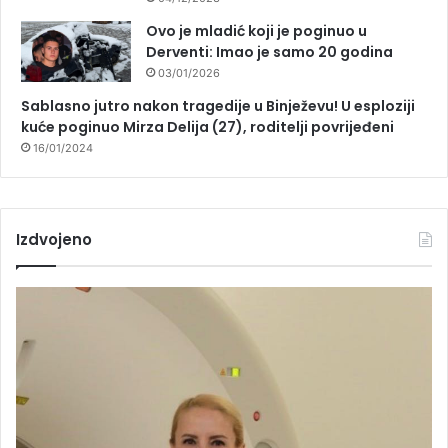
Ovo je mladić koji je poginuo u
Derventi: Imao je samo 20 godina
03/01/2026
Sablasno jutro nakon tragedije u Binježevu! U esploziji
kuće poginuo Mirza Delija (27), roditelji povrijeđeni
16/01/2024
Izdvojeno