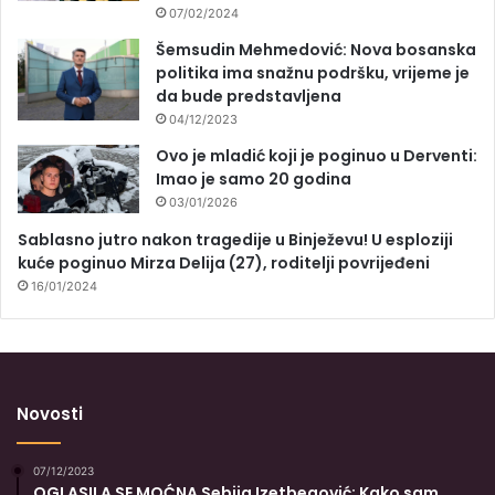
07/02/2024
Šemsudin Mehmedović: Nova bosanska
politika ima snažnu podršku, vrijeme je
da bude predstavljena
04/12/2023
Ovo je mladić koji je poginuo u Derventi:
Imao je samo 20 godina
03/01/2026
Sablasno jutro nakon tragedije u Binježevu! U esploziji
kuće poginuo Mirza Delija (27), roditelji povrijeđeni
16/01/2024
Novosti
07/12/2023
OGLASILA SE MOĆNA Sebija Izetbegović: Kako sam