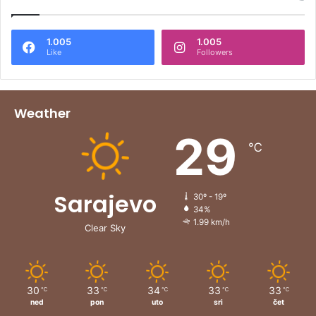
1.005
1.005
Like
Followers
Weather
29
℃
Sarajevo
30º - 19º
34%
1.99 km/h
Clear Sky
30
33
34
33
33
℃
℃
℃
℃
℃
ned
pon
uto
sri
čet