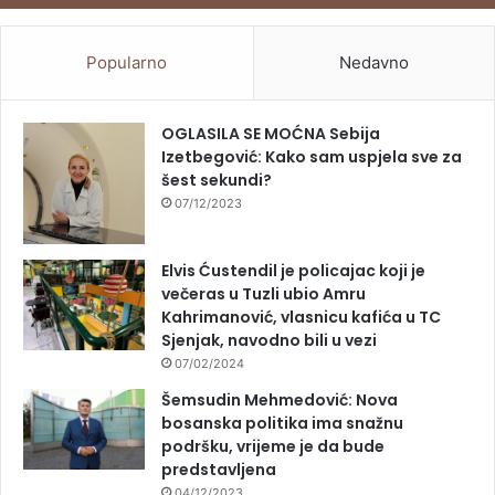
Popularno
Nedavno
OGLASILA SE MOĆNA Sebija
Izetbegović: Kako sam uspjela sve za
šest sekundi?
07/12/2023
Elvis Ćustendil je policajac koji je
večeras u Tuzli ubio Amru
Kahrimanović, vlasnicu kafića u TC
Sjenjak, navodno bili u vezi
07/02/2024
Šemsudin Mehmedović: Nova
bosanska politika ima snažnu
podršku, vrijeme je da bude
predstavljena
04/12/2023