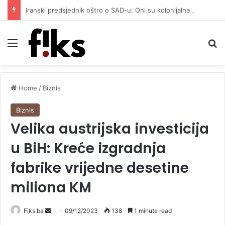
Iranski predsjednik oštro o SAD-u: Oni su kolonijalna i kriminalna država, natjerali smo ih na diplomatiju
Menu
Se
Home
/
Biznis
Biznis
Velika austrijska investicija
u BiH: Kreće izgradnja
fabrike vrijedne desetine
miliona KM
Send
Fiks.ba
09/12/2023
138
1 minute read
an