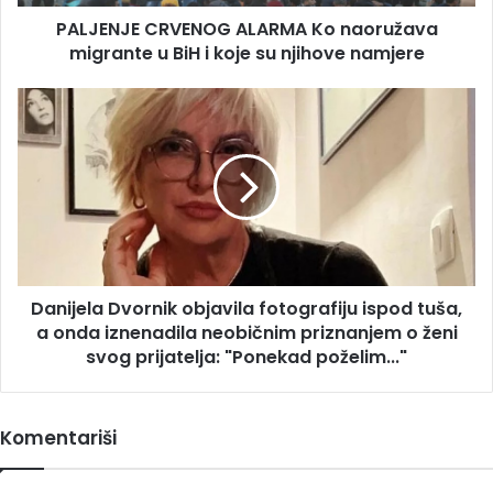
i
PALJENJE CRVENOG ALARMA Ko naoružava
koje
su
migrante u BiH i koje su njihove namjere
njihove
namjere
Danijela
Dvornik
objavila
fotografiju
ispod
tuša,
a
onda
iznenadila
Danijela Dvornik objavila fotografiju ispod tuša,
neobičnim
priznanjem
a onda iznenadila neobičnim priznanjem o ženi
o
svog prijatelja: "Ponekad poželim..."
ženi
svog
prijatelja:
Komentariši
"Ponekad
poželim..."