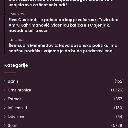
uspjela sve za šest sekundi?
07/02/2024
Elvis Ćustendil je policajac koji je večeras u Tuzli ubio
Amru Kahrimanović, vlasnicu kafića u TC Sjenjak,
navodno bili u vezi
04/12/2023
Šemsudin Mehmedović: Nova bosanska politika ima
snažnu podršku, vrijeme je da bude predstavljena
Kategorije
Biznis
(152)
Crna hronika
(1.326)
Estrada
(857)
Influenseri
(130)
Izdvojeno
(54)
Sport
(1.729)