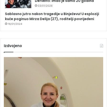
Derventi: Imao je samo 20 godina
03/01/2026
Sablasno jutro nakon tragedije u Binježevu! U esploziji
kuće poginuo Mirza Delija (27), roditelji povrijeđeni
16/01/2024
Izdvojeno