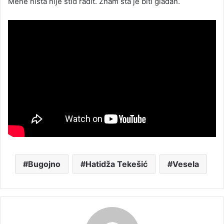
Mene ništa nije stid radit. Znam šta je biti gladan.
Bugojno
Hatidža Tekešić
Vesela