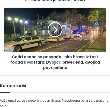
3.
ŽENA
Četiri
BOGATOG
osobe
ŠEIKA:
se
A
posvađali
onda
oko
je
hrane
počeo
iz
PAKAO
fast
fooda
Četiri osobe se posvađali oko hrane iz fast
u
Mostaru:
fooda u Mostaru: Dvojica privedena, dvojica
Dvojica
povrijeđena
privedena,
dvojica
povrijeđena
Komentariši
Vaša email adresa neće biti objavljivana.
Neophodna polja su označena
sa
*