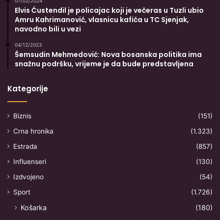
07/02/2024
Elvis Ćustendil je policajac koji je večeras u Tuzli ubio
Amru Kahrimanović, vlasnicu kafića u TC Sjenjak,
navodno bili u vezi
04/12/2023
Šemsudin Mehmedović: Nova bosanska politika ima
snažnu podršku, vrijeme je da bude predstavljena
Kategorije
Biznis
(151)
Crna hronika
(1.323)
Estrada
(857)
Influenseri
(130)
Izdvojeno
(54)
Sport
(1.726)
Košarka
(180)