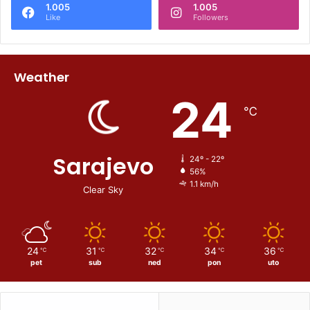
1.005
1.005
Like
Followers
Weather
24
℃
Sarajevo
24º - 22º
56%
1.1 km/h
Clear Sky
24
31
32
34
36
℃
℃
℃
℃
℃
pet
sub
ned
pon
uto