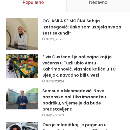
Popularno
Nedavno
OGLASILA SE MOĆNA Sebija
Izetbegović: Kako sam uspjela sve za
šest sekundi?
07/12/2023
Elvis Ćustendil je policajac koji je
večeras u Tuzli ubio Amru
Kahrimanović, vlasnicu kafića u TC
Sjenjak, navodno bili u vezi
07/02/2024
Šemsudin Mehmedović: Nova
bosanska politika ima snažnu
podršku, vrijeme je da bude
predstavljena
04/12/2023
Ovo je mladić koji je poginuo u