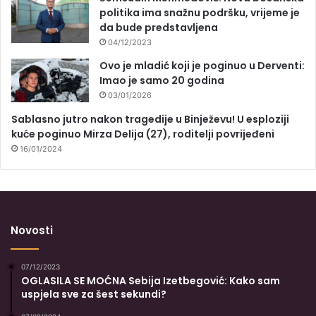
politika ima snažnu podršku, vrijeme je
da bude predstavljena
04/12/2023
Ovo je mladić koji je poginuo u Derventi:
Imao je samo 20 godina
03/01/2026
Sablasno jutro nakon tragedije u Binježevu! U esploziji
kuće poginuo Mirza Delija (27), roditelji povrijeđeni
16/01/2024
Novosti
07/12/2023
OGLASILA SE MOĆNA Sebija Izetbegović: Kako sam
uspjela sve za šest sekundi?