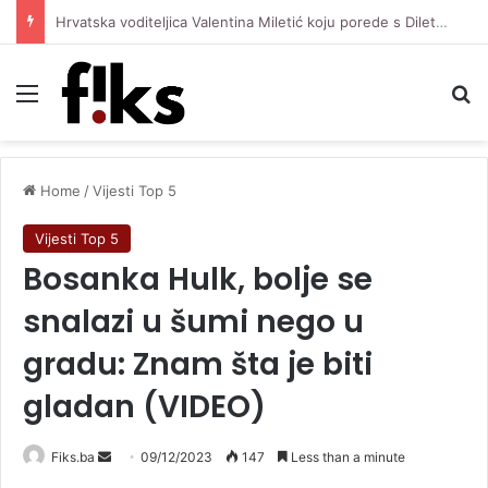
Hrvatska voditeljica Valentina Miletić koju porede s Dilettom Leotom oduševila pozirajući u bikiniju
Menu
Se
Home
/
Vijesti Top 5
Vijesti Top 5
Bosanka Hulk, bolje se
snalazi u šumi nego u
gradu: Znam šta je biti
gladan (VIDEO)
Send
Fiks.ba
09/12/2023
147
Less than a minute
an