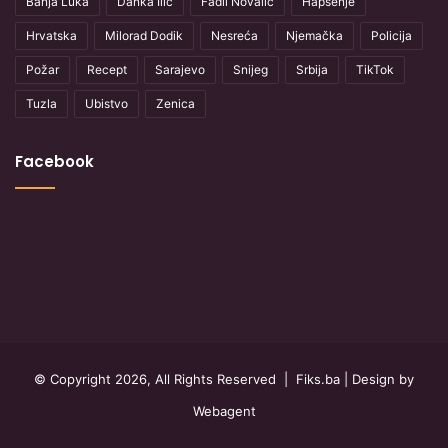
Banja Luka
Danka Ilić
Fadil Novalić
Hapšenje
Hrvatska
Milorad Dodik
Nesreća
Njemačka
Policija
Požar
Recept
Sarajevo
Snijeg
Srbija
TikTok
Tuzla
Ubistvo
Zenica
Facebook
© Copyright 2026, All Rights Reserved |
Fiks.ba
| Design by
Webagent