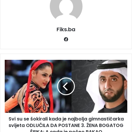
Fiks.ba
Facebook
Svi
su
se
šokirali
kada
je
najbolja
gimnastičarka
svijeta
Svi su se šokirali kada je najbolja gimnastičarka
ODLUČILA
DA
svijeta ODLUČILA DA POSTANE 3. ŽENA BOGATOG
POSTANE
ŠEIKA: A onda je počeo PAKAO