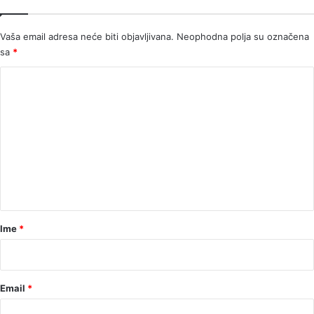
Vaša email adresa neće biti objavljivana.
Neophodna polja su označena
sa
*
K
o
m
e
n
t
a
r
Ime
*
*
Email
*