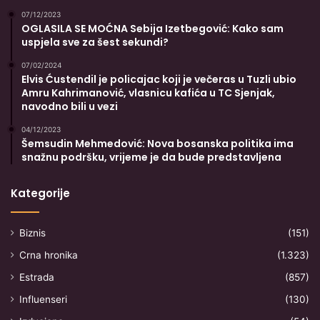
07/12/2023
OGLASILA SE MOĆNA Sebija Izetbegović: Kako sam
uspjela sve za šest sekundi?
07/02/2024
Elvis Ćustendil je policajac koji je večeras u Tuzli ubio
Amru Kahrimanović, vlasnicu kafića u TC Sjenjak,
navodno bili u vezi
04/12/2023
Šemsudin Mehmedović: Nova bosanska politika ima
snažnu podršku, vrijeme je da bude predstavljena
Kategorije
Biznis
(151)
Crna hronika
(1.323)
Estrada
(857)
Influenseri
(130)