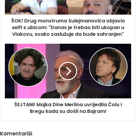
s
ubicom:
"Danas
ŠOK! Drug monstruma Sulejmanovića objavio
je
trebao
selfi s ubicom: "Danas je trebao biti ukopan u
biti
Vlakovu, svako zaslužuje da bude sahranjen"
ukopan
u
ŠEJTANI!
Vlakovu,
Majka
svako
Dine
zaslužuje
Merlina
da
uvrijedila
bude
Čolu
sahranjen"
i
Bregu
kada
ŠEJTANI! Majka Dine Merlina uvrijedila Čolu i
su
došli
Bregu kada su došli na Bajram!
na
Bajram!
Komentariši