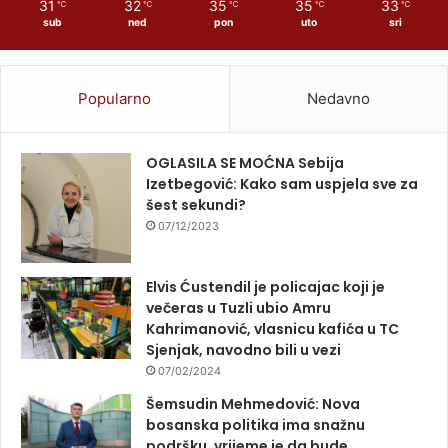
31
32
35
35
33
℃
℃
℃
℃
℃
sub
ned
pon
uto
sri
Popularno
Nedavno
OGLASILA SE MOĆNA Sebija
Izetbegović: Kako sam uspjela sve za
šest sekundi?
07/12/2023
Elvis Ćustendil je policajac koji je
večeras u Tuzli ubio Amru
Kahrimanović, vlasnicu kafića u TC
Sjenjak, navodno bili u vezi
07/02/2024
Šemsudin Mehmedović: Nova
bosanska politika ima snažnu
podršku, vrijeme je da bude