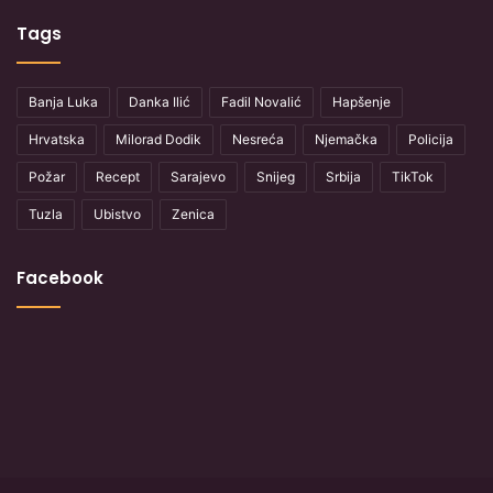
Tags
Banja Luka
Danka Ilić
Fadil Novalić
Hapšenje
Hrvatska
Milorad Dodik
Nesreća
Njemačka
Policija
Požar
Recept
Sarajevo
Snijeg
Srbija
TikTok
Tuzla
Ubistvo
Zenica
Facebook