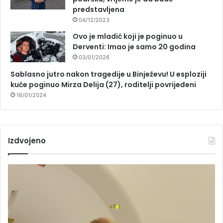
predstavljena
04/12/2023
Ovo je mladić koji je poginuo u
Derventi: Imao je samo 20 godina
03/01/2026
Sablasno jutro nakon tragedije u Binježevu! U esploziji
kuće poginuo Mirza Delija (27), roditelji povrijeđeni
16/01/2024
Izdvojeno