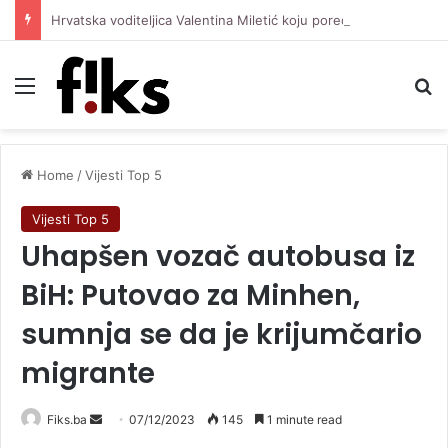
Hrvatska voditeljica Valentina Miletić koju porede s Dilettom Leotom oduševila pozirajući u bikiniju
Menu
Se
Home
/
Vijesti Top 5
Vijesti Top 5
Uhapšen vozač autobusa iz
BiH: Putovao za Minhen,
sumnja se da je krijumčario
migrante
Send
Fiks.ba
07/12/2023
145
1 minute read
an