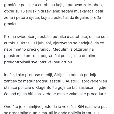
granične policije u autobusu koji je putovao za Minhen,
otkrili su 16 sirijskih državljana: sedam muškaraca, četiri
žene i petoro djece, koji su pokušali da ilegalno pređu
granicu.
Prema svjedočenju ostalih putnika u autobusu, oni su se u
autobus ukrcali u Ljubljani, vjerovatno se nadajući da će
neprimjetno preći granicu. Međutim, s obzirom na
pooštrene kontrole, pogranični policajci su detaljno
prekontrolisali sve, otkrivši ovu grupu.
Inače, kako prenose mediji, Sirijci su odmah podnijeli
zahtjev za međunarodnu zaštitu u Austriji i sprovedeni su
stanicu policije u Klagenfurtu gdje će biti saslušani i gdje
će nad njima biti sprovedene ostale zakonske procedure.
Ono što je zanimljivo jeste da je vozač iz BiH nastavio put
sa preostalim putnicima, ali je onda policija krenula u