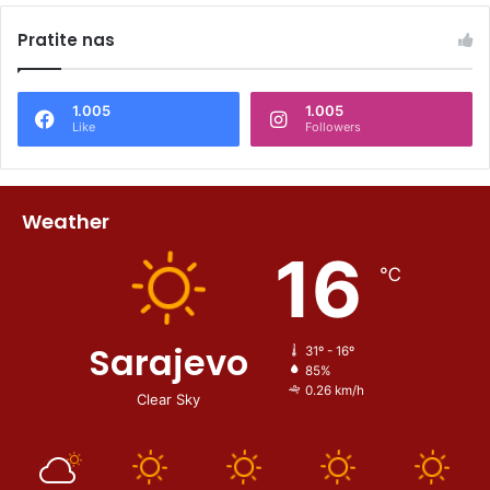
Pratite nas
1.005
1.005
Like
Followers
Weather
16
℃
Sarajevo
31º - 16º
85%
0.26 km/h
Clear Sky