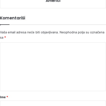
Americi
carstvo
u
Americi
Komentariši
Vaša email adresa neće biti objavljivana.
Neophodna polja su označena
sa
*
K
o
m
e
n
t
a
r
Ime
*
*