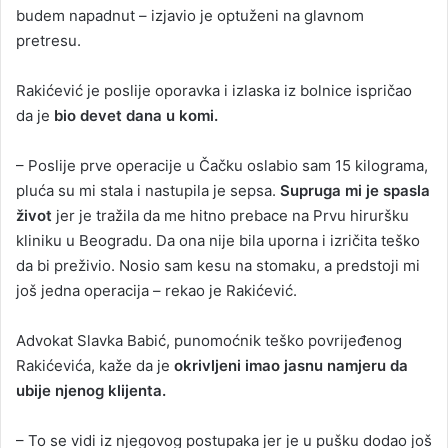
budem napadnut – izjavio je optuženi na glavnom
pretresu.
Rakićević je poslije oporavka i izlaska iz bolnice ispričao
da je
bio devet dana u komi.
– Poslije prve operacije u Čačku oslabio sam 15 kilograma,
pluća su mi stala i nastupila je sepsa.
Supruga mi je spasla
život
jer je tražila da me hitno prebace na Prvu hiruršku
kliniku u Beogradu. Da ona nije bila uporna i izričita teško
da bi preživio. Nosio sam kesu na stomaku, a predstoji mi
još jedna operacija – rekao je Rakićević.
Advokat Slavka Babić, punomoćnik teško povrijeđenog
Rakićevića, kaže da je
okrivljeni imao jasnu namjeru da
ubije njenog klijenta.
– To se vidi iz njegovog postupaka jer je u pušku dodao još