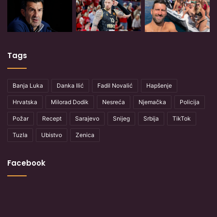
Tags
Banja Luka
Danka Ilić
Fadil Novalić
Hapšenje
Hrvatska
Milorad Dodik
Nesreća
Njemačka
Policija
Požar
Recept
Sarajevo
Snijeg
Srbija
TikTok
Tuzla
Ubistvo
Zenica
Facebook