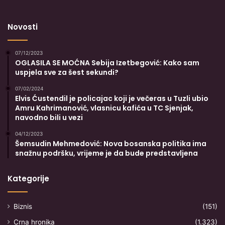
Novosti
07/12/2023
OGLASILA SE MOĆNA Sebija Izetbegović: Kako sam
uspjela sve za šest sekundi?
07/02/2024
Elvis Ćustendil je policajac koji je večeras u Tuzli ubio
Amru Kahrimanović, vlasnicu kafića u TC Sjenjak,
navodno bili u vezi
04/12/2023
Šemsudin Mehmedović: Nova bosanska politika ima
snažnu podršku, vrijeme je da bude predstavljena
Kategorije
Biznis
(151)
Crna hronika
(1.323)