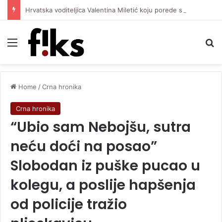
Hrvatska voditeljica Valentina Miletić koju porede s Dilettom Leotom oduševila pozirajući u bikiniju
Menu
Se
Home
/
Crna hronika
Crna hronika
“Ubio sam Nebojšu, sutra
neću doći na posao”
Slobodan iz puške pucao u
kolegu, a poslije hapšenja
od policije tražio