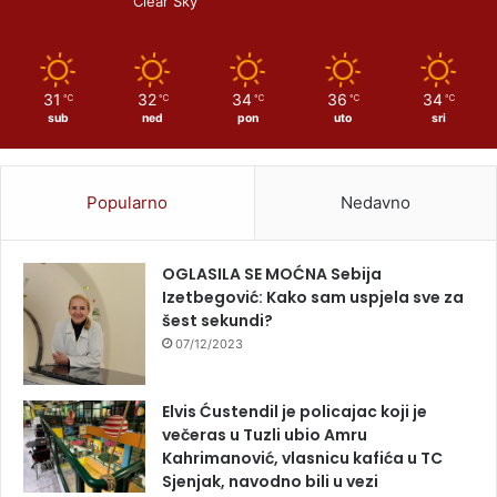
Clear Sky
31
32
34
36
34
℃
℃
℃
℃
℃
sub
ned
pon
uto
sri
Popularno
Nedavno
OGLASILA SE MOĆNA Sebija
Izetbegović: Kako sam uspjela sve za
šest sekundi?
07/12/2023
Elvis Ćustendil je policajac koji je
večeras u Tuzli ubio Amru
Kahrimanović, vlasnicu kafića u TC
Sjenjak, navodno bili u vezi