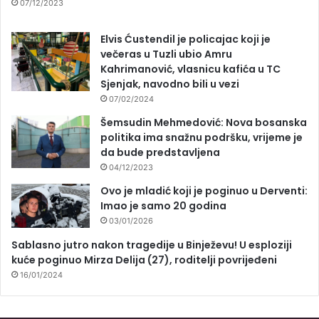
07/12/2023
Elvis Ćustendil je policajac koji je
večeras u Tuzli ubio Amru
Kahrimanović, vlasnicu kafića u TC
Sjenjak, navodno bili u vezi
07/02/2024
Šemsudin Mehmedović: Nova bosanska
politika ima snažnu podršku, vrijeme je
da bude predstavljena
04/12/2023
Ovo je mladić koji je poginuo u Derventi:
Imao je samo 20 godina
03/01/2026
Sablasno jutro nakon tragedije u Binježevu! U esploziji
kuće poginuo Mirza Delija (27), roditelji povrijeđeni
16/01/2024