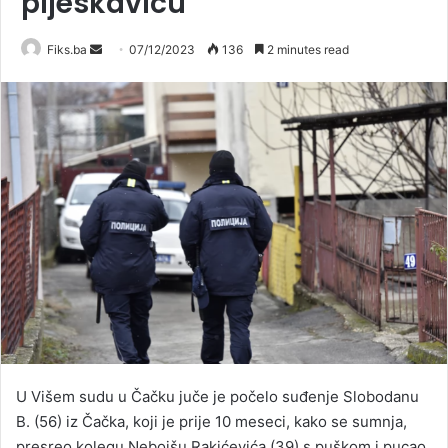
pljeskavicu
Send
Fiks.ba
07/12/2023
136
2 minutes read
an
email
U Višem sudu u Čačku juče je počelo suđenje Slobodanu
B. (56) iz Čačka, koji je prije 10 meseci, kako se sumnja,
presreo kolegu Nebojšu Rakićevića (39) s puškom i pucao