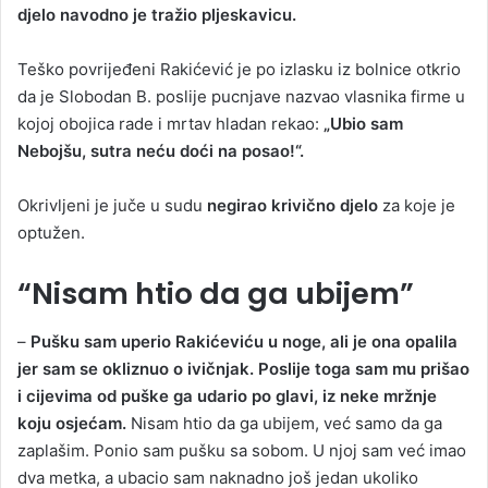
djelo navodno je tražio pljeskavicu.
Teško povrijeđeni Rakićević je po izlasku iz bolnice otkrio
da je Slobodan B. poslije pucnjave nazvao vlasnika firme u
kojoj obojica rade i mrtav hladan rekao:
„Ubio sam
Nebojšu, sutra neću doći na posao!“.
Okrivljeni je juče u sudu
negirao krivično djelo
za koje je
optužen.
“Nisam htio da ga ubijem”
–
Pušku sam uperio Rakićeviću u noge, ali je ona opalila
jer sam se okliznuo o ivičnjak. Poslije toga sam mu prišao
i cijevima od puške ga udario po glavi, iz neke mržnje
koju osjećam.
Nisam htio da ga ubijem, već samo da ga
zaplašim. Ponio sam pušku sa sobom. U njoj sam već imao
dva metka, a ubacio sam naknadno još jedan ukoliko