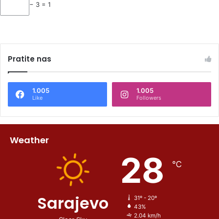
− 3 = 1
Pratite nas
1.005
1.005
Like
Followers
Weather
28
℃
Sarajevo
31º - 20º
43%
2.04 km/h