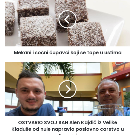
i
sočni
čupavci
koji
se
tope
u
ustima
Mekani i sočni čupavci koji se tope u ustima
OSTVARIO
SVOJ
SAN
Alen
Kajdić
iz
Velike
Kladuše
od
OSTVARIO SVOJ SAN Alen Kajdić iz Velike
nule
napravio
Kladuše od nule napravio poslovno carstvo u
poslovno