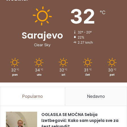
32
℃
Sarajevo
32º - 20º
22%
2.27 km/h
Clear Sky
32
34
32
31
30
℃
℃
℃
℃
℃
pon
uto
sri
čet
pet
Popularno
Nedavno
OGLASILA SE MOĆNA Sebija
Izetbegović: Kako sam uspjela sve za
šest sekundi?