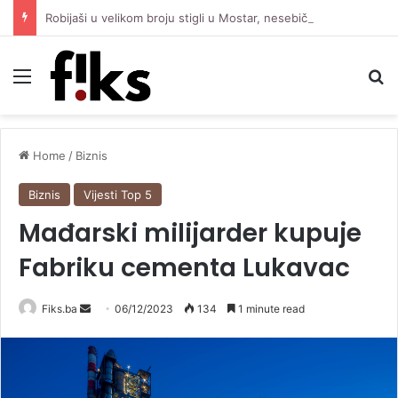
Robijaši u velikom broju stigli u Mostar, nesebično pružaju podršku Čeliku protiv Zrinjskog
Menu
Se
Home
/
Biznis
Biznis
Vijesti Top 5
Mađarski milijarder kupuje
Fabriku cementa Lukavac
Send
Fiks.ba
06/12/2023
134
1 minute read
an
email