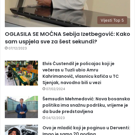
Vijesti Top 5
OGLASILA SE MOĆNA Sebija Izetbegović: Kako
sam uspjela sve za šest sekundi?
07/12/2023
Elvis Ćustendil je policajac koji je
večeras u Tuzli ubio Amru
Kahrimanović, vlasnicu kafića u TC
Sjenjak, navodno bili u vezi
07/02/2024
Šemsudin Mehmedović: Nova bosanska
politika ima snažnu podršku, vrijeme je
da bude predstavljena
04/12/2023
Ovo je mladić koji je poginuo u Derventi:
Imao je samo 20 godina