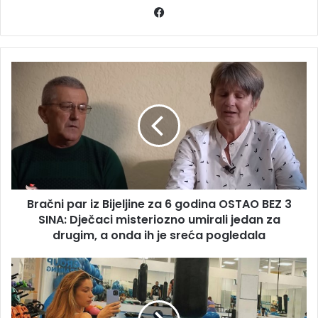
Facebook
Bračni
par
iz
Bijeljine
za
6
godina
OSTAO
BEZ
Bračni par iz Bijeljine za 6 godina OSTAO BEZ 3
3
SINA:
SINA: Dječaci misteriozno umirali jedan za
Dječaci
drugim, a onda ih je sreća pogledala
misteriozno
umirali
KOBILETINO
jedan
NEOTESANA:
za
Mnogi
drugim,
brane