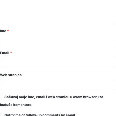
n
t
a
r
Ime
*
*
Email
*
Web stranica
Sačuvaj moje ime, email i web stranicu u ovom browseru za
buduće komentare.
Notify me of follow-up comments by email.