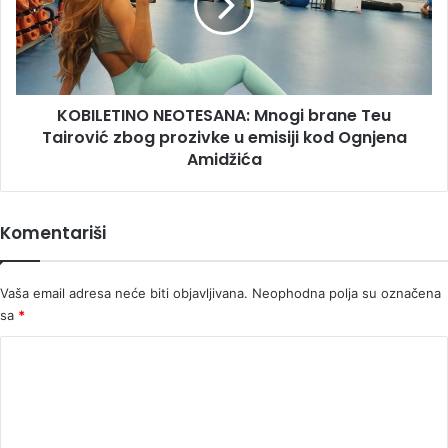
a
Teu
onda
Tairović
ih
zbog
je
prozivke
sreća
u
pogledala
KOBILETINO NEOTESANA: Mnogi brane Teu
emisiji
kod
Tairović zbog prozivke u emisiji kod Ognjena
Ognjena
Amidžića
Amidžića
Komentariši
Vaša email adresa neće biti objavljivana.
Neophodna polja su označena
sa
*
K
o
m
e