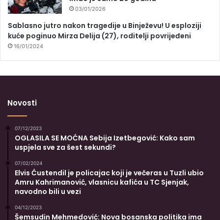
03/01/2026
Sablasno jutro nakon tragedije u Binježevu! U esploziji
kuće poginuo Mirza Delija (27), roditelji povrijeđeni
16/01/2024
Novosti
07/12/2023
OGLASILA SE MOĆNA Sebija Izetbegović: Kako sam
uspjela sve za šest sekundi?
07/02/2024
Elvis Ćustendil je policajac koji je večeras u Tuzli ubio
Amru Kahrimanović, vlasnicu kafića u TC Sjenjak,
navodno bili u vezi
04/12/2023
Šemsudin Mehmedović: Nova bosanska politika ima