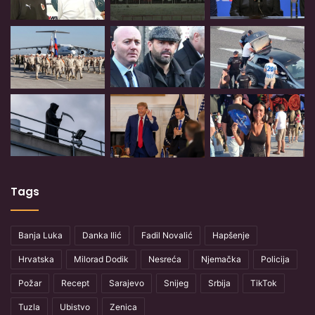
Tags
Banja Luka
Danka Ilić
Fadil Novalić
Hapšenje
Hrvatska
Milorad Dodik
Nesreća
Njemačka
Policija
Požar
Recept
Sarajevo
Snijeg
Srbija
TikTok
Tuzla
Ubistvo
Zenica