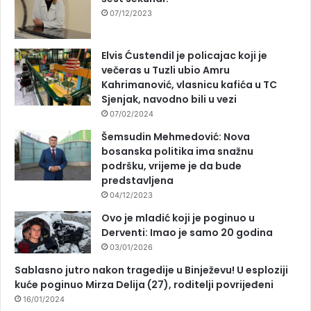
07/12/2023
Elvis Ćustendil je policajac koji je
večeras u Tuzli ubio Amru
Kahrimanović, vlasnicu kafića u TC
Sjenjak, navodno bili u vezi
07/02/2024
Šemsudin Mehmedović: Nova
bosanska politika ima snažnu
podršku, vrijeme je da bude
predstavljena
04/12/2023
Ovo je mladić koji je poginuo u
Derventi: Imao je samo 20 godina
03/01/2026
Sablasno jutro nakon tragedije u Binježevu! U esploziji
kuće poginuo Mirza Delija (27), roditelji povrijeđeni
16/01/2024