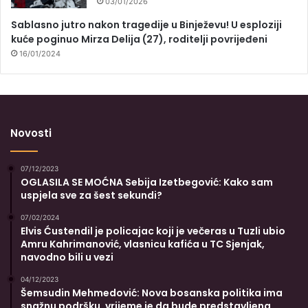
03/01/2026
Sablasno jutro nakon tragedije u Binježevu! U esploziji
kuće poginuo Mirza Delija (27), roditelji povrijeđeni
16/01/2024
Novosti
07/12/2023
OGLASILA SE MOĆNA Sebija Izetbegović: Kako sam
uspjela sve za šest sekundi?
07/02/2024
Elvis Ćustendil je policajac koji je večeras u Tuzli ubio
Amru Kahrimanović, vlasnicu kafića u TC Sjenjak,
navodno bili u vezi
04/12/2023
Šemsudin Mehmedović: Nova bosanska politika ima
snažnu podršku, vrijeme je da bude predstavljena