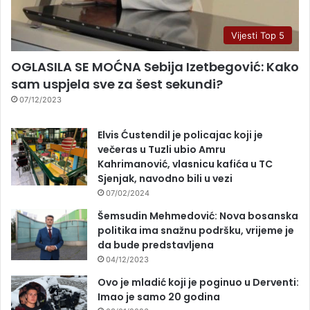
Vijesti Top 5
OGLASILA SE MOĆNA Sebija Izetbegović: Kako
sam uspjela sve za šest sekundi?
07/12/2023
Elvis Ćustendil je policajac koji je
večeras u Tuzli ubio Amru
Kahrimanović, vlasnicu kafića u TC
Sjenjak, navodno bili u vezi
07/02/2024
Šemsudin Mehmedović: Nova bosanska
politika ima snažnu podršku, vrijeme je
da bude predstavljena
04/12/2023
Ovo je mladić koji je poginuo u Derventi:
Imao je samo 20 godina