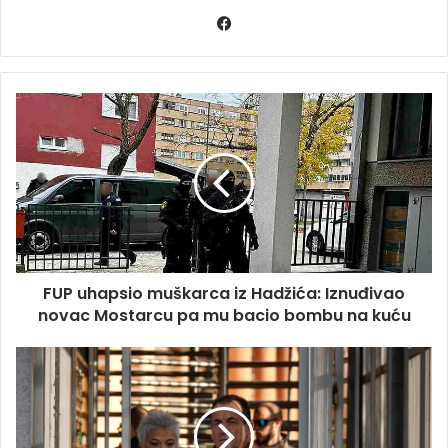
Facebook
FUP
uhapsio
muškarca
iz
Hadžića:
Iznuđivao
novac
Mostarcu
pa
FUP uhapsio muškarca iz Hadžića: Iznuđivao
mu
bacio
novac Mostarcu pa mu bacio bombu na kuću
bombu
na
Cikotićev
kuću
advokat:
Ne
slažemo
se