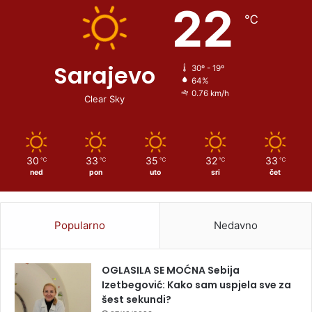
22
℃
Sarajevo
30º - 19º
64%
0.76 km/h
Clear Sky
30
33
35
32
33
℃
℃
℃
℃
℃
ned
pon
uto
sri
čet
Popularno
Nedavno
OGLASILA SE MOĆNA Sebija
Izetbegović: Kako sam uspjela sve za
šest sekundi?