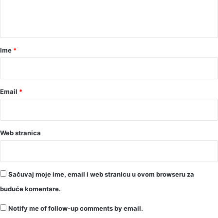
n
t
a
r
Ime
*
*
Email
*
Web stranica
Sačuvaj moje ime, email i web stranicu u ovom browseru za
buduće komentare.
Notify me of follow-up comments by email.