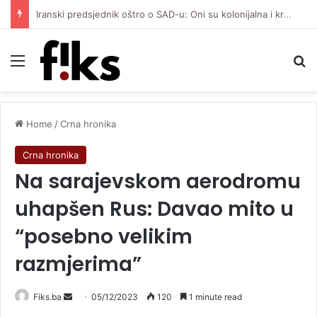
Iranski predsjednik oštro o SAD-u: Oni su kolonijalna i kriminalna država, natjerali smo ih na diplomatiju
Menu
Se
Home
/
Crna hronika
Crna hronika
Na sarajevskom aerodromu
uhapšen Rus: Davao mito u
“posebno velikim
razmjerima”
Send
Fiks.ba
05/12/2023
120
1 minute read
an