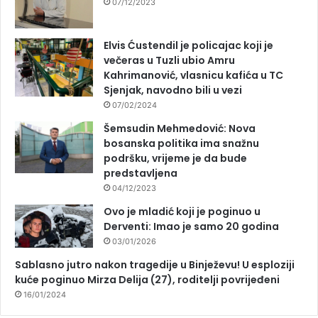
07/12/2023
Elvis Ćustendil je policajac koji je
večeras u Tuzli ubio Amru
Kahrimanović, vlasnicu kafića u TC
Sjenjak, navodno bili u vezi
07/02/2024
Šemsudin Mehmedović: Nova
bosanska politika ima snažnu
podršku, vrijeme je da bude
predstavljena
04/12/2023
Ovo je mladić koji je poginuo u
Derventi: Imao je samo 20 godina
03/01/2026
Sablasno jutro nakon tragedije u Binježevu! U esploziji
kuće poginuo Mirza Delija (27), roditelji povrijeđeni
16/01/2024