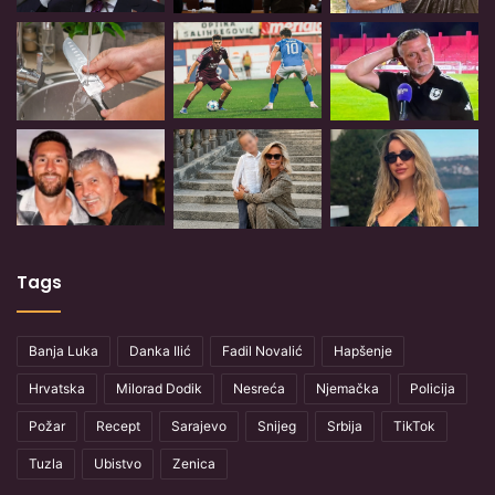
Tags
Banja Luka
Danka Ilić
Fadil Novalić
Hapšenje
Hrvatska
Milorad Dodik
Nesreća
Njemačka
Policija
Požar
Recept
Sarajevo
Snijeg
Srbija
TikTok
Tuzla
Ubistvo
Zenica