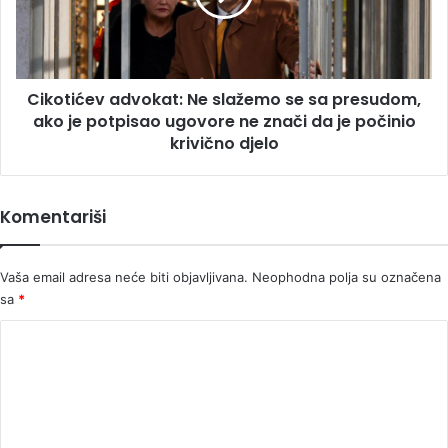
sa
presudom,
ako
je
Cikotićev advokat: Ne slažemo se sa presudom,
potpisao
ugovore
ako je potpisao ugovore ne znači da je počinio
ne
krivično djelo
znači
da
je
Komentariši
počinio
krivično
djelo
Vaša email adresa neće biti objavljivana.
Neophodna polja su označena
sa
*
K
o
m
e