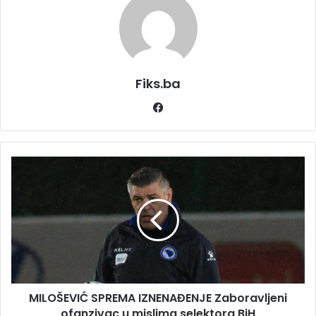
Fiks.ba
Facebook
MILOŠEVIĆ
SPREMA
IZNENAĐENJE
Zaboravljeni
ofanzivac
u
mislima
selektora
BiH
MILOŠEVIĆ SPREMA IZNENAĐENJE Zaboravljeni
ofanzivac u mislima selektora BiH