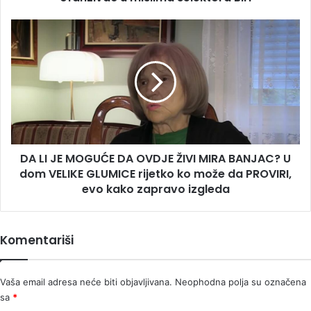
DA
LI
JE
MOGUĆE
DA
OVDJE
ŽIVI
MIRA
BANJAC?
DA LI JE MOGUĆE DA OVDJE ŽIVI MIRA BANJAC? U
U
dom
dom VELIKE GLUMICE rijetko ko može da PROVIRI,
VELIKE
evo kako zapravo izgleda
GLUMICE
rijetko
ko
Komentariši
može
da
PROVIRI,
Vaša email adresa neće biti objavljivana.
Neophodna polja su označena
evo
sa
*
kako