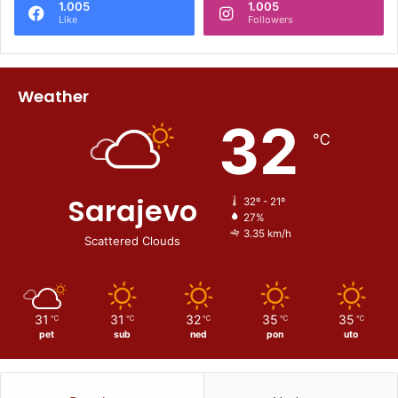
1.005
1.005
Like
Followers
Weather
32
℃
Sarajevo
32º - 21º
27%
3.35 km/h
Scattered Clouds
31
31
32
35
35
℃
℃
℃
℃
℃
pet
sub
ned
pon
uto