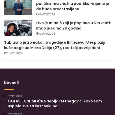
politika ima snažnu podršku, vrijeme je
da bude predstavljena
04/12/2023
Ovo je mladić koji je poginuo u Derventi:
Imao je samo 20 godina
03/01/2026
Sablasno jutro nakon tragedije u Binježevu! U esploziji
kuće poginuo Mirza Delija (27), roditelji povrijeđeni
16/01/2024
Novosti
07/12/2023
OGLASILA SE MOĆNA Sebija Izetbegović: Kako sam
uspjela sve za šest sekundi?
07/02/2024