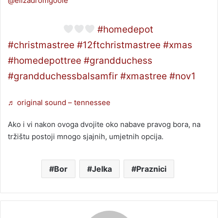
@elizadromgoole
influenced to get the “viral” home depot tree &
im obsessed
#homedepot
#christmastree
#12ftchristmastree
#xmas
#homedepottree
#grandduchess
#grandduchessbalsamfir
#xmastree
#nov1
♬ original sound – tennessee
Ako i vi nakon ovoga dvojite oko nabave pravog bora, na
tržištu postoji mnogo sjajnih, umjetnih opcija.
Bor
Jelka
Praznici