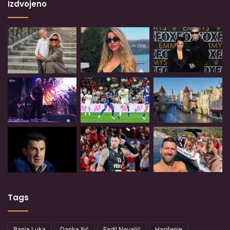
Izdvojeno
Tags
Banja Luka
Danka Ilić
Fadil Novalić
Hapšenje