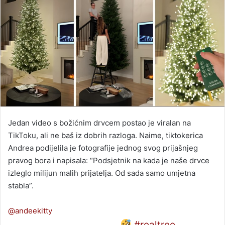
Jedan video s božićnim drvcem postao je viralan na
TikToku, ali ne baš iz dobrih razloga. Naime, tiktokerica
Andrea podijelila je fotografije jednog svog prijašnjeg
pravog bora i napisala: “Podsjetnik na kada je naše drvce
izleglo milijun malih prijatelja. Od sada samo umjetna
stabla”.
@andeekitty
Beware of the real trees.
#realtree