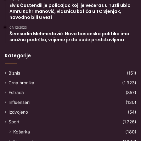
Elvis Ćustendil je policajac koji je večeras u Tuzli ubio
Amru Kahrimanović, vlasnicu kafića u TC Sjenjak,
navodno bili u vezi
04/12/2023
Šemsudin Mehmedović: Nova bosanska politika ima
snažnu podršku, vrijeme je da bude predstavljena
Kategorije
Biznis
(151)
Crna hronika
(1.323)
Estrada
(857)
Influenseri
(130)
Izdvojeno
(54)
Sport
(1.726)
Košarka
(180)