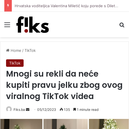
Hrvatska voditeljica Valentina Miletić koju porede s Dilettom Leotom oduševila pozirajući u bikiniju
Menu
Se
Home
/
TikTok
TikTok
Mnogi su rekli da neće
kupiti pravu jelku zbog ovog
viralnog TikTok videa
Send
Fiks.ba
05/12/2023
135
1 minute read
an
email