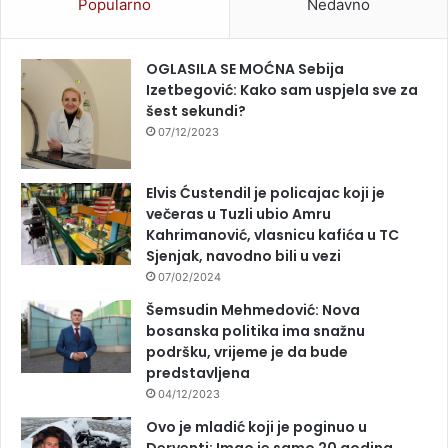
Popularno
Nedavno
OGLASILA SE MOĆNA Sebija
Izetbegović: Kako sam uspjela sve za
šest sekundi?
07/12/2023
Elvis Ćustendil je policajac koji je
večeras u Tuzli ubio Amru
Kahrimanović, vlasnicu kafića u TC
Sjenjak, navodno bili u vezi
07/02/2024
Šemsudin Mehmedović: Nova
bosanska politika ima snažnu
podršku, vrijeme je da bude
predstavljena
04/12/2023
Ovo je mladić koji je poginuo u
Derventi: Imao je samo 20 godina