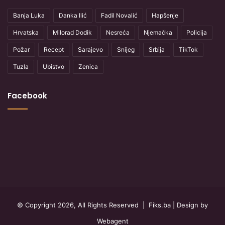
Banja Luka
Danka Ilić
Fadil Novalić
Hapšenje
Hrvatska
Milorad Dodik
Nesreća
Njemačka
Policija
Požar
Recept
Sarajevo
Snijeg
Srbija
TikTok
Tuzla
Ubistvo
Zenica
Facebook
© Copyright 2026, All Rights Reserved |
Fiks.ba
| Design by
Webagent