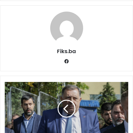
Fiks.ba
Facebook
Sljedeće
sedmice
počinje
suđenje
Miloradu
Dodiku