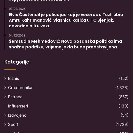
07/02/2024
Elvis Ćustendil je policajac koji je večeras u Tuzli ubio
Amru Kahrimanović, vlasnicu kafića u TC Sjenjak,
navodno bili u vezi
04/12/2023
Šemsudin Mehmedović: Nova bosanska politika ima
snažnu podršku, vrijeme je da bude predstavljena
Kategorije
Biznis
(152)
Crna hronika
(1.326)
Estrada
(857)
Influenseri
(130)
Izdvojeno
(54)
Sport
(1.729)