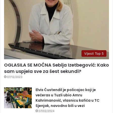
Vijesti Top 5
OGLASILA SE MOĆNA Sebija Izetbegović: Kako
sam uspjela sve za šest sekundi?
07/12/2023
Elvis Ćustendil je policajac koji je
večeras u Tuzli ubio Amru
Kahrimanović, vlasnicu kafića u TC
Sjenjak, navodno bili u vezi
07/02/2024