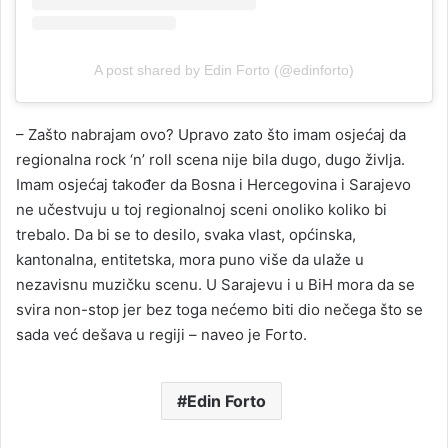
A post shared by Edin Forto (@edinforto)
– Zašto nabrajam ovo? Upravo zato što imam osjećaj da
regionalna rock ‘n’ roll scena nije bila dugo, dugo življa.
Imam osjećaj također da Bosna i Hercegovina i Sarajevo
ne učestvuju u toj regionalnoj sceni onoliko koliko bi
trebalo. Da bi se to desilo, svaka vlast, općinska,
kantonalna, entitetska, mora puno više da ulaže u
nezavisnu muzičku scenu. U Sarajevu i u BiH mora da se
svira non-stop jer bez toga nećemo biti dio nečega što se
sada već dešava u regiji – naveo je Forto.
Edin Forto