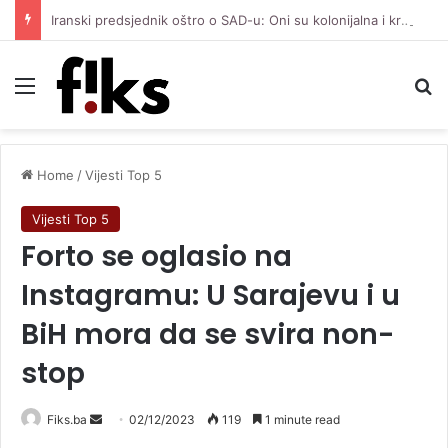
Iranski predsjednik oštro o SAD-u: Oni su kolonijalna i kriminalna država, natjerali smo ih na diplomatiju
Menu
Se
Home
/
Vijesti Top 5
Vijesti Top 5
Forto se oglasio na
Instagramu: U Sarajevu i u
BiH mora da se svira non-
stop
Send
Fiks.ba
02/12/2023
119
1 minute read
an