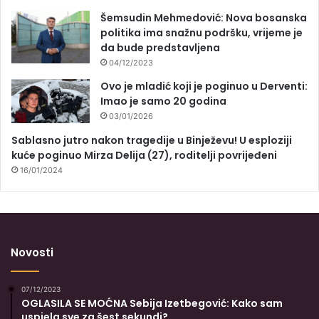
Šemsudin Mehmedović: Nova bosanska
politika ima snažnu podršku, vrijeme je
da bude predstavljena
04/12/2023
Ovo je mladić koji je poginuo u Derventi:
Imao je samo 20 godina
03/01/2026
Sablasno jutro nakon tragedije u Binježevu! U esploziji
kuće poginuo Mirza Delija (27), roditelji povrijeđeni
16/01/2024
Novosti
07/12/2023
OGLASILA SE MOĆNA Sebija Izetbegović: Kako sam
uspjela sve za šest sekundi?