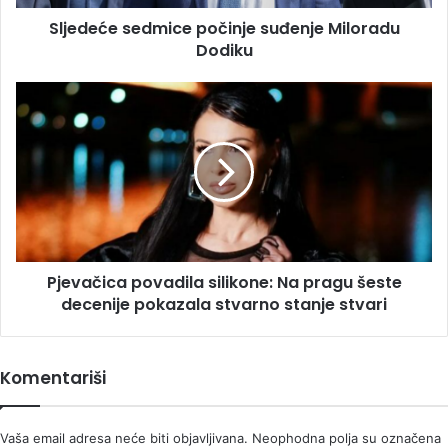
Sljedeće sedmice počinje suđenje Miloradu
Dodiku
Pjevačica
povadila
silikone:
Na
pragu
šeste
decenije
pokazala
stvarno
Pjevačica povadila silikone: Na pragu šeste
stanje
stvari
decenije pokazala stvarno stanje stvari
Komentariši
Vaša email adresa neće biti objavljivana.
Neophodna polja su označena