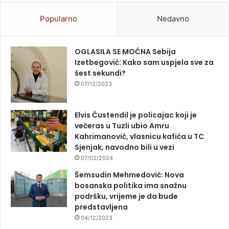
Popularno
Nedavno
OGLASILA SE MOĆNA Sebija
Izetbegović: Kako sam uspjela sve za
šest sekundi?
07/12/2023
Elvis Ćustendil je policajac koji je
večeras u Tuzli ubio Amru
Kahrimanović, vlasnicu kafića u TC
Sjenjak, navodno bili u vezi
07/02/2024
Šemsudin Mehmedović: Nova
bosanska politika ima snažnu
podršku, vrijeme je da bude
predstavljena
04/12/2023