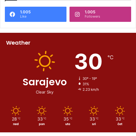
1.005
1.005
Like
Followers
Weather
30
℃
Sarajevo
30º - 19º
31%
2.23 km/h
Clear Sky
28
33
35
33
33
℃
℃
℃
℃
℃
ned
pon
uto
sri
čet