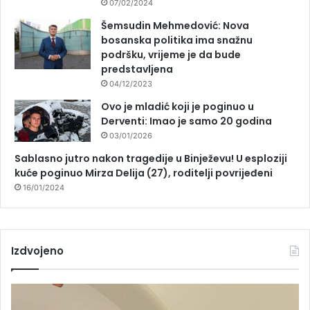
07/02/2024
Šemsudin Mehmedović: Nova
bosanska politika ima snažnu
podršku, vrijeme je da bude
predstavljena
04/12/2023
Ovo je mladić koji je poginuo u
Derventi: Imao je samo 20 godina
03/01/2026
Sablasno jutro nakon tragedije u Binježevu! U esploziji
kuće poginuo Mirza Delija (27), roditelji povrijeđeni
16/01/2024
Izdvojeno