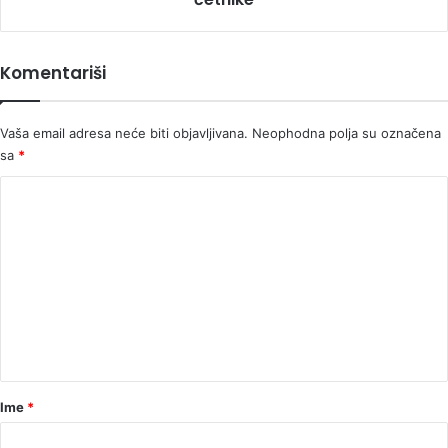
su
partizani
porazili
Komentariši
četnike
Vaša email adresa neće biti objavljivana.
Neophodna polja su označena
sa
*
K
o
m
e
n
t
a
r
Ime
*
*