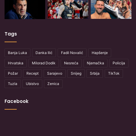
Tags
Banja Luka
Danka Ilić
Fadil Novalić
Hapšenje
Hrvatska
Milorad Dodik
Nesreća
Njemačka
Policija
Požar
Recept
Sarajevo
Snijeg
Srbija
TikTok
Tuzla
Ubistvo
Zenica
Facebook