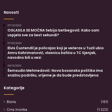
Novosti
07/12/2023
OGLASILA SE MOĆNA Sebija Izetbegović: Kako sam
uspjela sve za šest sekundi?
07/02/2024
Elvis Ćustendil je policajac koji je večeras u Tuzli ubio
Amru Kahrimanović, vlasnicu kafića u TC Sjenjak,
navodno bili u vezi
04/12/2023
Šemsudin Mehmedović: Nova bosanska politika ima
snažnu podršku, vrijeme je da bude predstavljena
Kategorije
Biznis
(151)
Crna hronika
(1.323)