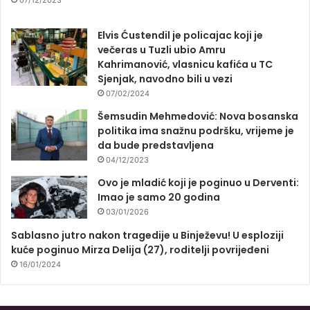
07/12/2023
Elvis Ćustendil je policajac koji je
večeras u Tuzli ubio Amru
Kahrimanović, vlasnicu kafića u TC
Sjenjak, navodno bili u vezi
07/02/2024
Šemsudin Mehmedović: Nova bosanska
politika ima snažnu podršku, vrijeme je
da bude predstavljena
04/12/2023
Ovo je mladić koji je poginuo u Derventi:
Imao je samo 20 godina
03/01/2026
Sablasno jutro nakon tragedije u Binježevu! U esploziji
kuće poginuo Mirza Delija (27), roditelji povrijeđeni
16/01/2024