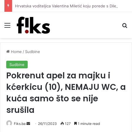
Hrvatska voditeljica Valentina Miletić koju porede s Dilettom Leotom oduševila pozirajući u bikiniju
Menu
Se
Home
/
Sudbine
Sudbine
Pokrenut apel za majku i
kćerkicu (10), NEMAJU WC, a
kuća samo što se nije
srušila
Send
Fiks.ba
26/11/2023
127
1 minute read
an