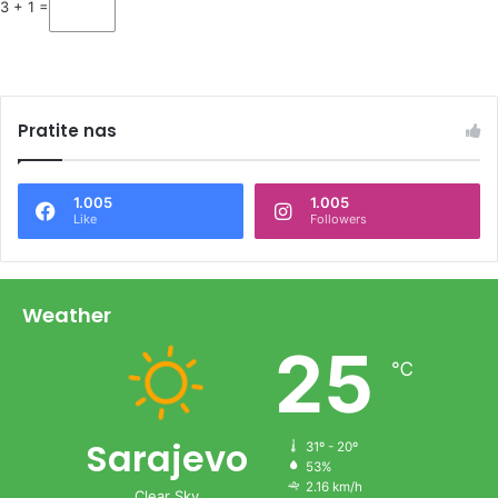
3 + 1 =
Pratite nas
1.005
1.005
Like
Followers
Weather
25
℃
Sarajevo
31º - 20º
53%
2.16 km/h
Clear Sky