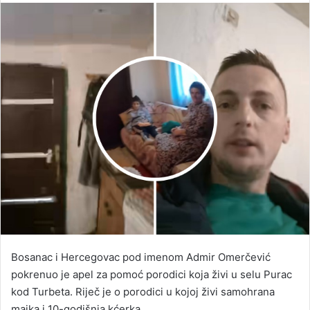
email
Bosanac i Hercegovac pod imenom Admir Omerčević
pokrenuo je apel za pomoć porodici koja živi u selu Purac
kod Turbeta. Riječ je o porodici u kojoj živi samohrana
majka i 10-godišnja kćerka.