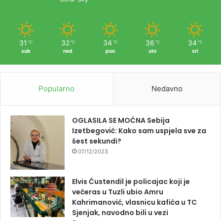
31
32
34
36
34
℃
℃
℃
℃
℃
sub
ned
pon
uto
sri
Popularno
Nedavno
OGLASILA SE MOĆNA Sebija
Izetbegović: Kako sam uspjela sve za
šest sekundi?
07/12/2023
Elvis Ćustendil je policajac koji je
večeras u Tuzli ubio Amru
Kahrimanović, vlasnicu kafića u TC
Sjenjak, navodno bili u vezi