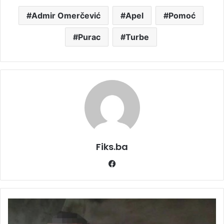
Admir Omerčević
Apel
Pomoć
Purac
Turbe
Fiks.ba
Facebook
UBIO
ROĐAKA
PA