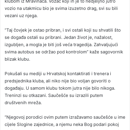
klubom iz Mravinaca. Vozač koji ih je to nedjeljno jutro
vozio na utakmicu bio je svima izuzetno drag, svi su bili
vezani uz njega.
“Taj čovjek je ostao pribran, i svi ostali koji su shvatili što
se događa ostali su pribrani. Jedan život je, nažalost,
izgubljen, a mogla je biti još veća tragedija. Zahvaljujući
svima autobus se održao pod kontrolom” kaže sagovornik
blizak klubu.
Pokušali su mediji u Hrvatskoj kontaktirati i trenera i
predsjednika kluba, ali niko nije bio voljan govoriti o
događaju. U samom klubu tokom jutra nije bilo nikoga.
Treninzi su otkazani. Saučešće su izrazili putem
društvenih mreža.
“Njegovoj porodici ovim putem izražavamo saučešće u ime
cijele Slogine zajednice, a njemu neka Bog podari pokoj