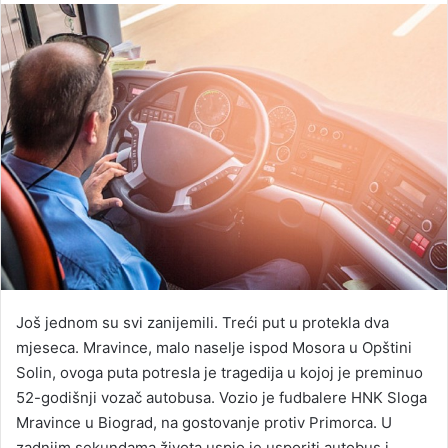
email
​Još jednom su svi zanijemili. Treći put u protekla dva
mjeseca. Mravince, malo naselje ispod Mosora u Opštini
Solin, ovoga puta potresla je tragedija u kojoj je preminuo
52-godišnji vozač autobusa. Vozio je fudbalere HNK Sloga
Mravince u Biograd, na gostovanje protiv Primorca. U
zadnjim sekundama života uspio je usporiti autobus i