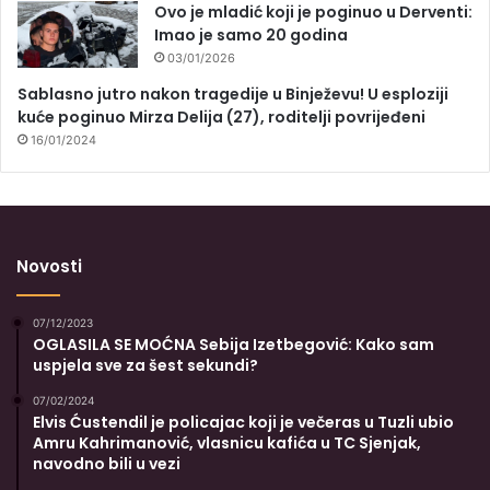
Ovo je mladić koji je poginuo u Derventi:
Imao je samo 20 godina
03/01/2026
Sablasno jutro nakon tragedije u Binježevu! U esploziji
kuće poginuo Mirza Delija (27), roditelji povrijeđeni
16/01/2024
Novosti
07/12/2023
OGLASILA SE MOĆNA Sebija Izetbegović: Kako sam
uspjela sve za šest sekundi?
07/02/2024
Elvis Ćustendil je policajac koji je večeras u Tuzli ubio
Amru Kahrimanović, vlasnicu kafića u TC Sjenjak,
navodno bili u vezi