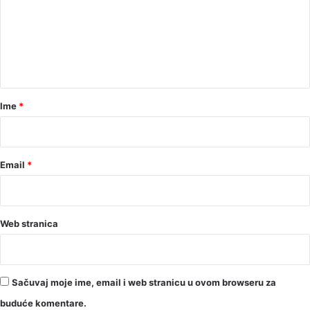
e
n
t
a
r
Ime
*
*
Email
*
Web stranica
Sačuvaj moje ime, email i web stranicu u ovom browseru za
buduće komentare.