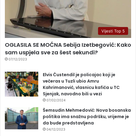
Vijesti Top 5
OGLASILA SE MOĆNA Sebija Izetbegović: Kako
sam uspjela sve za šest sekundi?
07/12/2023
Elvis Ćustendil je policajac koji je
večeras u Tuzli ubio Amru
Kahrimanović, vlasnicu kafića u TC
Sjenjak, navodno bili u vezi
07/02/2024
Šemsudin Mehmedović: Nova bosanska
politika ima snažnu podršku, vrijeme je
da bude predstavljena
04/12/2023