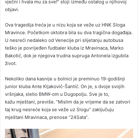
vječni i hvala mu za sve!” stoji između ostalog u njihovoj
objavi.
Ova tragedija treća je u nizu koja se veže uz HNK Sloga
Mravince. Početkom oktobra bila su dva tragična događaja.
U nesreći nedaleko od Venecije pri slijetanju autobusa
teško je povrijeđen fudbaler kluba iz Mravinaca, Marko
Bakotić, dok je njegova trudna supruga Antonela izgubila
život.
Nekoliko dana kasnije u bolnici je preminuo 19-godišnji
junior kluba Ante Kljaković-Šantić. On je, s dvoje svojih
vršnjaka, sletio BMW-om u Dugopolju. Sve je to,
kažu mještani, previše. “Mislim da je vrijeme da se zatvori
taj krug nesreće koja se veže uz Slogu” zaključuju
mještani Mravinaca, prenose “24Sata”.