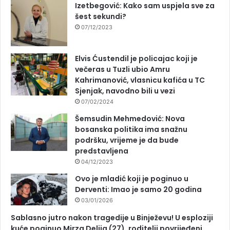
Izetbegović: Kako sam uspjela sve za
šest sekundi?
07/12/2023
Elvis Ćustendil je policajac koji je
večeras u Tuzli ubio Amru
Kahrimanović, vlasnicu kafića u TC
Sjenjak, navodno bili u vezi
07/02/2024
Šemsudin Mehmedović: Nova
bosanska politika ima snažnu
podršku, vrijeme je da bude
predstavljena
04/12/2023
Ovo je mladić koji je poginuo u
Derventi: Imao je samo 20 godina
03/01/2026
Sablasno jutro nakon tragedije u Binježevu! U esploziji
kuće poginuo Mirza Delija (27), roditelji povrijeđeni