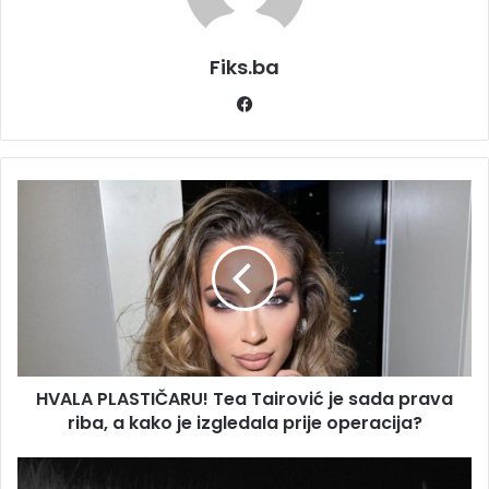
Fiks.ba
Facebook
HVALA
PLASTIČARU!
Tea
Tairović
je
sada
prava
riba,
a
HVALA PLASTIČARU! Tea Tairović je sada prava
kako
je
riba, a kako je izgledala prije operacija?
izgledala
prije
Kamera
operacija?