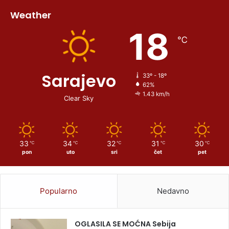
Weather
18
℃
Sarajevo
33º - 18º
62%
1.43 km/h
Clear Sky
33
34
32
31
30
℃
℃
℃
℃
℃
pon
uto
sri
čet
pet
Popularno
Nedavno
OGLASILA SE MOĆNA Sebija