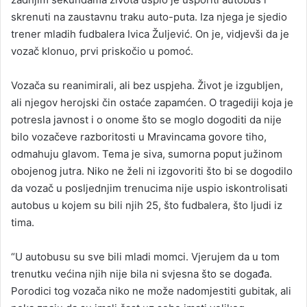
skrenuti na zaustavnu traku auto-puta. Iza njega je sjedio
trener mladih fudbalera Ivica Žuljević. On je, vidjevši da je
vozač klonuo, prvi priskočio u pomoć.
Vozača su reanimirali, ali bez uspjeha. Život je izgubljen,
ali njegov herojski čin ostaće zapamćen. O tragediji koja je
potresla javnost i o onome što se moglo dogoditi da nije
bilo vozačeve razboritosti u Mravincama govore tiho,
odmahuju glavom. Tema je siva, sumorna poput južinom
obojenog jutra. Niko ne želi ni izgovoriti što bi se dogodilo
da vozač u posljednjim trenucima nije uspio iskontrolisati
autobus u kojem su bili njih 25, što fudbalera, što ljudi iz
tima.
“U autobusu su sve bili mladi momci. Vjerujem da u tom
trenutku većina njih nije bila ni svjesna što se događa.
Porodici tog vozača niko ne može nadomjestiti gubitak, ali