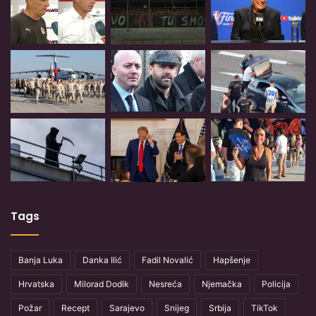
Tags
Banja Luka
Danka Ilić
Fadil Novalić
Hapšenje
Hrvatska
Milorad Dodik
Nesreća
Njemačka
Policija
Požar
Recept
Sarajevo
Snijeg
Srbija
TikTok