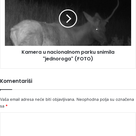
u
nacionalnom
parku
snimila
"jednoroga"
(FOTO)
Kamera u nacionalnom parku snimila
"jednoroga" (FOTO)
Komentariši
Vaša email adresa neće biti objavljivana.
Neophodna polja su označena
sa
*
K
o
m