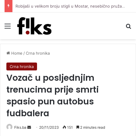
Robijaši u velikom broju stigli u Mostar, nesebično pružaju podršku Čeliku protiv Zrinjskog
Menu
Se
Home
/
Crna hronika
Crna hronika
Vozač u posljednjim
trenucima prije smrti
spasio pun autobus
fudbalera
Send
Fiks.ba
20/11/2023
151
2 minutes read
an