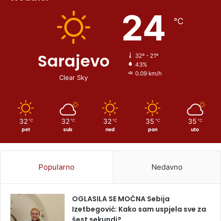
24
℃
Sarajevo
32º - 21º
43%
0.09 km/h
Clear Sky
32
32
32
35
35
℃
℃
℃
℃
℃
pet
sub
ned
pon
uto
Popularno
Nedavno
OGLASILA SE MOĆNA Sebija
Izetbegović: Kako sam uspjela sve za
šest sekundi?