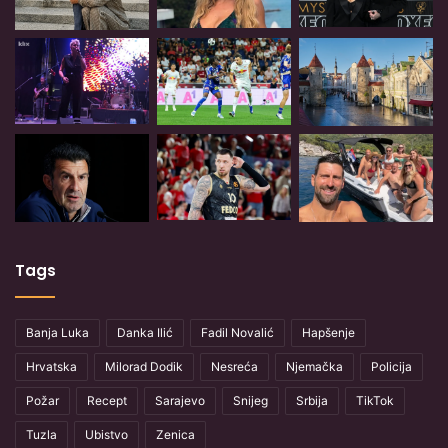
Tags
Banja Luka
Danka Ilić
Fadil Novalić
Hapšenje
Hrvatska
Milorad Dodik
Nesreća
Njemačka
Policija
Požar
Recept
Sarajevo
Snijeg
Srbija
TikTok
Tuzla
Ubistvo
Zenica