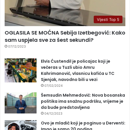
Vijesti Top 5
OGLASILA SE MOĆNA Sebija Izetbegović: Kako
sam uspjela sve za šest sekundi?
07/12/2023
Elvis Ćustendil je policajac koji je
večeras u Tuzli ubio Amru
Kahrimanović, vlasnicu kafića u TC
Sjenjak, navodno bili u vezi
07/02/2024
Šemsudin Mehmedović: Nova bosanska
politika ima snažnu podršku, vrijeme je
da bude predstavljena
04/12/2023
Ovo je mladić koji je poginuo u Derventi:
Imao je samo 20 godina