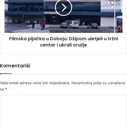
Doboju:
Džipom
uletjeli
u
tržni
centar
Filmska pljačka u Doboju: Džipom uletjeli u tržni
i
ukrali
centar i ukrali oružje
oružje
Komentariši
Vaša email adresa neće biti objavljivana.
Neophodna polja su označena
sa
*
K
o
m
e