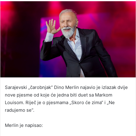
email
Sarajevski „čarobnjak“ Dino Merlin najavio je izlazak dvije
nove pjesme od koje će jedna biti duet sa Markom
Louisom. Riječ je o pjesmama „Skoro će zima“ i „Ne
radujemo se“.
Merlin je napisao: