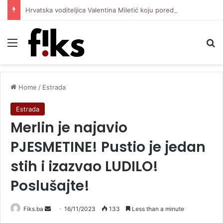
Hrvatska voditeljica Valentina Miletić koju porede s Dilettom Leotom oduševila pozirajući u bikiniju
Menu
Se
Home
/
Estrada
Estrada
Merlin je najavio
PJESMETINE! Pustio je jedan
stih i izazvao LUDILO!
Poslušajte!
Send
Fiks.ba
16/11/2023
133
Less than a minute
an