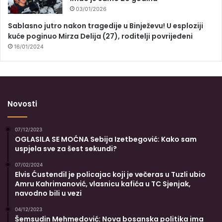
03/01/2026
Sablasno jutro nakon tragedije u Binježevu! U esploziji
kuće poginuo Mirza Delija (27), roditelji povrijeđeni
16/01/2024
Novosti
07/12/2023
OGLASILA SE MOĆNA Sebija Izetbegović: Kako sam
uspjela sve za šest sekundi?
07/02/2024
Elvis Ćustendil je policajac koji je večeras u Tuzli ubio
Amru Kahrimanović, vlasnicu kafića u TC Sjenjak,
navodno bili u vezi
04/12/2023
Šemsudin Mehmedović: Nova bosanska politika ima