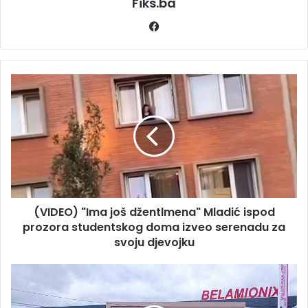
Fiks.ba
Facebook
(VIDEO) "Ima
još
džentlmena"
Mladić
ispod
prozora
studentskog
doma
izveo
(VIDEO) "Ima još džentlmena" Mladić ispod
serenadu
za
prozora studentskog doma izveo serenadu za
svoju
svoju djevojku
djevojku
Filmska
pljačka
u