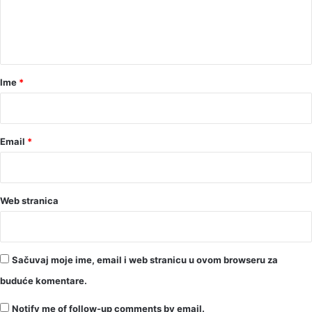
n
t
a
r
Ime
*
*
Email
*
Web stranica
Sačuvaj moje ime, email i web stranicu u ovom browseru za
buduće komentare.
Notify me of follow-up comments by email.