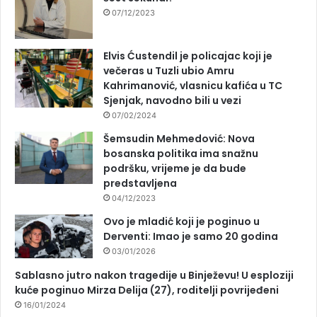
07/12/2023
Elvis Ćustendil je policajac koji je
večeras u Tuzli ubio Amru
Kahrimanović, vlasnicu kafića u TC
Sjenjak, navodno bili u vezi
07/02/2024
Šemsudin Mehmedović: Nova
bosanska politika ima snažnu
podršku, vrijeme je da bude
predstavljena
04/12/2023
Ovo je mladić koji je poginuo u
Derventi: Imao je samo 20 godina
03/01/2026
Sablasno jutro nakon tragedije u Binježevu! U esploziji
kuće poginuo Mirza Delija (27), roditelji povrijeđeni
16/01/2024