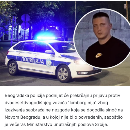
email
Beogradska policija podnijet će prekršajnu prijavu protiv
dvadesetdvogodišnjeg vozača “lamborginija” zbog
izazivanja saobraćajne nezgode koja se dogodila sinoć na
Novom Beogradu, a u kojoj nije bilo povređenih, saopštilo
je večeras Ministarstvo unutrašnjih poslova Srbije.