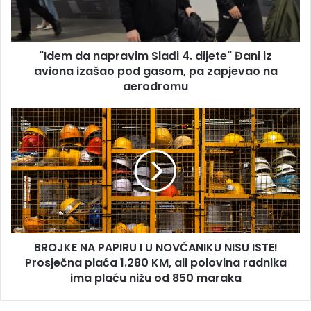
Đani
iz
aviona
"Idem da napravim Slađi 4. dijete" Đani iz
izašao
pod
aviona izašao pod gasom, pa zapjevao na
gasom,
aerodromu
pa
zapjevao
BROJKE
na
NA
aerodromu
PAPIRU
I
U
NOVČANIKU
NISU
ISTE!
Prosječna
BROJKE NA PAPIRU I U NOVČANIKU NISU ISTE!
plaća
1.280
Prosječna plaća 1.280 KM, ali polovina radnika
KM,
ima plaću nižu od 850 maraka
ali
polovina