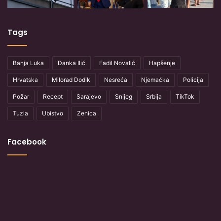
Tags
Banja Luka
Danka Ilić
Fadil Novalić
Hapšenje
Hrvatska
Milorad Dodik
Nesreća
Njemačka
Policija
Požar
Recept
Sarajevo
Snijeg
Srbija
TikTok
Tuzla
Ubistvo
Zenica
Facebook