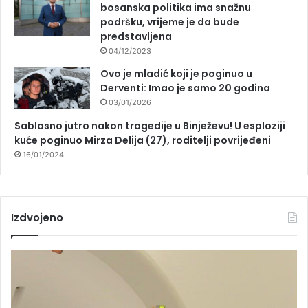
bosanska politika ima snažnu
podršku, vrijeme je da bude
predstavljena
04/12/2023
Ovo je mladić koji je poginuo u
Derventi: Imao je samo 20 godina
03/01/2026
Sablasno jutro nakon tragedije u Binježevu! U esploziji
kuće poginuo Mirza Delija (27), roditelji povrijeđeni
16/01/2024
Izdvojeno