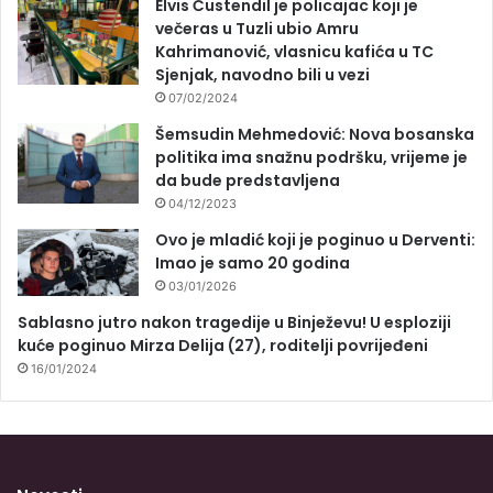
Elvis Ćustendil je policajac koji je
večeras u Tuzli ubio Amru
Kahrimanović, vlasnicu kafića u TC
Sjenjak, navodno bili u vezi
07/02/2024
Šemsudin Mehmedović: Nova bosanska
politika ima snažnu podršku, vrijeme je
da bude predstavljena
04/12/2023
Ovo je mladić koji je poginuo u Derventi:
Imao je samo 20 godina
03/01/2026
Sablasno jutro nakon tragedije u Binježevu! U esploziji
kuće poginuo Mirza Delija (27), roditelji povrijeđeni
16/01/2024