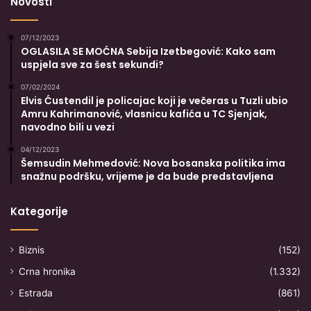
Novosti
07/12/2023
OGLASILA SE MOĆNA Sebija Izetbegović: Kako sam
uspjela sve za šest sekundi?
07/02/2024
Elvis Ćustendil je policajac koji je večeras u Tuzli ubio
Amru Kahrimanović, vlasnicu kafića u TC Sjenjak,
navodno bili u vezi
04/12/2023
Šemsudin Mehmedović: Nova bosanska politika ima
snažnu podršku, vrijeme je da bude predstavljena
Kategorije
Biznis
(152)
Crna hronika
(1.332)
Estrada
(861)