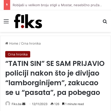
Robijaši u velikom broju stigli u Mostar, nesebično pružaju podršku Čeliku protiv Zrinjskog
Menu
Se
Home
/
Crna hronika
Crna hronika
“TATIN SIN” SE SAM PRIJAVIO
policiji nakon što je divljao
“lamborginijem”, zakucao
se u “pasata”, pa pobegao
Send
Fiks.ba
12/11/2023
126
1 minute read
an