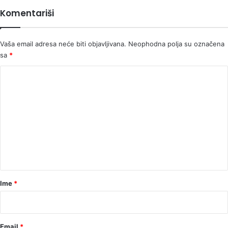
radnika
Komentariši
ima
plaću
nižu
Vaša email adresa neće biti objavljivana.
Neophodna polja su označena
od
sa
*
850
maraka
K
o
m
e
n
t
a
r
Ime
*
*
Email
*