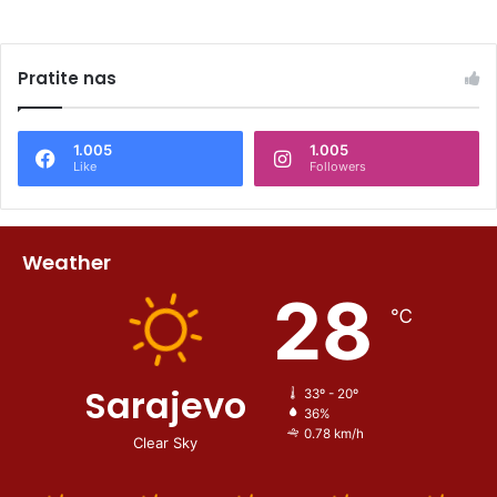
Pratite nas
1.005
1.005
Like
Followers
Weather
28
℃
Sarajevo
33º - 20º
36%
0.78 km/h
Clear Sky