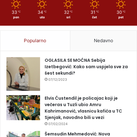
33
34
32
31
30
℃
℃
℃
℃
℃
pon
uto
sri
čet
pet
Popularno
Nedavno
OGLASILA SE MOĆNA Sebija
Izetbegović: Kako sam uspjela sve za
šest sekundi?
07/12/2023
Elvis Ćustendil je policajac koji je
večeras u Tuzli ubio Amru
Kahrimanović, vlasnicu kafića u TC
Sjenjak, navodno bili u vezi
07/02/2024
Šemsudin Mehmedović: Nova