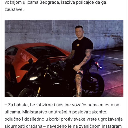
vožnjom ulicama Beograda, izaziva policajce da ga
zaustave.
– Za bahate, bezobzirne i nasilne vozače nema mjesta na
ulicama. Ministarstvo unutrašnjih poslova zakonito,
odlučno i dosljedno u borbi protiv svake vrste ugrožavanja
sigurnosti građana – navedeno je na zvaničnom Instagram