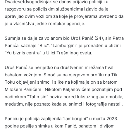
Dvadesetdvogodišnjak se danas prijavio policiji i u
razgovoru sa policijskim službenicima izjavio da je
upravljao ovim vozilom za koje je provjerama utvrđeno da
je u vlasništvu jedne rentakar agencije.
Sumnja se da je za volanom bio Uroš Panić (24), sin Petra
Panića, saznaje “Blic”. “Lamborgini” je pronađen u blizini
“Yu biznis centra” u Ulici Trešnjinog cveta.
Uroš Panić se nerijetko na društvenim mrežama hvali
bahatom vožnjom. Sinoć su na njegovom profilu na Tik
Toku objavljeni snimci i slike na kojima je on sa bratom
Milošem Panićem i Nikolom Keljanovićem poznatijim pod
nadimkom “Tatin sin” pozira pored luksuznog automobila,
međutim, nije poznato kada su snimci i fotografije nastali.
Paniću je policija zaplijenila “lamborgini” u martu 2023.
godine poslije snimka u kom Panić, bahatom i divljom