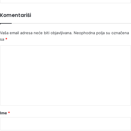
Komentariši
Vaša email adresa neće biti objavljivana.
Neophodna polja su označena
sa
*
K
o
m
e
n
t
a
r
Ime
*
*