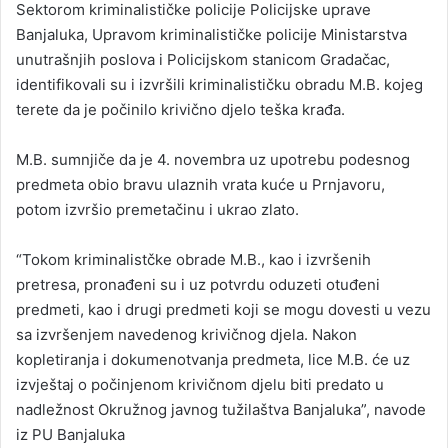
Sektorom kriminalističke policije Policijske uprave
Banjaluka, Upravom kriminalističke policije Ministarstva
unutrašnjih poslova i Policijskom stanicom Gradačac,
identifikovali su i izvršili kriminalističku obradu M.B. kojeg
terete da je počinilo krivično djelo teška krađa.
M.B. sumnjiče da je 4. novembra uz upotrebu podesnog
predmeta obio bravu ulaznih vrata kuće u Prnjavoru,
potom izvršio premetačinu i ukrao zlato.
“Tokom kriminalistčke obrade M.B., kao i izvršenih
pretresa, pronađeni su i uz potvrdu oduzeti otuđeni
predmeti, kao i drugi predmeti koji se mogu dovesti u vezu
sa izvršenjem navedenog krivičnog djela. Nakon
kopletiranja i dokumenotvanja predmeta, lice M.B. će uz
izvještaj o počinjenom krivičnom djelu biti predato u
nadležnost Okružnog javnog tužilaštva Banjaluka”, navode
iz PU Banjaluka