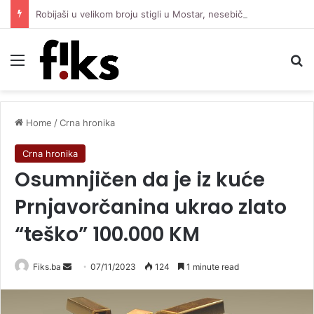
Robijaši u velikom broju stigli u Mostar, nesebično pružaju podršku Čeliku protiv Zrinjskog
Menu
Se
Home
/
Crna hronika
Crna hronika
Osumnjičen da je iz kuće
Prnjavorčanina ukrao zlato
“teško” 100.000 KM
Send
Fiks.ba
07/11/2023
124
1 minute read
an
email