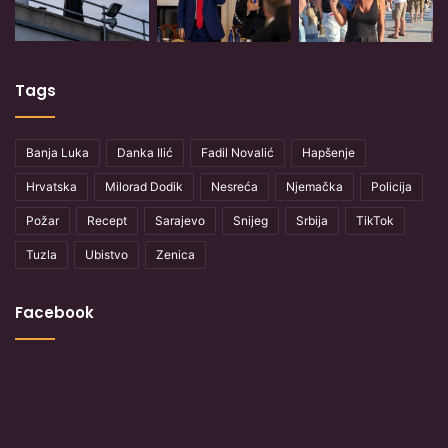
Tags
Banja Luka
Danka Ilić
Fadil Novalić
Hapšenje
Hrvatska
Milorad Dodik
Nesreća
Njemačka
Policija
Požar
Recept
Sarajevo
Snijeg
Srbija
TikTok
Tuzla
Ubistvo
Zenica
Facebook