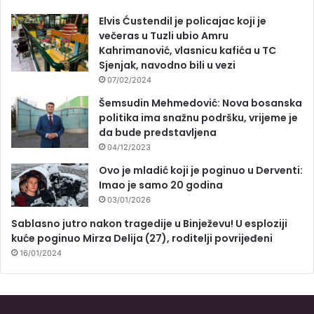
Elvis Ćustendil je policajac koji je
večeras u Tuzli ubio Amru
Kahrimanović, vlasnicu kafića u TC
Sjenjak, navodno bili u vezi
07/02/2024
Šemsudin Mehmedović: Nova bosanska
politika ima snažnu podršku, vrijeme je
da bude predstavljena
04/12/2023
Ovo je mladić koji je poginuo u Derventi:
Imao je samo 20 godina
03/01/2026
Sablasno jutro nakon tragedije u Binježevu! U esploziji
kuće poginuo Mirza Delija (27), roditelji povrijeđeni
16/01/2024