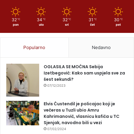
32
34
32
31
30
℃
℃
℃
℃
℃
pon
uto
sri
čet
pet
Popularno
Nedavno
OGLASILA SE MOĆNA Sebija
Izetbegović: Kako sam uspjela sve za
šest sekundi?
07/12/2023
Elvis Ćustendil je policajac koji je
večeras u Tuzli ubio Amru
Kahrimanović, vlasnicu kafića u TC
Sjenjak, navodno bili u vezi
07/02/2024