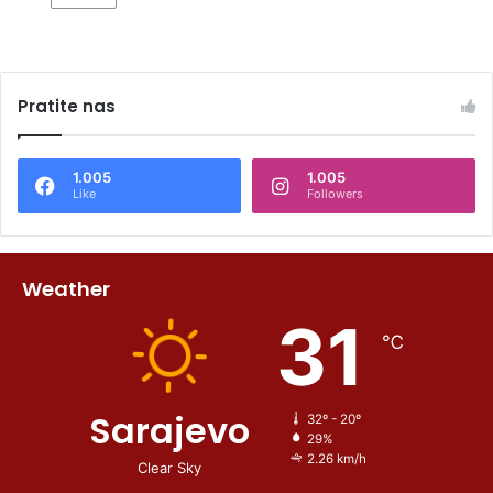
Pratite nas
1.005
1.005
Like
Followers
Weather
31
℃
Sarajevo
32º - 20º
29%
2.26 km/h
Clear Sky