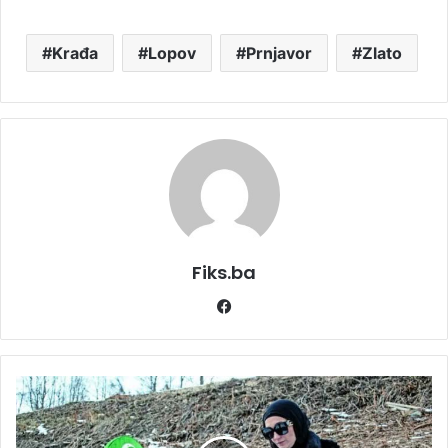
Krađa
Lopov
Prnjavor
Zlato
Fiks.ba
Facebook
Elma
emotivno
o
suprugu