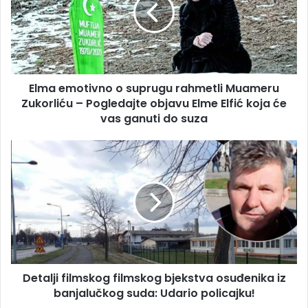
rahmetli
Muameru
Zukorliću
–
Pogledajte
Elma emotivno o suprugu rahmetli Muameru
objavu
Elme
Zukorliću – Pogledajte objavu Elme Elfić koja će
Elfić
vas ganuti do suza
koja
će
Detalji
vas
filmskog
ganuti
filmskog
do
bjekstva
suza
osuđenika
iz
banjalučkog
suda:
Udario
Detalji filmskog filmskog bjekstva osuđenika iz
policajku!
banjalučkog suda: Udario policajku!