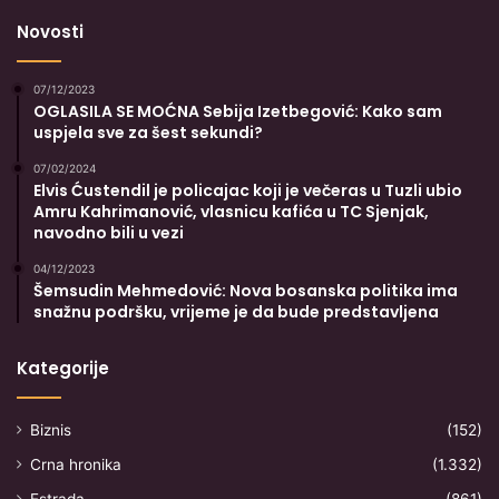
Novosti
07/12/2023
OGLASILA SE MOĆNA Sebija Izetbegović: Kako sam
uspjela sve za šest sekundi?
07/02/2024
Elvis Ćustendil je policajac koji je večeras u Tuzli ubio
Amru Kahrimanović, vlasnicu kafića u TC Sjenjak,
navodno bili u vezi
04/12/2023
Šemsudin Mehmedović: Nova bosanska politika ima
snažnu podršku, vrijeme je da bude predstavljena
Kategorije
Biznis
(152)
Crna hronika
(1.332)