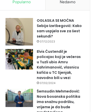
Popularno
Nedavno
OGLASILA SE MOĆNA
Sebija Izetbegović: Kako
sam uspjela sve za šest
sekundi?
07/12/2023
Elvis Ćustendil je
policajac koji je večeras
u Tuzli ubio Amru
Kahrimanović, vlasnicu
kafića u TC Sjenjak,
navodno bili u vezi
07/02/2024
Šemsudin Mehmedović:
Nova bosanska politika
ima snažnu podršku,
vrijeme je da bude