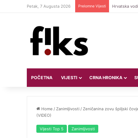
Petak, 7 Augusta 2026
Prelomne Vijesti
Hrvatska vodi
POČETNA
VIJESTI
CRNA HRONIKA
S
Home
/
Zanimljivosti
/
Zeničanina zovu špiljski čov
(VIDEO)
Vijesti Top 5
Zanimljivosti