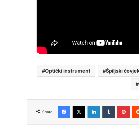
Optički instrument
Špiljski čovje
Facebook
X
LinkedIn
Tumblr
Pint
Share