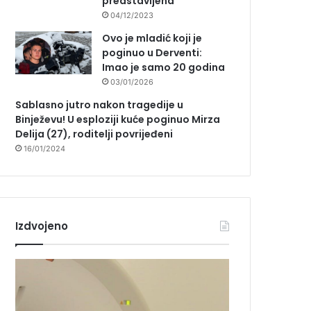
predstavljena
04/12/2023
Ovo je mladić koji je
poginuo u Derventi:
Imao je samo 20 godina
03/01/2026
Sablasno jutro nakon tragedije u
Binježevu! U esploziji kuće poginuo Mirza
Delija (27), roditelji povrijeđeni
16/01/2024
Izdvojeno