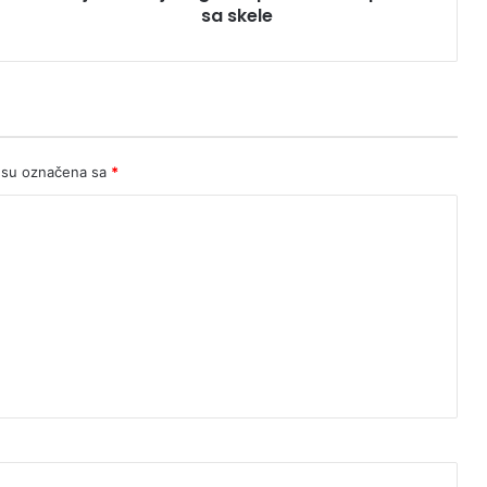
skele
sa skele
 su označena sa
*