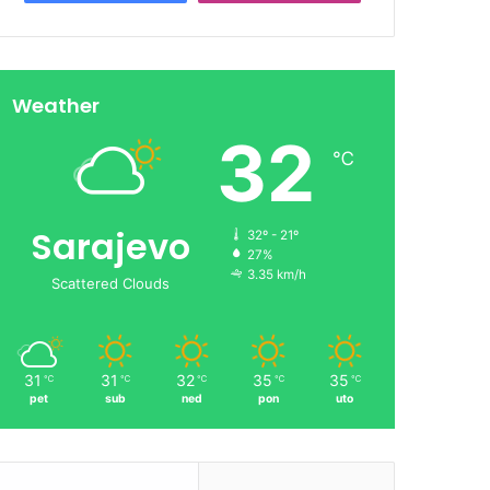
Weather
32
℃
Sarajevo
32º - 21º
27%
3.35 km/h
Scattered Clouds
31
31
32
35
35
℃
℃
℃
℃
℃
pet
sub
ned
pon
uto