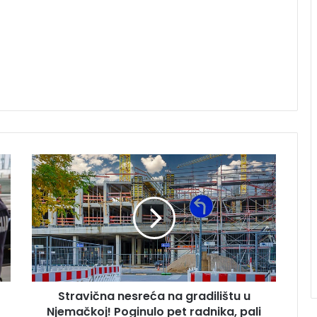
Stravična
nesreća
na
gradilištu
u
Njemačkoj!
Poginulo
pet
radnika,
Stravična nesreća na gradilištu u
pali
sa
Njemačkoj! Poginulo pet radnika, pali