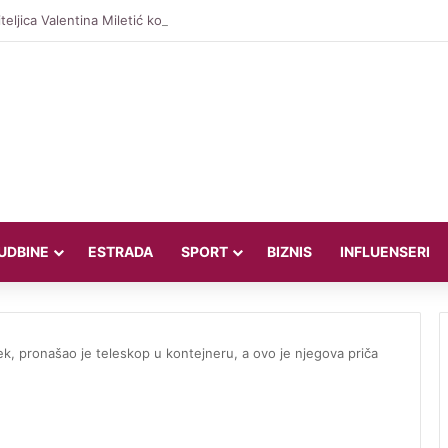
teljica Valentina Miletić koju porede s Dilettom Leotom oduševila poziraju
UDBINE
ESTRADA
SPORT
BIZNIS
INFLUENSERI
jek, pronašao je teleskop u kontejneru, a ovo je njegova priča