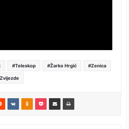
k
Teleskop
Žarko Hrgić
Zenica
Zvijezde
erest
Reddit
VKontakte
Odnoklassniki
Pocket
Share via Email
Print