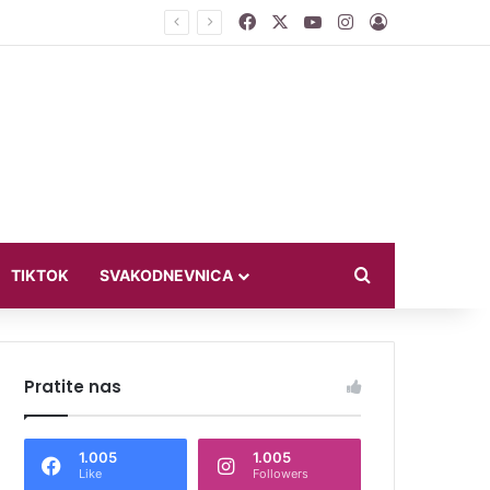
Facebook
X
YouTube
Instagram
Log In
ći u bikiniju
Search for
TIKTOK
SVAKODNEVNICA
Pratite nas
1.005
1.005
Like
Followers