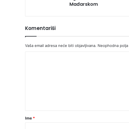
Mađarskom
Komentariši
Vaša email adresa neće biti objavljivana.
Neophodna polja
K
o
m
e
n
t
a
r
Ime
*
*