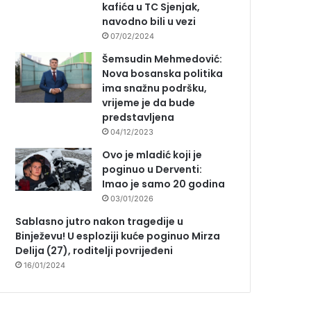
kafića u TC Sjenjak,
navodno bili u vezi
07/02/2024
Šemsudin Mehmedović:
Nova bosanska politika
ima snažnu podršku,
vrijeme je da bude
predstavljena
04/12/2023
Ovo je mladić koji je
poginuo u Derventi:
Imao je samo 20 godina
03/01/2026
Sablasno jutro nakon tragedije u
Binježevu! U esploziji kuće poginuo Mirza
Delija (27), roditelji povrijeđeni
16/01/2024