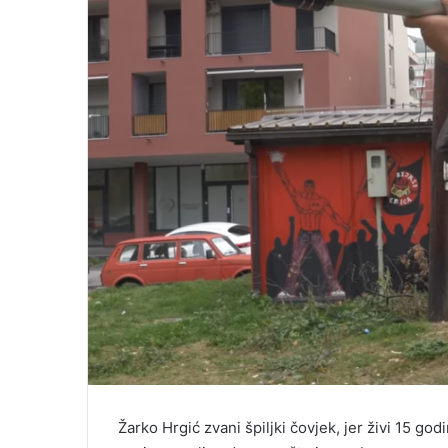
Žarko Hrgić zvani špiljki čovjek, jer živi 15 god