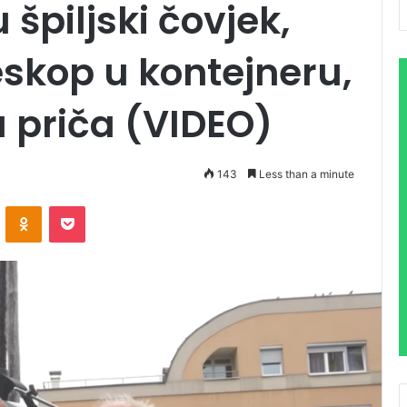
špiljski čovjek,
eskop u kontejneru,
a priča (VIDEO)
143
Less than a minute
VKontakte
Odnoklassniki
Pocket