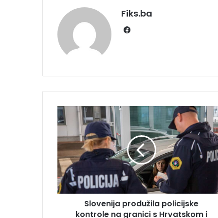
Fiks.ba
Facebook
Slovenija
produžila
policijske
kontrole
na
granici
s
Hrvatskom
i
Slovenija produžila policijske
Mađarskom
kontrole na granici s Hrvatskom i