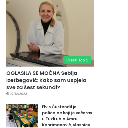
Vijesti Top 5
OGLASILA SE MOĆNA Sebija
Izetbegović: Kako sam uspjela
sve za šest sekundi?
07/12/2023
Elvis Ćustendil je
policajac koji je večeras
u Tuzli ubio Amru
Kahrimanović, vlasnicu