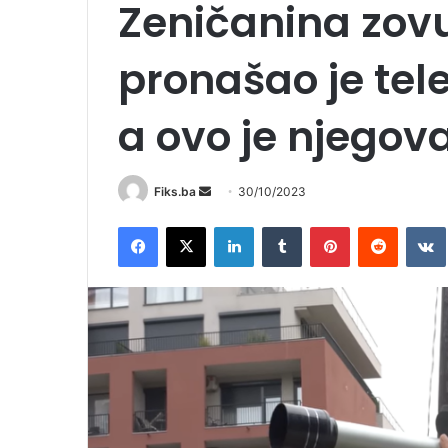
Zeničanina zovu 
pronašao je tel
a ovo je njegov
Send
Fiks.ba
30/10/2023
an
Facebook
X
LinkedIn
Tumblr
Pinterest
Reddit
email