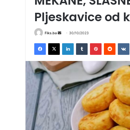
MEKANE, SLASN
Pljeskavice od k
Send
Fiks.ba
30/10/2023
an
Facebook
X
LinkedIn
Tumblr
Pinterest
Reddit
email