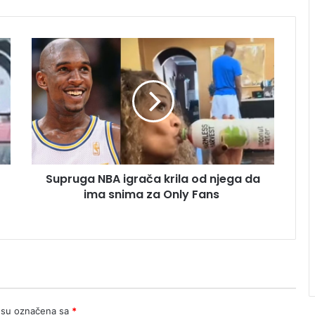
Supruga
NBA
igrača
krila
od
njega
da
ima
snima
Supruga NBA igrača krila od njega da
za
Only
ima snima za Only Fans
Fans
 su označena sa
*