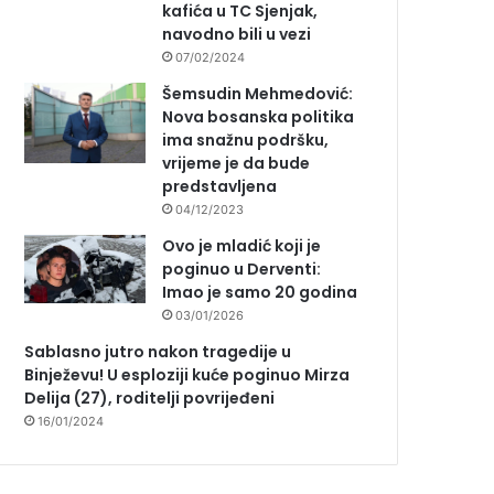
kafića u TC Sjenjak,
navodno bili u vezi
07/02/2024
Šemsudin Mehmedović:
Nova bosanska politika
ima snažnu podršku,
vrijeme je da bude
predstavljena
04/12/2023
Ovo je mladić koji je
poginuo u Derventi:
Imao je samo 20 godina
03/01/2026
Sablasno jutro nakon tragedije u
Binježevu! U esploziji kuće poginuo Mirza
Delija (27), roditelji povrijeđeni
16/01/2024