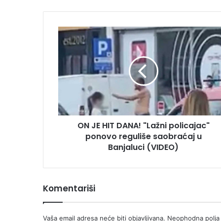
ON
JE
HIT
DANA!
"Lažni
policajac"
ponovo
reguliše
saobraćaj
ON JE HIT DANA! "Lažni policajac"
u
Banjaluci
ponovo reguliše saobraćaj u
(VIDEO)
Banjaluci (VIDEO)
Komentariši
Vaša email adresa neće biti objavljivana.
Neophodna polja