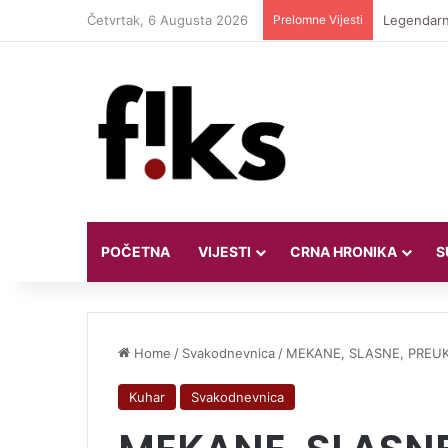
Četvrtak, 6 Augusta 2026
Prelomne Vijesti
Legendarni
POČETNA
VIJESTI
CRNA HRONIKA
S
Home
/
Svakodnevnica
/
MEKANE, SLASNE, PREUKUS
Kuhar
Svakodnevnica