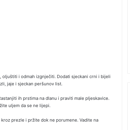
oljuštiti i odmah izgnječiti. Dodati sjeckani crni i bijeli
li, jaje i sjeckan peršunov list.
astanjiti ih prstima na dlanu i praviti male pljeskavice.
ite uljem da se ne lijepi.
te kroz prezle i pržite dok ne porumene. Vadite na