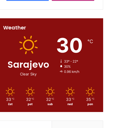
Weather
30
℃
Sarajevo
33º - 22º
30%
0.96 km/h
Clear Sky
33
32
32
33
35
℃
℃
℃
℃
℃
čet
pet
sub
ned
pon