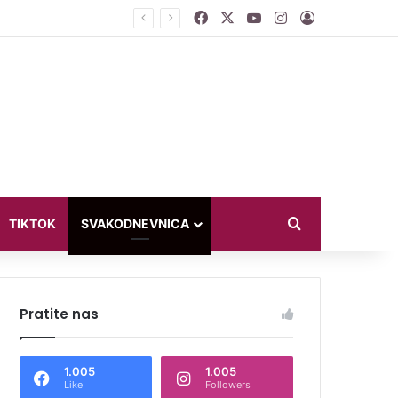
Facebook
X
YouTube
Instagram
Log In
 otići”
Search for
TIKTOK
SVAKODNEVNICA
Pratite nas
1.005
1.005
Like
Followers