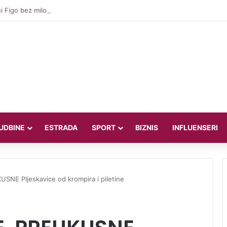
 Figo bez milosti prema Infantinu: “Lagao je i ukaljao funkciju, sada mora
UDBINE
ESTRADA
SPORT
BIZNIS
INFLUENSERI
NE Pljeskavice od krompira i piletine