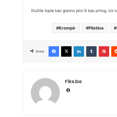
Služite tople kao glavno jelo ili kao prilog. U
Krompir
Piletina
Facebook
X
LinkedIn
Tumblr
Pint
Share
Fiks.ba
Facebook