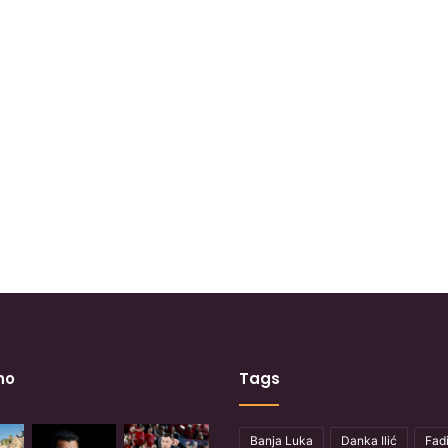
no
Tags
Banja Luka
Danka Ilić
Fadi