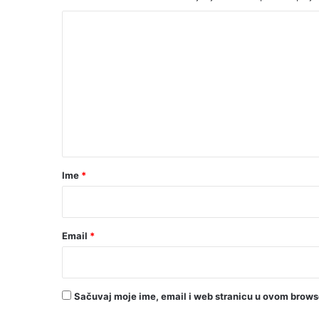
K
o
m
e
n
t
a
r
Ime
*
*
Email
*
Sačuvaj moje ime, email i web stranicu u ovom brow