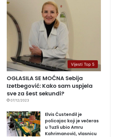
Vijesti Top 5
OGLASILA SE MOĆNA Sebija
Izetbegović: Kako sam uspjela
sve za šest sekundi?
07/12/2023
Elvis Ćustendil je
policajac koji je večeras
u Tuzli ubio Amru
Kahrimanović, vlasnicu