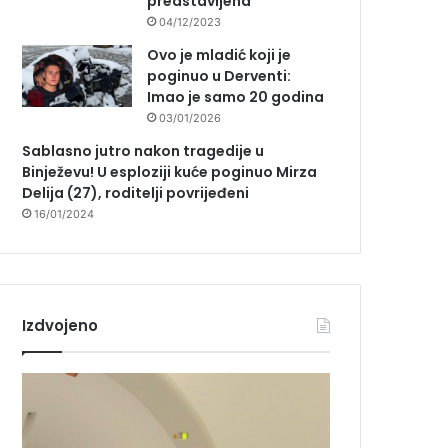
predstavljena
04/12/2023
Ovo je mladić koji je
poginuo u Derventi:
Imao je samo 20 godina
03/01/2026
Sablasno jutro nakon tragedije u
Binježevu! U esploziji kuće poginuo Mirza
Delija (27), roditelji povrijeđeni
16/01/2024
Izdvojeno