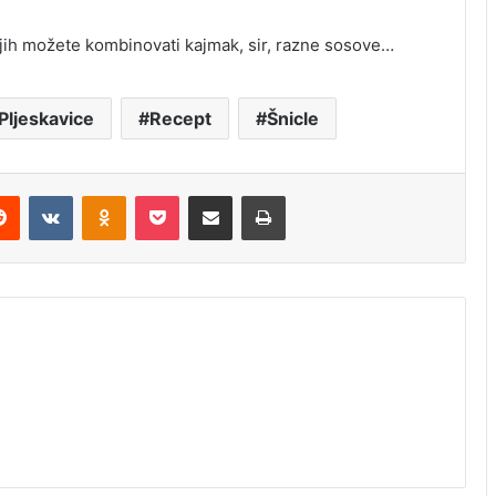
z njih možete kombinovati kajmak, sir, razne sosove…
Pljeskavice
Recept
Šnicle
erest
Reddit
VKontakte
Odnoklassniki
Pocket
Share via Email
Print