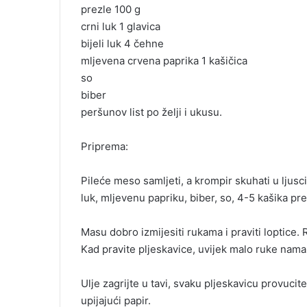
prezle 100 g
crni luk 1 glavica
bijeli luk 4 čehne
mljevena crvena paprika 1 kašičica
so
biber
peršunov list po želji i ukusu.
Priprema:
Pileće meso samljeti, a krompir skuhati u ljusci, 
luk, mljevenu papriku, biber, so, 4-5 kašika prez
Masu dobro izmijesiti rukama i praviti loptice. R
Kad pravite pljeskavice, uvijek malo ruke namaž
Ulje zagrijte u tavi, svaku pljeskavicu provuci
upijajući papir.