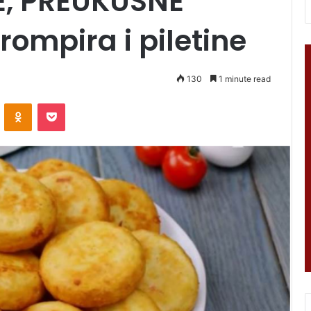
E, PREUKUSNE
rompira i piletine
130
1 minute read
VKontakte
Odnoklassniki
Pocket