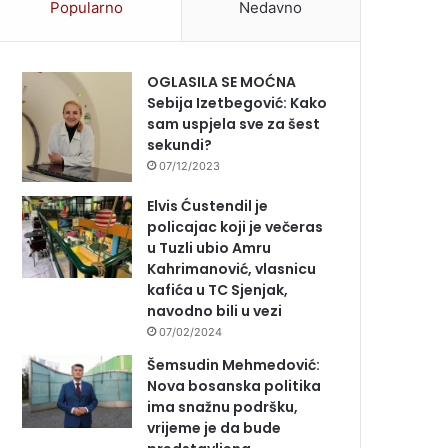
Popularno
Nedavno
OGLASILA SE MOĆNA
Sebija Izetbegović: Kako
sam uspjela sve za šest
sekundi?
07/12/2023
Elvis Ćustendil je
policajac koji je večeras
u Tuzli ubio Amru
Kahrimanović, vlasnicu
kafića u TC Sjenjak,
navodno bili u vezi
07/02/2024
Šemsudin Mehmedović:
Nova bosanska politika
ima snažnu podršku,
vrijeme je da bude