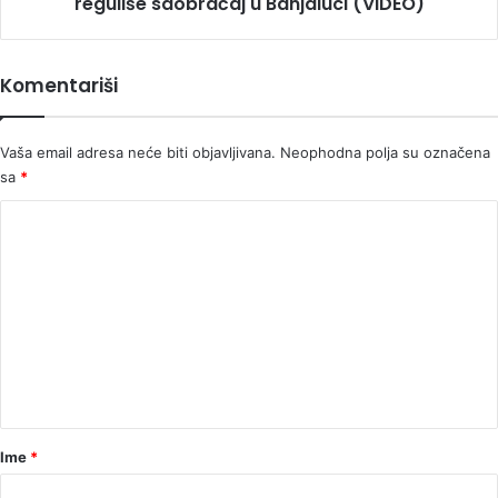
Banjaluci
reguliše saobraćaj u Banjaluci (VIDEO)
(VIDEO)
Komentariši
Vaša email adresa neće biti objavljivana.
Neophodna polja su označena
sa
*
K
o
m
e
n
t
a
r
Ime
*
*