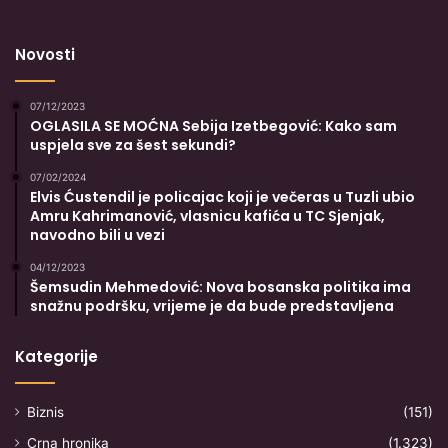
Novosti
07/12/2023
OGLASILA SE MOĆNA Sebija Izetbegović: Kako sam
uspjela sve za šest sekundi?
07/02/2024
Elvis Ćustendil je policajac koji je večeras u Tuzli ubio
Amru Kahrimanović, vlasnicu kafića u TC Sjenjak,
navodno bili u vezi
04/12/2023
Šemsudin Mehmedović: Nova bosanska politika ima
snažnu podršku, vrijeme je da bude predstavljena
Kategorije
Biznis
(151)
Crna hronika
(1.323)