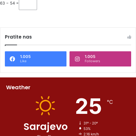
63 − 54 =
Pratite nas
1.005
1.005
Like
Followers
Weather
25
℃
Sarajevo
31º - 20º
53%
2.16 km/h