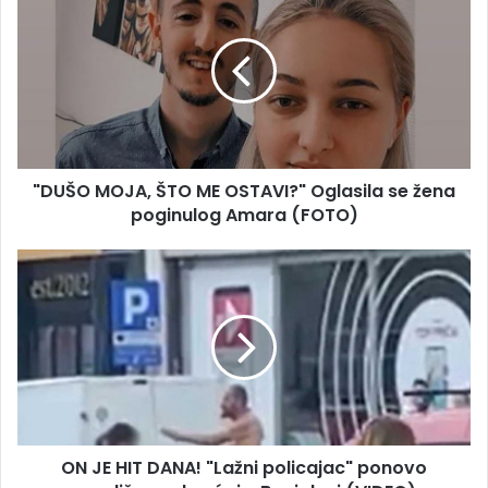
MOJA,
ŠTO
ME
OSTAVI?"
Oglasila
se
žena
poginulog
"DUŠO MOJA, ŠTO ME OSTAVI?" Oglasila se žena
Amara
(FOTO)
poginulog Amara (FOTO)
ON
JE
HIT
DANA!
"Lažni
policajac"
ponovo
reguliše
saobraćaj
ON JE HIT DANA! "Lažni policajac" ponovo
u