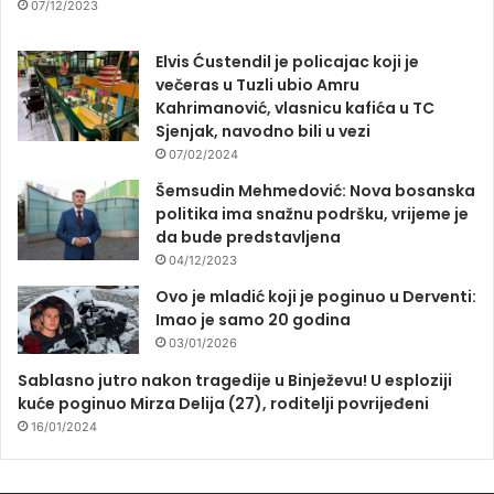
07/12/2023
Elvis Ćustendil je policajac koji je
večeras u Tuzli ubio Amru
Kahrimanović, vlasnicu kafića u TC
Sjenjak, navodno bili u vezi
07/02/2024
Šemsudin Mehmedović: Nova bosanska
politika ima snažnu podršku, vrijeme je
da bude predstavljena
04/12/2023
Ovo je mladić koji je poginuo u Derventi:
Imao je samo 20 godina
03/01/2026
Sablasno jutro nakon tragedije u Binježevu! U esploziji
kuće poginuo Mirza Delija (27), roditelji povrijeđeni
16/01/2024