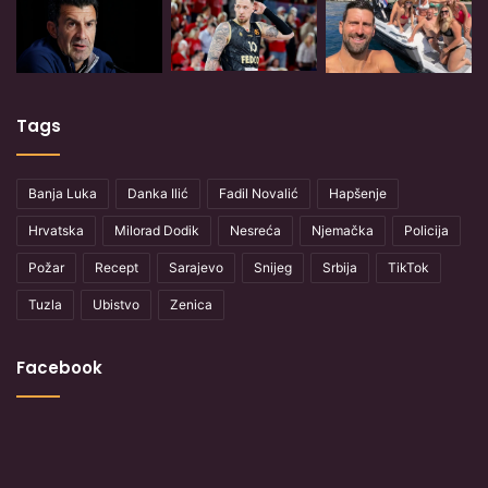
Tags
Banja Luka
Danka Ilić
Fadil Novalić
Hapšenje
Hrvatska
Milorad Dodik
Nesreća
Njemačka
Policija
Požar
Recept
Sarajevo
Snijeg
Srbija
TikTok
Tuzla
Ubistvo
Zenica
Facebook