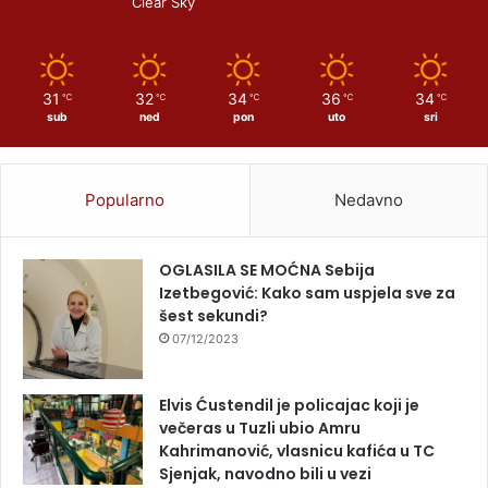
Clear Sky
31
32
34
36
34
℃
℃
℃
℃
℃
sub
ned
pon
uto
sri
Popularno
Nedavno
OGLASILA SE MOĆNA Sebija
Izetbegović: Kako sam uspjela sve za
šest sekundi?
07/12/2023
Elvis Ćustendil je policajac koji je
večeras u Tuzli ubio Amru
Kahrimanović, vlasnicu kafića u TC
Sjenjak, navodno bili u vezi