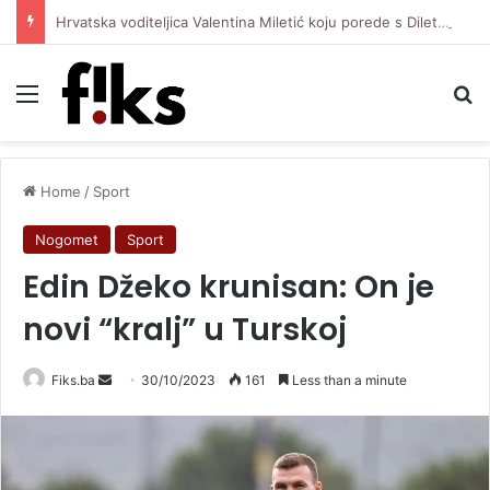
Hrvatska voditeljica Valentina Miletić koju porede s Dilettom Leotom oduševila pozirajući u bikiniju
Menu
Se
Home
/
Sport
Nogomet
Sport
Edin Džeko krunisan: On je
novi “kralj” u Turskoj
Send
Fiks.ba
30/10/2023
161
Less than a minute
an
email