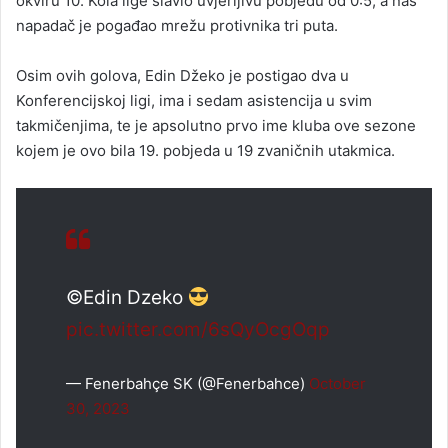
okviru 10. Kola lige slavio uvjerljivu pobjedu od 0:5, a naš
napadač je pogađao mrežu protivnika tri puta.
Osim ovih golova, Edin Džeko je postigao dva u
Konferencijskoj ligi, ima i sedam asistencija u svim
takmičenjima, te je apsolutno prvo ime kluba ove sezone
kojem je ovo bila 19. pobjeda u 19 zvaničnih utakmica.
©️
Edin Dzeko
pic.twitter.com/6sQyOcgOqp
— Fenerbahçe SK (@Fenerbahce)
October
30, 2023