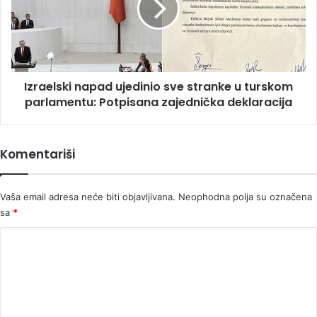
njom
stranke
u
turskom
parlamentu:
Potpisana
Izraelski napad ujedinio sve stranke u turskom
zajednička
deklaracija
parlamentu: Potpisana zajednička deklaracija
Komentariši
Vaša email adresa neće biti objavljivana.
Neophodna polja su označena
sa
*
K
o
m
e