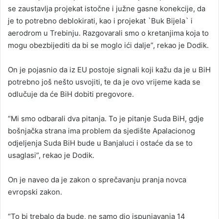
se zaustavlja projekat istočne i južne gasne konekcije, da
je to potrebno deblokirati, kao i projekat `Buk Bijela` i
aerodrom u Trebinju. Razgovarali smo o kretanjima koja to
mogu obezbijediti da bi se moglo ići dalje”, rekao je Dodik.
On je pojasnio da iz EU postoje signali koji kažu da je u BiH
potrebno još nešto usvojiti, te da je ovo vrijeme kada se
odlučuje da će BiH dobiti pregovore.
“Mi smo odbarali dva pitanja. To je pitanje Suda BiH, gdje
bošnjačka strana ima problem da sjedište Apalacionog
odjeljenja Suda BiH bude u Banjaluci i ostaće da se to
usaglasi”, rekao je Dodik.
On je naveo da je zakon o sprečavanju pranja novca
evropski zakon.
“To bi trebalo da bude, ne samo dio ispunjavanja 14