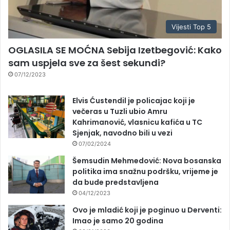
Vijesti Top 5
OGLASILA SE MOĆNA Sebija Izetbegović: Kako
sam uspjela sve za šest sekundi?
07/12/2023
Elvis Ćustendil je policajac koji je
večeras u Tuzli ubio Amru
Kahrimanović, vlasnicu kafića u TC
Sjenjak, navodno bili u vezi
07/02/2024
Šemsudin Mehmedović: Nova bosanska
politika ima snažnu podršku, vrijeme je
da bude predstavljena
04/12/2023
Ovo je mladić koji je poginuo u Derventi:
Imao je samo 20 godina