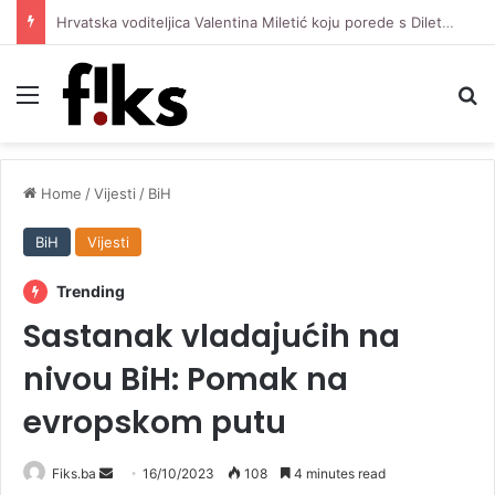
Hrvatska voditeljica Valentina Miletić koju porede s Dilettom Leotom oduševila pozirajući u bikiniju
Menu
Se
Home
/
Vijesti
/
BiH
BiH
Vijesti
Trending
Sastanak vladajućih na
nivou BiH: Pomak na
evropskom putu
Send
Fiks.ba
16/10/2023
108
4 minutes read