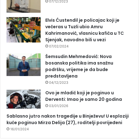
07/12/2023
Elvis Ćustendil je policajac koji je
večeras u Tuzli ubio Amru
Kahrimanović, vlasnicu kafića u TC
Sjenjak, navodno bili u vezi
07/02/2024
Šemsudin Mehmedović: Nova
bosanska politika ima snažnu
podršku, vrijeme je da bude
predstavljena
04/12/2023
Ovo je mladić koji je poginuo u
Derventi: Imao je samo 20 godina
03/01/2026
Sablasno jutro nakon tragedije u Binježevu! U esploziji
kuće poginuo Mirza Delija (27), roditelji povrijeđeni
16/01/2024