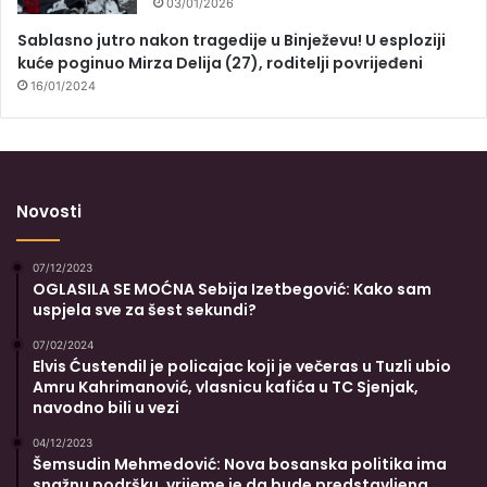
03/01/2026
Sablasno jutro nakon tragedije u Binježevu! U esploziji
kuće poginuo Mirza Delija (27), roditelji povrijeđeni
16/01/2024
Novosti
07/12/2023
OGLASILA SE MOĆNA Sebija Izetbegović: Kako sam
uspjela sve za šest sekundi?
07/02/2024
Elvis Ćustendil je policajac koji je večeras u Tuzli ubio
Amru Kahrimanović, vlasnicu kafića u TC Sjenjak,
navodno bili u vezi
04/12/2023
Šemsudin Mehmedović: Nova bosanska politika ima
snažnu podršku, vrijeme je da bude predstavljena