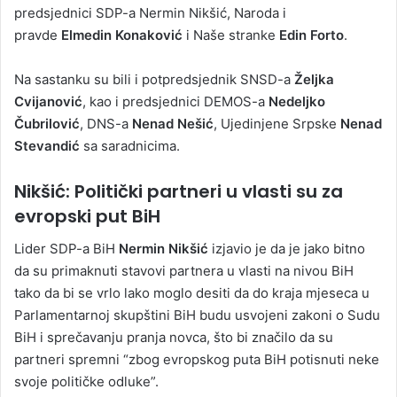
predsjednici SDP-a Nermin Nikšić, Naroda i
pravde
Elmedin Konaković
i Naše stranke
Edin Forto
.
Na sastanku su bili i potpredsjednik SNSD-a
Željka
Cvijanović
, kao i predsjednici DEMOS-a
Nedeljko
Čubrilović
, DNS-a
Nenad Nešić
, Ujedinjene Srpske
Nenad
Stevandić
sa saradnicima.
Nikšić: Politički partneri u vlasti su za
evropski put BiH
Lider SDP-a BiH
Nermin Nikšić
izjavio je da je jako bitno
da su primaknuti stavovi partnera u vlasti na nivou BiH
tako da bi se vrlo lako moglo desiti da do kraja mjeseca u
Parlamentarnoj skupštini BiH budu usvojeni zakoni o Sudu
BiH i sprečavanju pranja novca, što bi značilo da su
partneri spremni “zbog evropskog puta BiH potisnuti neke
svoje političke odluke”.