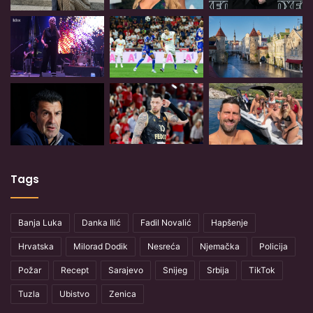
Tags
Banja Luka
Danka Ilić
Fadil Novalić
Hapšenje
Hrvatska
Milorad Dodik
Nesreća
Njemačka
Policija
Požar
Recept
Sarajevo
Snijeg
Srbija
TikTok
Tuzla
Ubistvo
Zenica