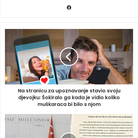
Facebook
Na
stranicu
za
upoznavanje
stavio
svoju
djevojku:
Šokiralo
ga
Na stranicu za upoznavanje stavio svoju
kada
je
djevojku: Šokiralo ga kada je vidio koliko
vidio
muškaraca bi bilo s njom
koliko
muškaraca
Izraelski
bi
napad
bilo
ujedinio
s
sve