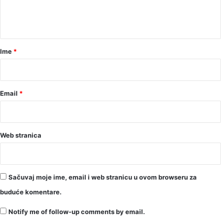
n
t
a
r
Ime
*
*
Email
*
Web stranica
Sačuvaj moje ime, email i web stranicu u ovom browseru za
buduće komentare.
Notify me of follow-up comments by email.