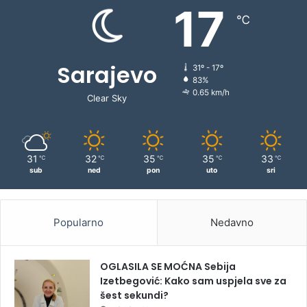
17
℃
Sarajevo
31º - 17º
83%
0.65 km/h
Clear Sky
31
32
35
35
33
℃
℃
℃
℃
℃
sub
ned
pon
uto
sri
Popularno
Nedavno
OGLASILA SE MOĆNA Sebija
Izetbegović: Kako sam uspjela sve za
šest sekundi?