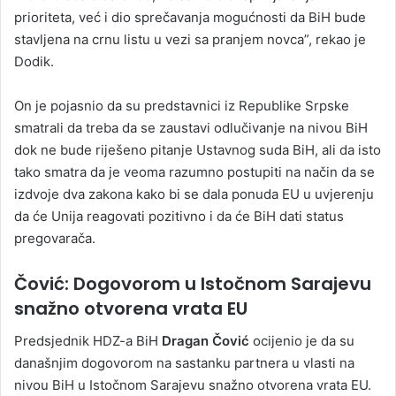
prioriteta, već i dio sprečavanja mogućnosti da BiH bude
stavljena na crnu listu u vezi sa pranjem novca”, rekao je
Dodik.
On je pojasnio da su predstavnici iz Republike Srpske
smatrali da treba da se zaustavi odlučivanje na nivou BiH
dok ne bude riješeno pitanje Ustavnog suda BiH, ali da isto
tako smatra da je veoma razumno postupiti na način da se
izdvoje dva zakona kako bi se dala ponuda EU u uvjerenju
da će Unija reagovati pozitivno i da će BiH dati status
pregovarača.
Čović: Dogovorom u Istočnom Sarajevu
snažno otvorena vrata EU
Predsjednik HDZ-a BiH
Dragan Čović
ocijenio je da su
današnjim dogovorom na sastanku partnera u vlasti na
nivou BiH u Istočnom Sarajevu snažno otvorena vrata EU.