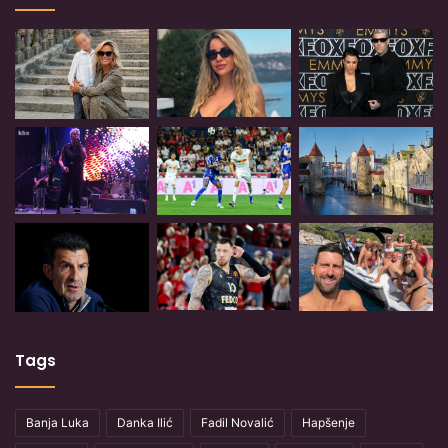
Tags
Banja Luka
Danka Ilić
Fadil Novalić
Hapšenje