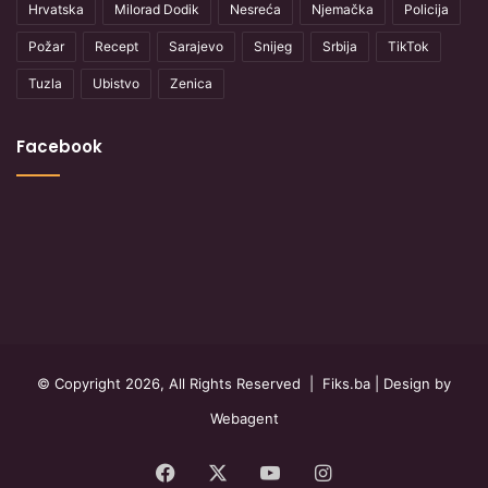
Hrvatska
Milorad Dodik
Nesreća
Njemačka
Policija
Požar
Recept
Sarajevo
Snijeg
Srbija
TikTok
Tuzla
Ubistvo
Zenica
Facebook
© Copyright 2026, All Rights Reserved |
Fiks.ba
| Design by
Webagent
Facebook
X
YouTube
Instagram