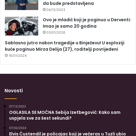
da bude predstavljena
04/12/2023
Ovo je mladić koji je poginuo u Derventi:
Imao je samo 20 godina
03/01/2026
Sablasno jutro nakon tragedije u Binježevu! U esploziji
kuće poginuo Mirza Delija (27), roditelji povrijeđeni
16/01/2024
Novosti
07/12/2023
OGLASILA SE MOĆNA Sebija Izetbegović: Kako sam
uspjela sve za šest sekundi?
07/02/2024
Elvis Ćustendil je policajac koji je večeras u Tuzli ubio