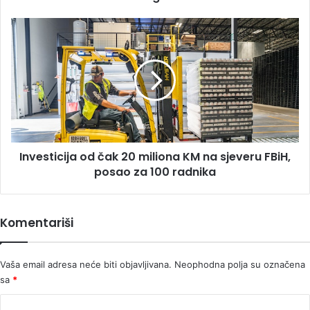
Investicija
od
čak
20
miliona
KM
na
sjeveru
FBiH,
Investicija od čak 20 miliona KM na sjeveru FBiH,
posao
za
posao za 100 radnika
100
radnika
Komentariši
Vaša email adresa neće biti objavljivana.
Neophodna polja su označena
sa
*
K