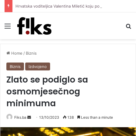
Hrvatska voditeljica Valentina Miletić koju porede s Dilettom Leotom oduševila pozirajući u bikiniju
Menu
Se
Home
/
Biznis
Biznis
Izdvojeno
Zlato se podiglo sa
osmomjesečnog
minimuma
Send
Fiks.ba
13/10/2023
138
Less than a minute
an
email