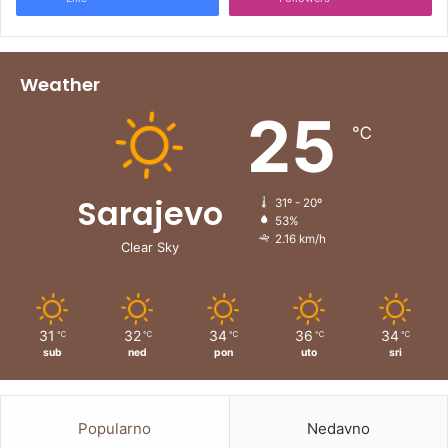
Weather
25
℃
Sarajevo
31º - 20º
53%
2.16 km/h
Clear Sky
31
32
34
36
34
℃
℃
℃
℃
℃
sub
ned
pon
uto
sri
Popularno
Nedavno