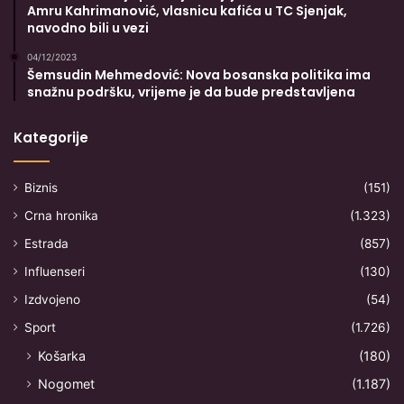
Amru Kahrimanović, vlasnicu kafića u TC Sjenjak,
navodno bili u vezi
04/12/2023
Šemsudin Mehmedović: Nova bosanska politika ima
snažnu podršku, vrijeme je da bude predstavljena
Kategorije
Biznis
(151)
Crna hronika
(1.323)
Estrada
(857)
Influenseri
(130)
Izdvojeno
(54)
Sport
(1.726)
Košarka
(180)
Nogomet
(1.187)