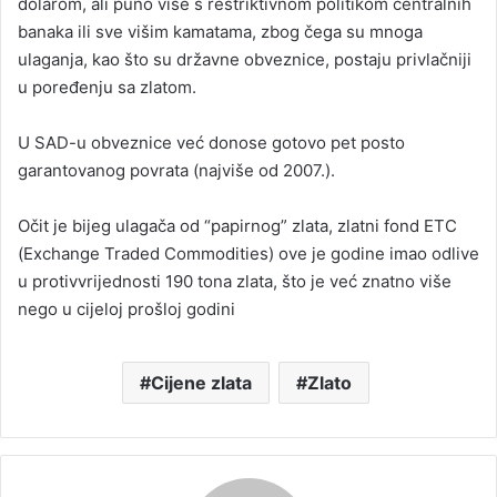
dolarom, ali puno više s restriktivnom politikom centralnih
banaka ili sve višim kamatama, zbog čega su mnoga
ulaganja, kao što su državne obveznice, postaju privlačniji
u poređenju sa zlatom.
U SAD-u obveznice već donose gotovo pet posto
garantovanog povrata (najviše od 2007.).
Očit je bijeg ulagača od “papirnog” zlata, zlatni fond ETC
(Exchange Traded Commodities) ove je godine imao odlive
u protivvrijednosti 190 tona zlata, što je već znatno više
nego u cijeloj prošloj godini
Cijene zlata
Zlato