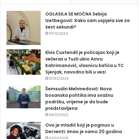
OGLASILA SE MOĆNA Sebija
Izetbegović: Kako sam uspjela sve za
šest sekundi?
07/12/2023
Elvis Ćustendil je policajac koji je
večeras u Tuzli ubio Amru
Kahrimanović, vlasnicu kafića u TC
Sjenjak, navodno bili u vezi
07/02/2024
Šemsudin Mehmedović: Nova
bosanska politika ima snažnu
podršku, vrijeme je da bude
predstavljena
04/12/2023
Ovo je mladić koji je poginuo u
Derventi: Imao je samo 20 godina
03/01/2026