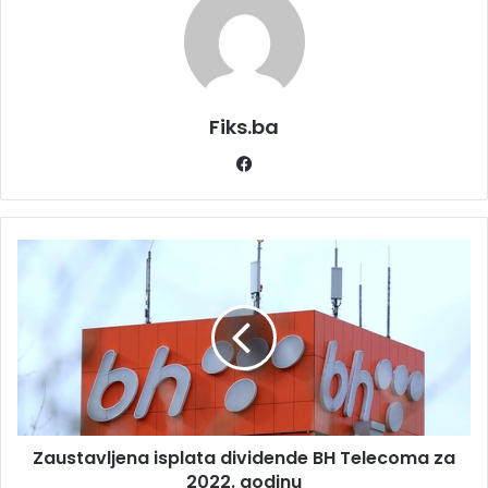
Fiks.ba
Facebook
Zaustavljena
isplata
dividende
BH
Telecoma
za
2022.
godinu
Zaustavljena isplata dividende BH Telecoma za
2022. godinu